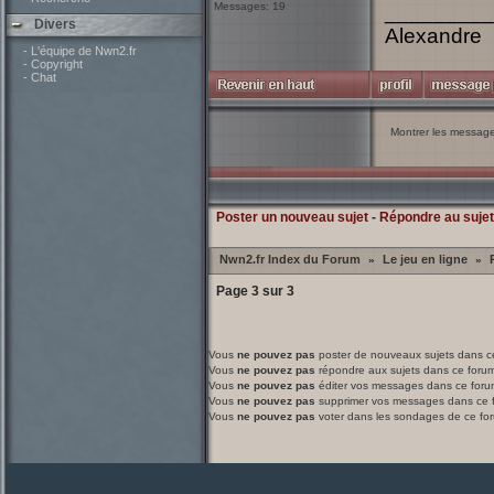
Messages: 19
_________
Divers
Alexandre
- L'équipe de Nwn2.fr
- Copyright
- Chat
Montrer les messag
Poster un nouveau sujet
-
Répondre au sujet
Nwn2.fr Index du Forum
Le jeu en ligne
»
»
Page
3
sur
3
Vous
ne pouvez pas
poster de nouveaux sujets dans c
Vous
ne pouvez pas
répondre aux sujets dans ce foru
Vous
ne pouvez pas
éditer vos messages dans ce foru
Vous
ne pouvez pas
supprimer vos messages dans ce 
Vous
ne pouvez pas
voter dans les sondages de ce fo