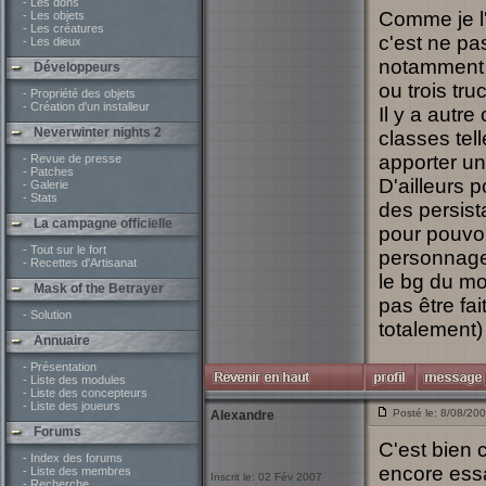
- Les dons
Comme je l'a
- Les objets
- Les créatures
c'est ne pas
- Les dieux
notamment c
Développeurs
ou trois tru
- Propriété des objets
- Création d'un installeur
Il y a autr
Neverwinter nights 2
classes tel
apporter une
- Revue de presse
- Patches
D'ailleurs 
- Galerie
- Stats
des persista
La campagne officielle
pour pouvoi
- Tout sur le fort
personnage
- Recettes d'Artisanat
le bg du mod
Mask of the Betrayer
pas être fa
- Solution
totalement) 
Annuaire
- Présentation
- Liste des modules
- Liste des concepteurs
- Liste des joueurs
Posté le: 8/08/20
Alexandre
Forums
C'est bien 
- Index des forums
encore ess
- Liste des membres
Inscrit le: 02 Fév 2007
- Recherche