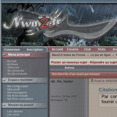
Menu principal
Nwn2.fr Index du Forum
Le jeu en ligne
»
»
- Accueil
Poster un nouveau sujet
-
Répondre au sujet
- Archives
- S'inscrire
- Se connecter
- Se déconnecter
Recherche d'un semi-persistant
Espace membre
Posté le: 8/08/20
nik_the_hunter
- Ma configuration
Citatio
- Mon profil
- Ma messagerie
- Ma fiche module
Par con
Inscrit le: 29 Mai 2007
- Ma fiche concepteur
Messages: 89
fournir
Manuel du joueur
- Les classes
- Les sorts