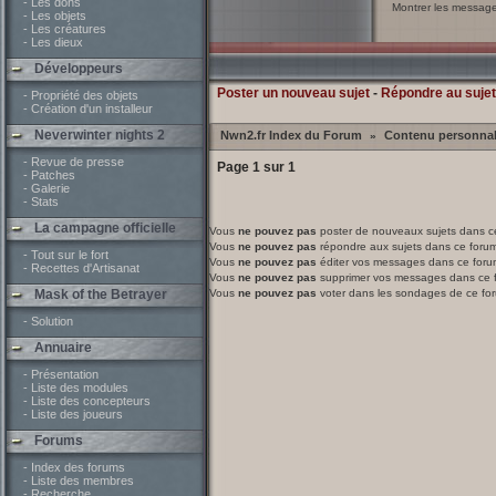
- Les dons
Montrer les messag
- Les objets
- Les créatures
- Les dieux
Développeurs
Poster un nouveau sujet
-
Répondre au sujet
- Propriété des objets
- Création d'un installeur
Neverwinter nights 2
Nwn2.fr Index du Forum
Contenu personna
»
- Revue de presse
Page
1
sur
1
- Patches
- Galerie
- Stats
La campagne officielle
Vous
ne pouvez pas
poster de nouveaux sujets dans c
Vous
ne pouvez pas
répondre aux sujets dans ce foru
- Tout sur le fort
Vous
ne pouvez pas
éditer vos messages dans ce foru
- Recettes d'Artisanat
Vous
ne pouvez pas
supprimer vos messages dans ce 
Mask of the Betrayer
Vous
ne pouvez pas
voter dans les sondages de ce fo
- Solution
Annuaire
- Présentation
- Liste des modules
- Liste des concepteurs
- Liste des joueurs
Forums
- Index des forums
- Liste des membres
- Recherche