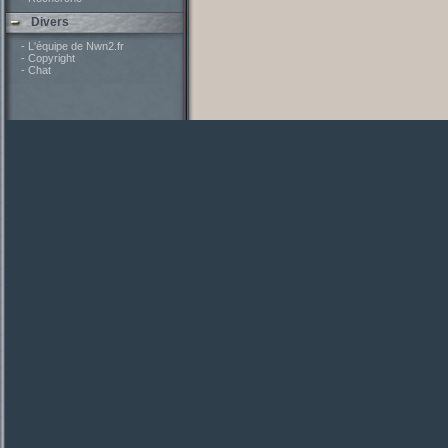
Divers
- L'équipe de Nwn2.fr
- Copyright
- Chat