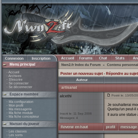
Menu principal
Nwn2.fr Index du Forum
Contenu personna
»
- Accueil
Poster un nouveau sujet
-
Répondre au sujet
- Archives
- S'inscrire
- Se connecter
- Se déconnecter
artisanat
Espace membre
Posté le: 13/05/2
alcethi
- Ma configuration
Je souhaiterai mod
- Mon profil
Quelqu'un peut-il 
- Ma messagerie
- Ma fiche module
Inscrit le: 11 Sep 2006
Il aura une statue
- Ma fiche concepteur
Messages: 4
Manuel du joueur
- Les classes
- Les sorts