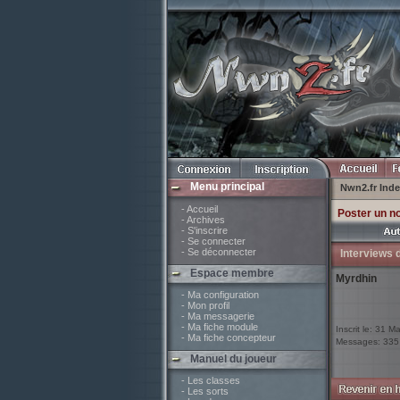
Menu principal
Nwn2.fr Ind
- Accueil
Poster un n
- Archives
- S'inscrire
- Se connecter
- Se déconnecter
Interviews 
Espace membre
Myrdhin
- Ma configuration
- Mon profil
- Ma messagerie
- Ma fiche module
Inscrit le: 31 M
- Ma fiche concepteur
Messages: 335
Manuel du joueur
- Les classes
- Les sorts