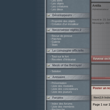
- Les dons
- Les objets
Antilia
- Les créatures
- Les dieux
Administrateur
Développeurs
Inscrit le: 21 J
- Propriété des objets
Messages: 492
- Création d'un installeur
Neverwinter nights 2
- Revue de presse
- Patches
- Galerie
- Stats
La campagne officielle
- Tout sur le fort
- Recettes d'Artisanat
Mask of the Betrayer
- Solution
Annuaire
- Présentation
- Liste des modules
Poster un n
- Liste des concepteurs
- Liste des joueurs
Forums
Nwn2.fr Ind
- Index des forums
Page
1
sur
- Liste des membres
- Recherche