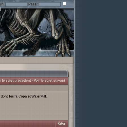
in:
Pass:
r le sujet précédent -
Voir le sujet suivant
, dont Terrra Copa et WaterMill.