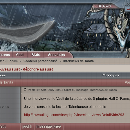
Log
ex du Forum
Contenu personnalisé
Interviews de Tanita
»
»
ouveau sujet
-
Répondre au sujet
de Tanita
Voi
Posté le: 5/05/2007 20:33 Sujet du message: Interviews de Tanita
Une Interview sur le Vault de la créatrice de 5 plugins Hall Of Fame
Je vous conseille la lecture. Talentueuse et modeste.
ar 2006
http://nwvault.ign.com/View.php?view=Interviews.Detail&id=293