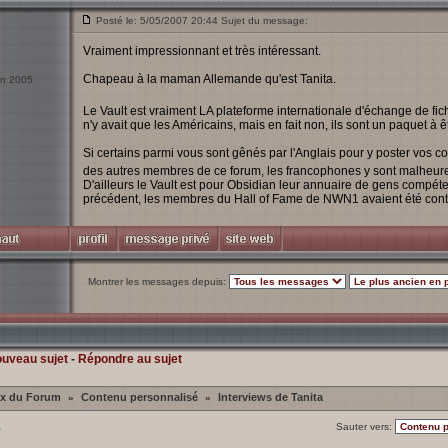
Posté le: 5/05/2007 20:44 Sujet du message:
Vraiment impressionnant et très intéressant.
Chapeau à la maman Allemande qu'est Tanita.
uin 2005
Le Vault est vraiment LA plateforme internationale d'échange de f
n'y avait que les Américains, mais en fait non, ils sont un paquet à ê
Si certains parmi vous sont gênés par l'Anglais pour y poster vos co
des autres membres de ce forum, les francophones y sont malheur
D'ailleurs le Vault est pour Obsidian leur annuaire de gens compé
précédent, les membres du Hall of Fame de NWN1 avaient été cont
Montrer les messages depuis:
ouveau sujet
-
Répondre au sujet
ex du Forum
Contenu personnalisé
Interviews de Tanita
»
»
1
Sauter vers: