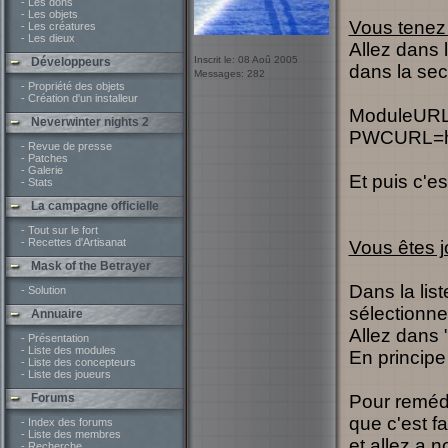
- Les dons
- Les objets
Vous tenez 
- Les créatures
- Les dieux
Allez dans l
Inscrit le: 08 Aoû 2005
Développeurs
dans la sect
Messages: 282
- Propriété des objets
- Création d'un installeur
ModuleURL=h
Neverwinter nights 2
PWCURL=http
- Revue de presse
- Patches
- Galerie
Et puis c'es
- Stats
La campagne officielle
- Tout sur le fort
- Recettes d'Artisanat
Vous êtes j
Mask of the Betrayer
Dans la lis
- Solution
sélectionne
Annuaire
Allez dans "
- Présentation
- Liste des modules
En principe
- Liste des concepteurs
- Liste des joueurs
Forums
Pour remédie
que c'est fa
- Index des forums
- Liste des membres
et allez a n
- Recherche