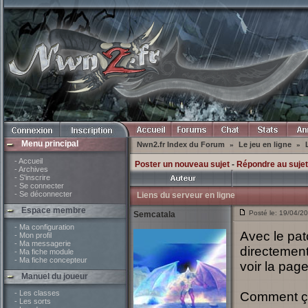
Menu principal
Nwn2.fr Index du Forum
Le jeu en ligne
»
»
- Accueil
Poster un nouveau sujet
-
Répondre au sujet
- Archives
- S'inscrire
- Se connecter
- Se déconnecter
Liens du serveur en ligne
Espace membre
Posté le: 19/04/2
Semcatala
- Ma configuration
Avec le pat
- Mon profil
- Ma messagerie
directement
- Ma fiche module
- Ma fiche concepteur
voir la pag
Manuel du joueur
- Les classes
Comment ç
- Les sorts