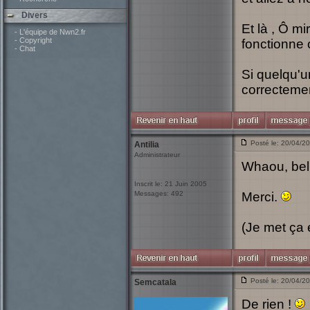
Divers
Et là , Ô mi
- L'équipe de Nwn2.fr
- Copyright
fonctionne 
- Chat
Si quelqu'u
correctemen
Posté le: 20/04/2
Antilia
Administrateur
Whaou, bell
Inscrit le: 21 Juin 2005
Messages: 492
Merci.
(Je met ça 
Posté le: 20/04/2
Semcatala
De rien !