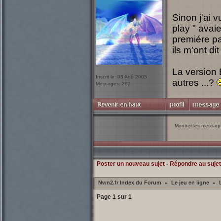
Sinon j'ai 
play " avaie
premiére pa
ils m'ont di
La version 
Inscrit le: 08 Aoû 2005
autres ...?
Messages: 282
Montrer les messag
Poster un nouveau sujet
-
Répondre au sujet
Nwn2.fr Index du Forum
Le jeu en ligne
»
»
Page
1
sur
1