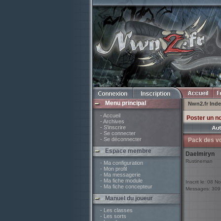
Menu principal
Nwn2.fr Ind
- Accueil
Poster un n
- Archives
- S'inscrire
- Se connecter
- Se déconnecter
Pack des v
Espace membre
Daelmiryn
Rustineman
- Ma configuration
- Mon profil
- Ma messagerie
- Ma fiche module
Inscrit le: 08 N
- Ma fiche concepteur
Messages: 309
Manuel du joueur
- Les classes
- Les sorts