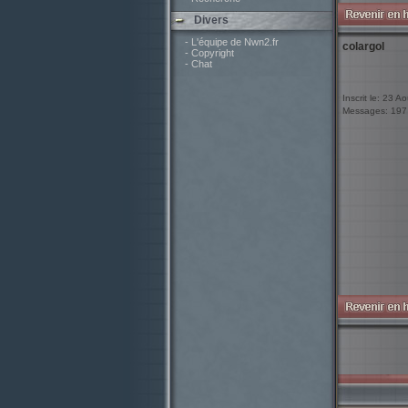
Divers
- L'équipe de Nwn2.fr
colargol
- Copyright
- Chat
Inscrit le: 23 A
Messages: 197