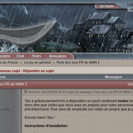
Log
ex du Forum
Le jeu en général
Pack des voix FR de NWN 1
»
»
ouveau sujet
-
Répondre au sujet
oix FR de NWN 1
Voi
Posté le: 24/11/2006 14:52 Sujet du message: Pack des voix FR de NWN 1
Tao a grâcieusement mis à disposition un pack contenant
toutes
le
donc dire que celles que vous avez en anglais pour votre personna
précédent post. Pour plus de simplicité j'en refais un propre que je 
ov 2006
Encore merci Tao !
Instructions d'installation
: