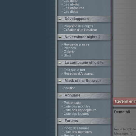
- Les dons
- Les objets
- Les créatures
- Les dieux
Développeurs
- Propriété des objets
- Création d'un installeur
Neverwinter nights 2
- Revue de presse
- Patches
- Galerie
- Stats
La campagne officielle
- Tout sur le fort
- Recettes d'Artisanat
Mask of the Betrayer
- Solution
Annuaire
- Présentation
- Liste des modules
- Liste des concepteurs
Demethô
- Liste des joueurs
Forums
- Index des forums
Inscrit le: 03 J
- Liste des membres
Messages: 1
- Recherche