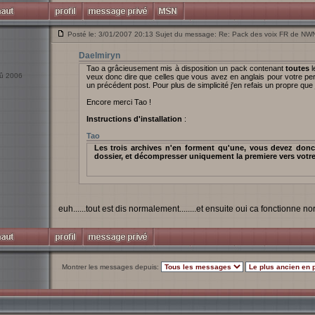
Posté le: 3/01/2007 20:13 Sujet du message: Re: Pack des voix FR de NW
Daelmiryn
Tao a grâcieusement mis à disposition un pack contenant
toutes
l
oû 2006
veux donc dire que celles que vous avez en anglais pour votre p
un précédent post. Pour plus de simplicité j'en refais un propre que 
Encore merci Tao !
Instructions d'installation
:
Tao
Les trois archives n'en forment qu'une, vous devez donc
dossier, et décompresser uniquement la premiere vers votre
euh......tout est dis normalement........et ensuite oui ca fonctionne 
Montrer les messages depuis: