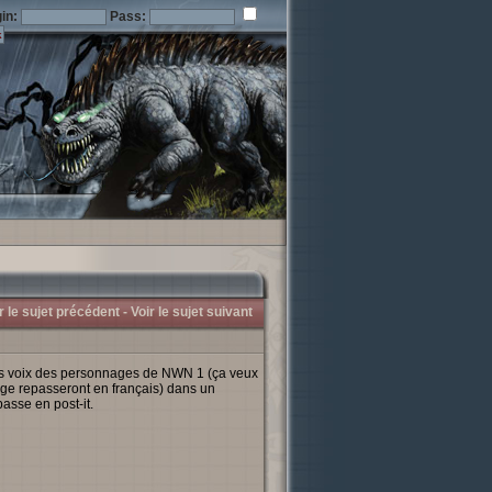
in:
Pass:
r le sujet précédent -
Voir le sujet suivant
s voix des personnages de NWN 1 (ça veux
ge repasseront en français) dans un
passe en post-it.