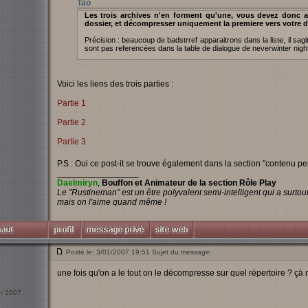
Tao
Les trois archives n'en forment qu'une, vous devez donc a
dossier, et décompresser uniquement la premiere vers votre d
Précision : beaucoup de badstrref apparaitrons dans la liste, il sag
sont pas referencées dans la table de dialogue de neverwinter nights 
Voici les liens des trois parties :
Partie 1
Partie 2
Partie 3
P.S : Oui ce post-it se trouve également dans la section "contenu pe
_________________
Daelmiryn
,
Bouffon et Animateur de la section Rôle Play
Le "Rustineman" est un être polyvalent semi-intelligent qui a surto
mais on l'aime quand même !
Posté le: 3/01/2007 19:51 Sujet du message:
une fois qu'on a le tout on le décompresse sur quel répertoire ? çà 
an 2007