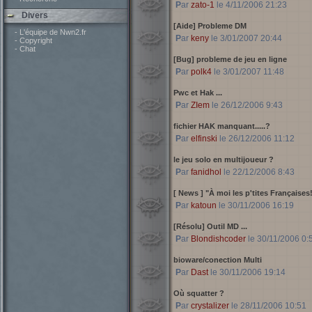
Par
zato-1
le 4/11/2006 21:23
Divers
[Aide] Probleme DM
- L'équipe de Nwn2.fr
Par
keny
le 3/01/2007 20:44
- Copyright
- Chat
[Bug] probleme de jeu en ligne
Par
polk4
le 3/01/2007 11:48
Pwc et Hak ...
Par
ZIem
le 26/12/2006 9:43
fichier HAK manquant.....?
Par
elfinski
le 26/12/2006 11:12
le jeu solo en multijoueur ?
Par
fanidhol
le 22/12/2006 8:43
[ News ]
"À moi les p'tites Françaises
Par
katoun
le 30/11/2006 16:19
[Résolu] Outil MD ...
Par
Blondishcoder
le 30/11/2006 0:
bioware/conection Multi
Par
Dast
le 30/11/2006 19:14
Où squatter ?
Par
crystalizer
le 28/11/2006 10:51