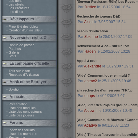
- Les dons
[Serveur Persistant-Rôle] Les Royaum
- Les objets
Par
Justice
le 18/12/2006 18:54
- Les créatures
- Les dieux
Recherche de joueurs D&D
Développeurs
Par
Aztec
le 7/05/2007 15:34
- Propriété des objets
- Création d'un installeur
besoin d'indication
Par
Zokirino
le 28/04/2007 17:09
Neverwinter nights 2
- Revue de presse
Renversement & co... sur un PW
- Patches
Par
Hagen
le 12/02/2007 13:28
- Galerie
- Stats
Appel à tous
La campagne officielle
Par
Alexandre
le 3/02/2007 19:51
- Tout sur le fort
- Recettes d'Artisanat
[Aide] Comment jouer en multi ?
Par
antrax2
le 25/11/2006 19:48
Mask of the Betrayer
- Solution
a la recherche d'un serveur "FR":p
Par
ooups
le 4/11/2006 7:07
Annuaire
- Présentation
[Aide] Virer des Pnjs du groupe - cam
- Liste des modules
Par
Aldowin
le 16/01/2007 10:40
- Liste des concepteurs
- Liste des joueurs
[Aide] Communauté Bioware / Connexi
Forums
Par
Adagyo
le 9/01/2007 11:23
- Index des forums
- Liste des membres
[Aide] Timeout "serveur indisponible
- Recherche