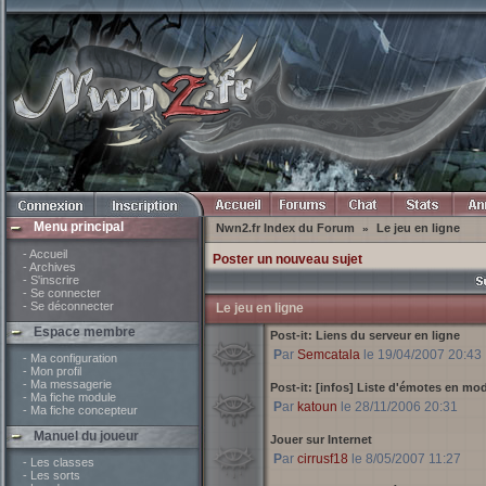
Menu principal
Nwn2.fr Index du Forum
Le jeu en ligne
»
- Accueil
Poster un nouveau sujet
- Archives
- S'inscrire
- Se connecter
- Se déconnecter
Le jeu en ligne
Espace membre
Post-it:
Liens du serveur en ligne
Par
Semcatala
le 19/04/2007 20:43
- Ma configuration
- Mon profil
- Ma messagerie
Post-it:
[infos] Liste d'émotes en mod
- Ma fiche module
Par
katoun
le 28/11/2006 20:31
- Ma fiche concepteur
Manuel du joueur
Jouer sur Internet
Par
cirrusf18
le 8/05/2007 11:27
- Les classes
- Les sorts