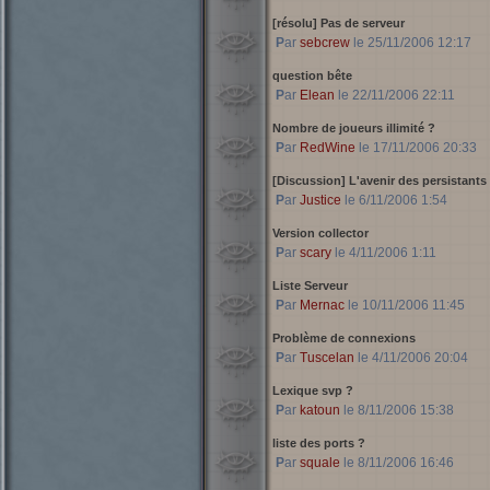
[résolu] Pas de serveur
Par
sebcrew
le 25/11/2006 12:17
question bête
Par
Elean
le 22/11/2006 22:11
Nombre de joueurs illimité ?
Par
RedWine
le 17/11/2006 20:33
[Discussion] L'avenir des persistants
Par
Justice
le 6/11/2006 1:54
Version collector
Par
scary
le 4/11/2006 1:11
Liste Serveur
Par
Mernac
le 10/11/2006 11:45
Problème de connexions
Par
Tuscelan
le 4/11/2006 20:04
Lexique svp ?
Par
katoun
le 8/11/2006 15:38
liste des ports ?
Par
squale
le 8/11/2006 16:46