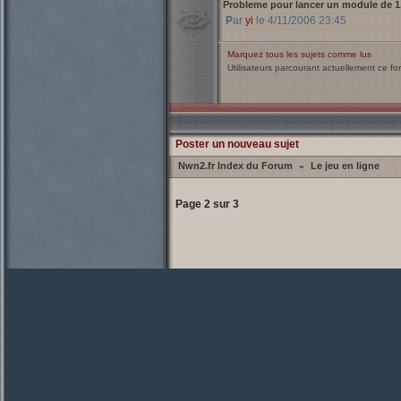
Probleme pour lancer un module de 
Par
yi
le 4/11/2006 23:45
Marquez tous les sujets comme lus
Utilisateurs parcourant actuellement ce f
Poster un nouveau sujet
Nwn2.fr Index du Forum
Le jeu en ligne
»
Page
2
sur
3