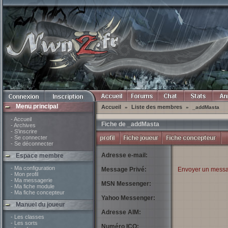
Menu principal
Accueil
Liste des membres
»
»
_addMasta
- Accueil
Fiche de _addMasta
- Archives
- S'inscrire
- Se connecter
- Se déconnecter
Adresse e-mail:
Espace membre
- Ma configuration
Message Privé:
Envoyer un messa
- Mon profil
- Ma messagerie
MSN Messenger:
- Ma fiche module
- Ma fiche concepteur
Yahoo Messenger:
Manuel du joueur
Adresse AIM:
- Les classes
- Les sorts
Numéro ICQ: