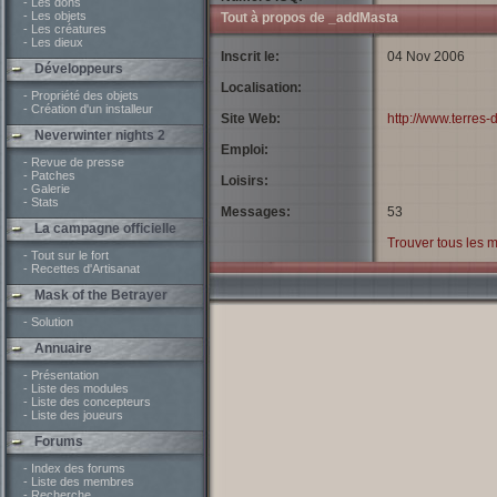
- Les dons
- Les objets
Tout à propos de _addMasta
- Les créatures
- Les dieux
Inscrit le:
04 Nov 2006
Développeurs
Localisation:
- Propriété des objets
- Création d'un installeur
Site Web:
http://www.terres-
Neverwinter nights 2
Emploi:
- Revue de presse
- Patches
Loisirs:
- Galerie
- Stats
Messages:
53
La campagne officielle
Trouver tous les
- Tout sur le fort
- Recettes d'Artisanat
Mask of the Betrayer
- Solution
Annuaire
- Présentation
- Liste des modules
- Liste des concepteurs
- Liste des joueurs
Forums
- Index des forums
- Liste des membres
- Recherche