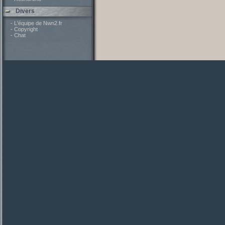
Divers
- L'équipe de Nwn2.fr
- Copyright
- Chat