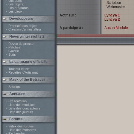
- Les dons
- Scripteur
- Les objets
- Webmaster
- Les créatures
- Les dieux
Actif sur :
Lyncya 1
Développeurs
Lyncya 2
- Propriété des objets
A participé à :
Aucun Module
- Création d'un installeur
Neverwinter nights 2
- Revue de presse
- Patches
- Galerie
- Stats
La campagne officielle
- Tout sur le fort
- Recettes d'Artisanat
Mask of the Betrayer
- Solution
Annuaire
- Présentation
- Liste des modules
- Liste des concepteurs
- Liste des joueurs
Forums
- Index des forums
- Liste des membres
- Recherche