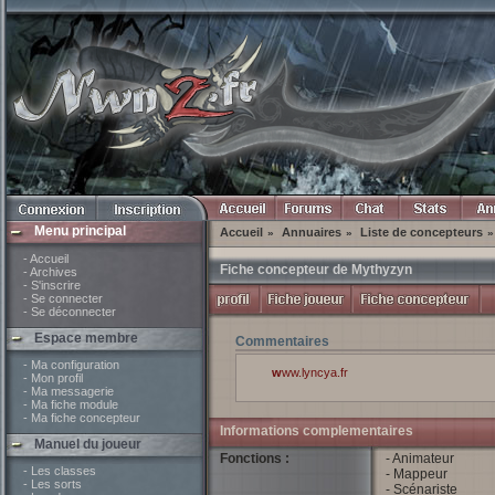
Menu principal
Accueil
Annuaires
Liste de concepteurs
»
»
»
- Accueil
Fiche concepteur de Mythyzyn
- Archives
- S'inscrire
- Se connecter
- Se déconnecter
Espace membre
Commentaires
- Ma configuration
www.lyncya.fr
- Mon profil
- Ma messagerie
- Ma fiche module
- Ma fiche concepteur
Informations complementaires
Manuel du joueur
Fonctions :
- Animateur
- Les classes
- Mappeur
- Les sorts
- Scénariste