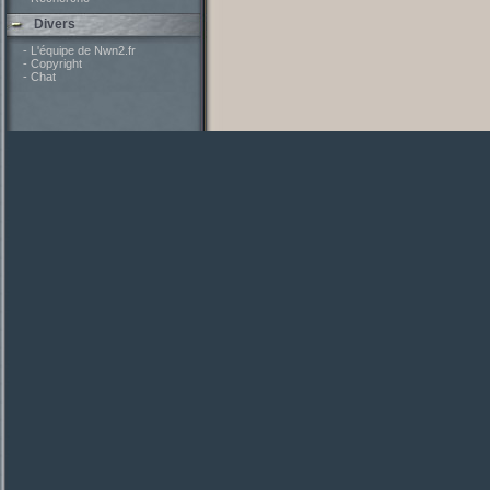
Divers
- L'équipe de Nwn2.fr
- Copyright
- Chat