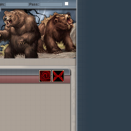
in:
Pass: