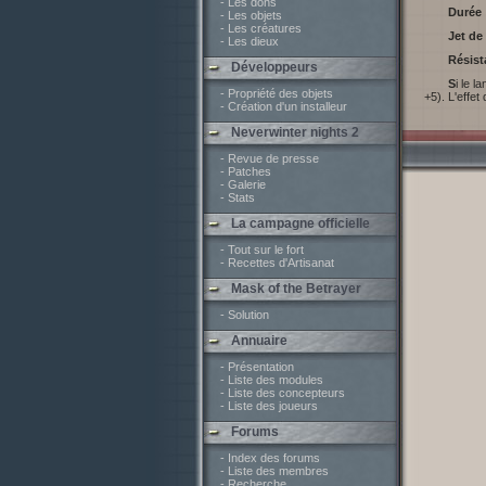
- Les dons
Durée 
- Les objets
- Les créatures
Jet d
- Les dieux
Résis
Développeurs
Si le lanceur de sorts parvient à toucher un adversaire, ce dernier subit 1d8 points de dégâts d'énergie négative, +1 point par niveau (maximum de
- Propriété des objets
+5). L'effet
- Création d'un installeur
Neverwinter nights 2
- Revue de presse
- Patches
- Galerie
- Stats
La campagne officielle
- Tout sur le fort
- Recettes d'Artisanat
Mask of the Betrayer
- Solution
Annuaire
- Présentation
- Liste des modules
- Liste des concepteurs
- Liste des joueurs
Forums
- Index des forums
- Liste des membres
- Recherche