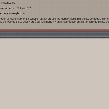
:
instantanée
e sauvegarde :
Volonté, 1/2
tance à la magie :
oui
 de ce type de sorts est inversé sur les morts-vivants, qui récupèrent un nombre de points de v