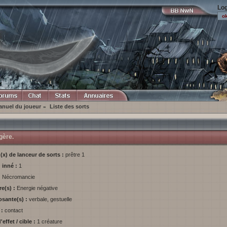
Log
nuel du joueur
Liste des sorts
»
gère.
u(x) de lanceur de sorts :
prêtre 1
u inné :
1
:
Nécromancie
re(s) :
Energie négative
sante(s) :
verbale, gestuelle
 :
contact
'effet / cible :
1 créature