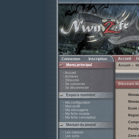
Menu principal
Accueil
Ma
»
- Accueil
- Archives
- S'inscrire
Blessure lé
- Se connecter
- Se déconnecter
Espace membre
Nivea
Nivea
- Ma configuration
- Mon profil
Ecole 
- Ma messagerie
- Ma fiche module
Regist
- Ma fiche concepteur
Compo
Manuel du joueur
Portée
- Les classes
Zone d
- Les sorts