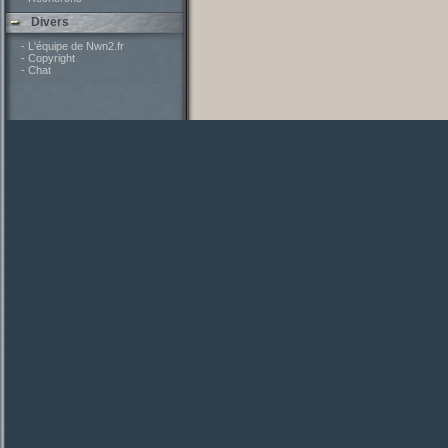
Divers
- L'équipe de Nwn2.fr
- Copyright
- Chat