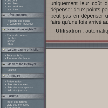
- Les dons
uniquement leur coût d'
- Les objets
- Les créatures
dépenser deux points pou
- Les dieux
peut pas en dépenser un
Développeurs
faire qu'une fois arrivé a
- Propriété des objets
- Création d'un installeur
Neverwinter nights 2
Utilisation :
automati
- Revue de presse
- Patches
- Galerie
- Stats
La campagne officielle
- Tout sur le fort
- Recettes d'Artisanat
Mask of the Betrayer
- Solution
Annuaire
- Présentation
- Liste des modules
- Liste des concepteurs
- Liste des joueurs
Forums
- Index des forums
- Liste des membres
- Recherche