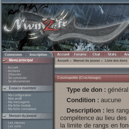
Menu principal
Accueil
Manuel du joueur
Liste des dons
»
»
- Accueil
- Archives
- S'inscrire
Cosmopolite (Crochetage).
- Se connecter
- Se déconnecter
Espace membre
Type de don :
général
- Ma configuration
Condition :
aucune
- Mon profil
- Ma messagerie
- Ma fiche module
Description :
les rang
- Ma fiche concepteur
Manuel du joueur
compétence au lieu des 
- Les classes
la limite de rangs en fo
- Les sorts