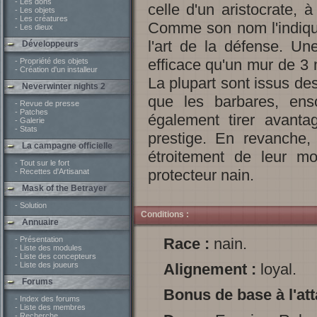
- Les dons
celle d'un aristocrate,
- Les objets
- Les créatures
Comme son nom l'indique
- Les dieux
l'art de la défense. U
Développeurs
efficace qu'un mur de 3 
- Propriété des objets
- Création d'un installeur
La plupart sont issus des
Neverwinter nights 2
que les barbares, enso
- Revue de presse
- Patches
également tirer avanta
- Galerie
- Stats
prestige. En revanche,
La campagne officielle
étroitement de leur mo
- Tout sur le fort
protecteur nain.
- Recettes d'Artisanat
Mask of the Betrayer
- Solution
Conditions :
Annuaire
- Présentation
Race :
nain.
- Liste des modules
- Liste des concepteurs
- Liste des joueurs
Alignement :
loyal.
Forums
Bonus de base à l'at
- Index des forums
- Liste des membres
- Recherche