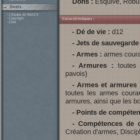
Dons :
Esquive, Robu
Divers
- L'équipe de Nwn2.fr
- Copyright
Caractéristiques :
- Chat
-
Dé de vie :
d12
-
Jets de sauvegarde 
-
Armes :
armes coura
-
Armures :
toutes (
pavois)
-
Armes et armures 
toutes les armes coura
armures, ainsi que les bo
-
Points de compéten
-
Compétences de c
Création d'armes, Discipl