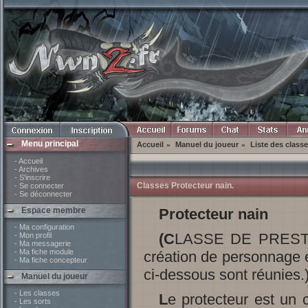
Menu principal
Accueil
Manuel du joueur
Liste des class
»
»
- Accueil
- Archives
- S'inscrire
Classes Protecteur nain.
- Se connecter
- Se déconnecter
Espace membre
Protecteur nain
- Ma configuration
(CLASSE DE PRESTIGE : cette classe n'est pas disponible lors de la
- Mon profil
- Ma messagerie
- Ma fiche module
création de personnage e
- Ma fiche concepteur
ci-dessous sont réunies.
Manuel du joueur
- Les classes
Le protecteur est un champion qui se consacre à la cause des nains, à
- Les sorts