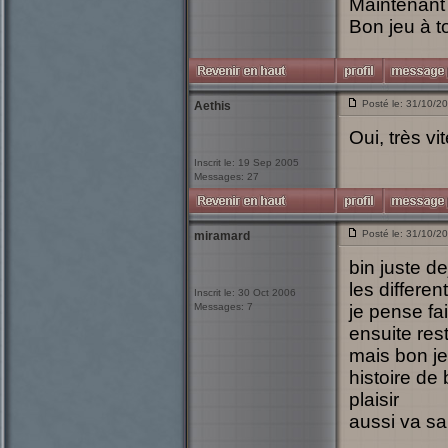
Maintenant
Bon jeu à to
Posté le: 31/10/2
Aethis
Oui, très v
Inscrit le: 19 Sep 2005
Messages: 27
Posté le: 31/10/2
miramard
bin juste de
les differen
Inscrit le: 30 Oct 2006
Messages: 7
je pense fai
ensuite rest
mais bon je
histoire de
plaisir
aussi va sa