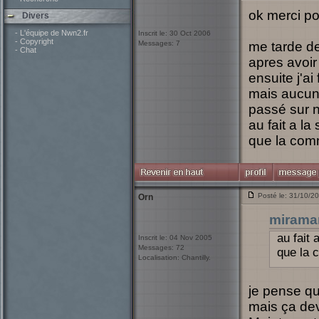
ok merci po
Divers
- L'équipe de Nwn2.fr
Inscrit le: 30 Oct 2006
- Copyright
Messages: 7
me tarde de
- Chat
apres avoir
ensuite j'ai
mais aucun 
passé sur 
au fait a la
que la com
Posté le: 31/10/2
Orn
mirama
au fait 
Inscrit le: 04 Nov 2005
Messages: 72
que la 
Localisation: Chantilly.
je pense qu'
mais ça devr