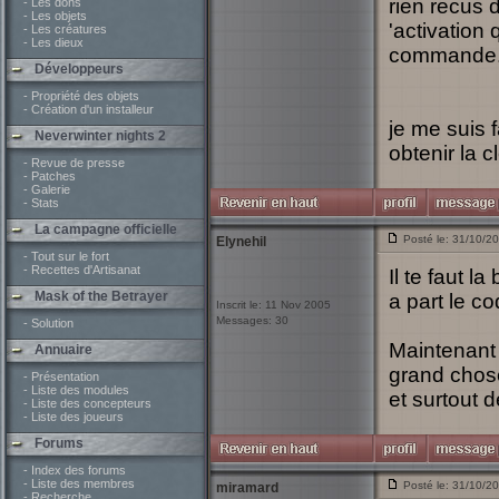
rien recus d
- Les dons
- Les objets
'activation
- Les créatures
- Les dieux
commande
Développeurs
- Propriété des objets
- Création d'un installeur
je me suis 
Neverwinter nights 2
obtenir la 
- Revue de presse
- Patches
- Galerie
- Stats
La campagne officielle
Posté le: 31/10/2
Elynehil
- Tout sur le fort
- Recettes d'Artisanat
Il te faut 
Mask of the Betrayer
a part le co
Inscrit le: 11 Nov 2005
Messages: 30
- Solution
Maintenant 
Annuaire
grand chose
- Présentation
- Liste des modules
et surtout d
- Liste des concepteurs
- Liste des joueurs
Forums
- Index des forums
- Liste des membres
Posté le: 31/10/2
miramard
- Recherche