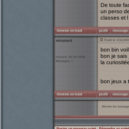
De toute fa
un perso def
classes et l
Posté le: 2/11/20
miramard
bon bin voil
bon je sais
Inscrit le: 30 Oct 2006
Messages: 7
la curiosité
bon jeux a 
Montrer les messag
Poster un nouveau sujet
-
Répondre au sujet