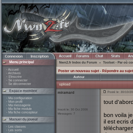
Menu principal
Nwn2.fr Index du Forum
Toolset - Par où 
»
- Accueil
Poster un nouveau sujet
-
Répondre au sujet
- Archives
- S'inscrire
- Se connecter
- Se déconnecter
upload
Espace membre
Posté le: 30/10/2
miramard
- Ma configuration
tout d'abor
- Mon profil
- Ma messagerie
- Ma fiche module
Inscrit le: 30 Oct 2006
- Ma fiche concepteur
Messages: 7
bon voila j
Manuel du joueur
il est ecri
- Les classes
téléchargeme
- Les sorts