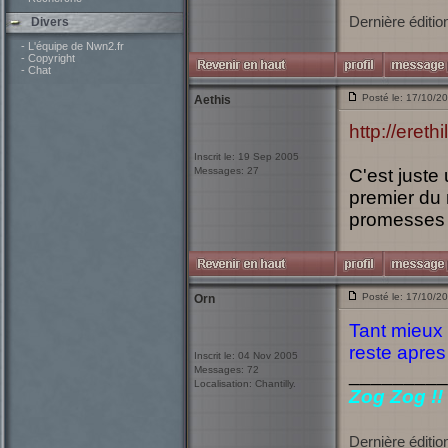
Dernière éditio
Divers
- L'équipe de Nwn2.fr
- Copyright
- Chat
Posté le: 17/10/2
Aethis
http://erethi
Inscrit le: 19 Sep 2005
Messages: 27
C'est juste
premier du 
promesses fo
Posté le: 17/10/2
Orn
Tant mieux h
reste apres
Inscrit le: 04 Nov 2005
Messages: 72
_________
Localisation: Chantilly.
Zog Zog !!
Dernière éditio