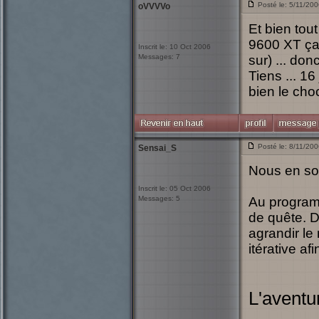
Posté le: 5/11/20
oVVVVo
Et bien tou
9600 XT ça 
Inscrit le: 10 Oct 2006
Messages: 7
sur) ... don
Tiens ... 1
bien le choc
Posté le: 8/11/20
Sensai_S
Nous en som
Inscrit le: 05 Oct 2006
Messages: 5
Au programm
de quête. D
agrandir le
itérative af
L'aventu