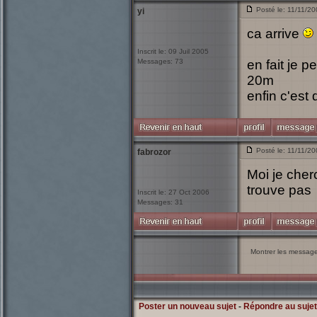
Posté le: 11/11/2
yi
ca arrive
Inscrit le: 09 Juil 2005
Messages: 73
en fait je p
20m
enfin c'est 
Posté le: 11/11/2
fabrozor
Moi je cherc
trouve pas
Inscrit le: 27 Oct 2006
Messages: 31
Montrer les messag
Poster un nouveau sujet
-
Répondre au sujet