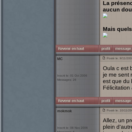
La présenc
aucun dou
Mais quels
Posté le: 9/11/20
MC
Oula c est 
je me sent 
Inscrit le: 01 Oct 2006
Messages: 26
est que du
Félicitation
Posté le: 10/11/2
mokmok
Allez, un pre
plein d'autr
Inscrit le: 08 Nov 2006
Messages: 6