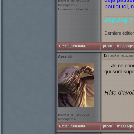
Inscrit le: 04 Nov 2005
Messages: 72
boulot toi,
Localisation: Chantilly.
_________
Zog Zog !!
Dernière éditio
Posté le: 5/11/20
Aerandir
Je ne connais pas le module, mais en tout cas chapeau pour les screenshots
qui sont supe
Hâte d'avoir
Inscrit le: 07 Nov 2005
Messages: 43