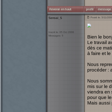
Posté le: 5/11/20
Sensai_S
Inscrit le: 05 Oct 2006
Messages: 5
Bien le bon
Le travail 
dès ce mati
à faire et l
Nous repreno
procéder : 
Nous somme
mis sur le 
viendra en 
pour que le
Mais aussi 