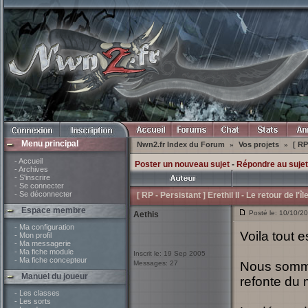
Menu principal
Nwn2.fr Index du Forum
Vos projets
[ RP
»
»
- Accueil
Poster un nouveau sujet
-
Répondre au sujet
- Archives
- S'inscrire
- Se connecter
- Se déconnecter
[ RP - Persistant ] Erethil II - Le retour de l'
Espace membre
Posté le: 10/10/200
Aethis
- Ma configuration
Voila tout es
- Mon profil
- Ma messagerie
- Ma fiche module
Inscrit le: 19 Sep 2005
- Ma fiche concepteur
Messages: 27
Nous sommes
Manuel du joueur
refonte du 
- Les classes
- Les sorts