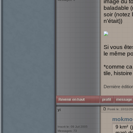
image du too
baladable (
soir (notez
n'était))
Si vous ête
le même po
*comme ca o
tile, histo
Dernière éditio
Posté le: 10/11/2
yi
mokmo
9 km² (
Inscrit le: 09 Juil 2005
Messages: 73
map) de 