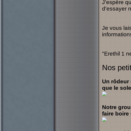
J'espère qu
d'essayer n
Je vous lai
information
"Erethil 1 n
Nos peti
Un rôdeur 
que le sole
Notre group
faire boire