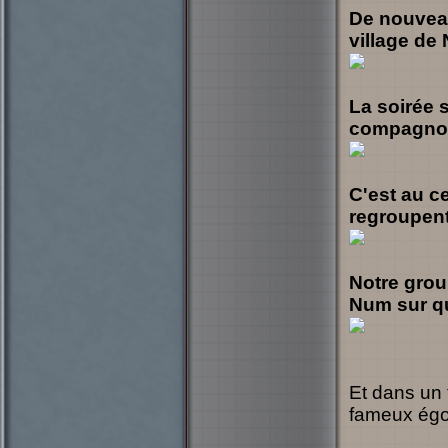
De nouveau
village de
La soirée 
compagnons
C'est au c
regroupent 
Notre grou
Num sur qu
Et dans un 
fameux égou