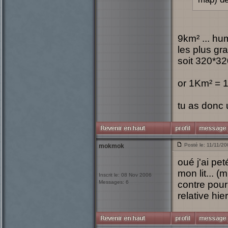
9km² ... hu
les plus gr
soit 320*3
or 1Km² = 
tu as donc 
Posté le: 11/11/2
mokmok
oué j'ai pe
mon lit... (
Inscrit le: 08 Nov 2006
Messages: 6
contre pour 
relative hie