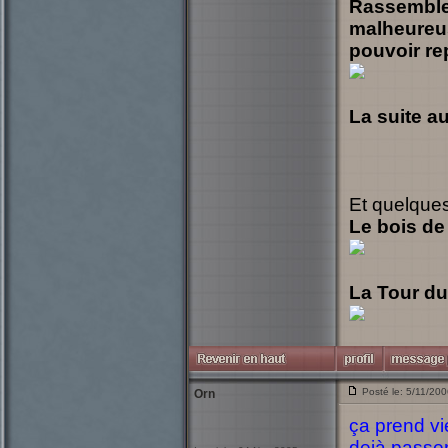
Rassemblem
malheureus
pouvoir rep
La suite a
Et quelques
Le bois de
La Tour du
Posté le: 5/11/20
Orn
ça prend vi
dejà passe