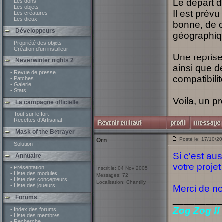
Le départ d
- Les dons
- Les objets
Il est prévu 
- Les créatures
- Les dieux
bonne, de c
Développeurs
géographique
- Propriété des objets
- Création d'un installeur
Une repris
Neverwinter nights 2
ainsi que d
- Revue de presse
compatibili
- Patches
- Galerie
- Stats
Voila, un pr
La campagne officielle
- Tout sur le fort
- Recettes d'Artisanat
Mask of the Betrayer
Posté le: 17/10/2
Orn
- Solution
Si c'est au
Annuaire
votre proje
- Présentation
Inscrit le: 04 Nov 2005
- Liste des modules
Messages: 72
- Liste des concepteurs
Localisation: Chantilly.
- Liste des joueurs
Merci de no
Forums
_________
Zog Zog !!
- Index des forums
- Liste des membres
- Recherche