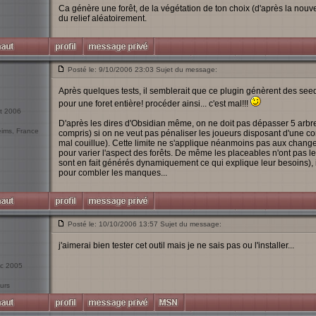
Ca génère une forêt, de la végétation de ton choix (d'après la nouv
du relief aléatoirement.
Posté le: 9/10/2006 23:03 Sujet du message:
Après quelques tests, il semblerait que ce plugin génèrent des seeds
pour une foret entière! procéder ainsi... c'est mal!!!
ct 2006
D'après les dires d'Obsidian même, on ne doit pas dépasser 5 arbr
eims, France
compris) si on ne veut pas pénaliser les joueurs disposant d'une c
mal couillue). Cette limite ne s'applique néanmoins pas aux changeme
pour varier l'aspect des forêts. De même les placeables n'ont pas l
sont en fait générés dynamiquement ce qui explique leur besoins), i
pour combler les manques...
Posté le: 10/10/2006 13:57 Sujet du message:
j'aimerai bien tester cet outil mais je ne sais pas ou l'installer...
éc 2005
urs