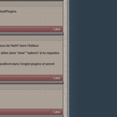
set\Plugins
eux de NwN² dans l'éditeur.
 ailles dans "view" "options" et tu regardes
raîtront dans l'onglet plugins et seront