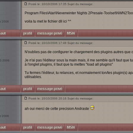
Posté le: 10/10/2006 17:35 Sujet du message:
Program Files\Atari\Neverwinter Nights 2Presale-Toolset\NWN2Tool
voila tu met le fichier dll ici ^^
ct 2006
Posté le: 10/10/2006 17:48 Sujet du message:
N'oublies pas de configurer le chargement des plugins autres que c
Je n'ai pas l'éditeur sous la main mais, il me semble qu'il faut que tu
oû 2006
à l'onglet plugins, il faut que tu mettes "load all plugins"
Tu fermes l'éditeur, tu relances, et normalement ton/tes plugin(s) apa
utilisables.
Posté le: 10/10/2006 20:16 Sujet du message:
ah oui merci de cette precision Andraste
ct 2006