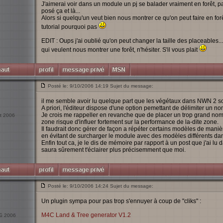
J'aimerai voir dans un module un pj se balader vraiment en forêt, pa
posé ça et là...
Alors si quelqu'un veut bien nous montrer ce qu'on peut faire en forê
tutorial pourquoi pas
EDIT : Oups j'ai oublié qu'on peut changer la taille des placeables... ç
qui veulent nous montrer une forêt, n'hésiter. S'il vous plait
Posté le: 9/10/2006 14:19 Sujet du message:
il me semble avoir lu quelque part que les végétaux dans NWN 2 so
A priori, l'éditeur dispose d'une option pemettant de délimiter un 
Je crois me rappeller en revanche que de placer un trop grand nom
ct 2006
zone risque d'influer fortement sur la performance de la-dite zone.
Il faudrait donc gérer de façon a répéter certains modèles de manièr
en évitant de surcharger le module avec des modèles différents dan
Enfin tout ca, je le dis de mémoire par rapport à un post que j'ai lu
saura sûrement t'éclairer plus précisemment que moi.
Posté le: 9/10/2006 14:24 Sujet du message:
Un plugin sympa pour pas trop s'ennuyer à coup de "cliks" :
M4C Land & Tree generator V1.2
oû 2006