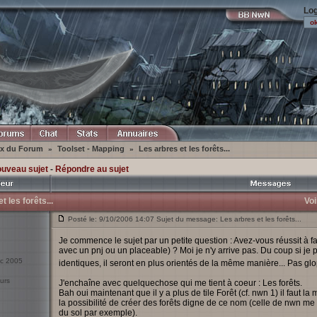
Log
ex du Forum
Toolset - Mapping
Les arbres et les forêts...
»
»
ouveau sujet
-
Répondre au sujet
t les forêts...
Voi
Posté le: 9/10/2006 14:07 Sujet du message: Les arbres et les forêts...
Je commence le sujet par un petite question : Avez-vous réussit à fa
avec un pnj ou un placeable) ? Moi je n'y arrive pas. Du coup si j
éc 2005
identiques, il seront en plus orientés de la même manière... Pas gl
urs
J'enchaîne avec quelquechose qui me tient à coeur : Les forêts.
Bah oui maintenant que il y a plus de tile Forêt (cf. nwn 1) il faut la
la possibilité de créer des forêts digne de ce nom (celle de nwn me p
du sol par exemple).