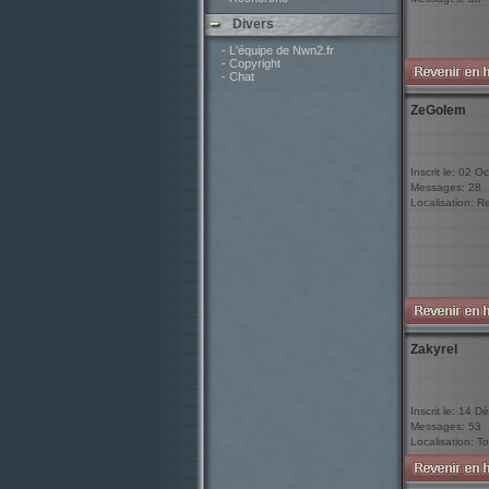
Divers
- L'équipe de Nwn2.fr
- Copyright
- Chat
ZeGolem
Inscrit le: 02 O
Messages: 28
Localisation: R
Zakyrel
Inscrit le: 14 D
Messages: 53
Localisation: To