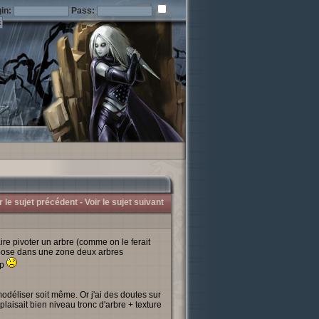
in:
Pass:
r le sujet précédent -
Voir le sujet suivant
ire pivoter un arbre (comme on le ferait
e pose dans une zone deux arbres
op
 modéliser soit même. Or j'ai des doutes sur
laisait bien niveau tronc d'arbre + texture