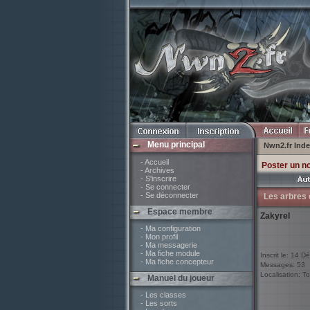
Menu principal
Nwn2.fr Ind
- Accueil
Poster un n
- Archives
- S'inscrire
- Se connecter
- Se déconnecter
Les arbres e
Espace membre
Zakyrel
- Ma configuration
- Mon profil
- Ma messagerie
- Ma fiche module
Inscrit le: 14 D
- Ma fiche concepteur
Messages: 53
Localisation: To
Manuel du joueur
- Les classes
- Les sorts