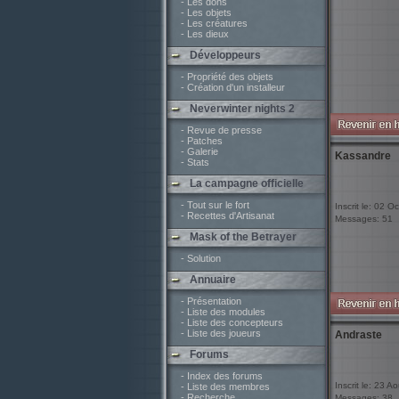
- Les dons
- Les objets
- Les créatures
- Les dieux
Développeurs
- Propriété des objets
- Création d'un installeur
Neverwinter nights 2
- Revue de presse
- Patches
- Galerie
Kassandre
- Stats
La campagne officielle
- Tout sur le fort
Inscrit le: 02 O
- Recettes d'Artisanat
Messages: 51
Mask of the Betrayer
- Solution
Annuaire
- Présentation
- Liste des modules
- Liste des concepteurs
- Liste des joueurs
Andraste
Forums
- Index des forums
Inscrit le: 23 A
- Liste des membres
- Recherche
Messages: 38