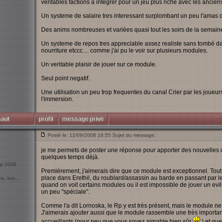
veritables factions à integrer pour un jeu plus riche avec les ancien
Un systeme de salaire tres interessant surplombant un peu l'amas 
Des anims nombreuses et variées quasi tout les soirs de la semain
Un systeme de repos tres appreciable assez realiste sans tombé dan
nourriture etccc.... comme j'ai pu le voir sur plusieurs modules.
Un veritable plaisir de jouer sur ce module.
Seul point negatif.
Une utilisation un peu trop frequentes du canal Crier par les joueur
l'immersion.
Posté le: 12/09/2008 16:55 Sujet du message:
je me permets de poster une réponse pour apporter des nouvelles d'
quelques temps déjà.
Sep 2008
Premièrement, j'aimerais dire que ce module est exceptionnel. Tout e
place dans Erethil, du roublard/assassin au barde en passant par l
n, loin...
quand on voit certains modules ou il est impossible de jouer un evil 
un peu "spéciale".
Comme l'a dit Lornoska, le Rp y est très présent, mais le module n
J'aimerais ajouter aussi que le module rassemble une très import
accueillants (pour peu que vous soyez aimable bien sûr
) et que