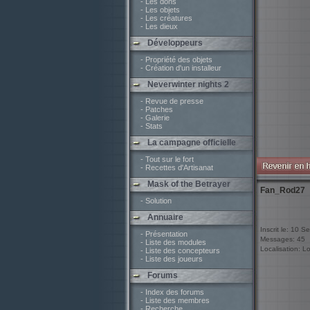
- Les dons
- Les objets
- Les créatures
- Les dieux
Développeurs
- Propriété des objets
- Création d'un installeur
Neverwinter nights 2
- Revue de presse
- Patches
- Galerie
- Stats
La campagne officielle
- Tout sur le fort
- Recettes d'Artisanat
Mask of the Betrayer
Fan_Rod27
- Solution
Annuaire
Inscrit le: 10 
- Présentation
Messages: 45
- Liste des modules
Localisation: Loi
- Liste des concepteurs
- Liste des joueurs
Forums
- Index des forums
- Liste des membres
- Recherche