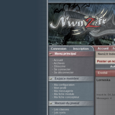
Menu principal
Nwn2.fr Ind
- Accueil
Poster un n
- Archives
- S'inscrire
- Se connecter
- Se déconnecter
Erethil
Espace membre
Lornoska
- Ma configuration
- Mon profil
- Ma messagerie
- Ma fiche module
Inscrit le: 04 Ju
- Ma fiche concepteur
Messages: 4
Manuel du joueur
- Les classes
- Les sorts