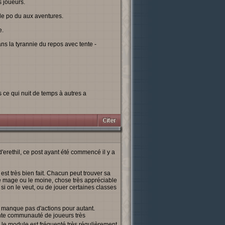
s joueurs.
de po du aux aventures.
e.
s la tyrannie du repos avec tente -
s ce qui nuit de temps à autres a
erethil, ce post ayant été commencé il y a
st très bien fait. Chacun peut trouver sa
e mage ou le moine, chose très appréciable
si on le veut, ou de jouer certaines classes
e manque pas d'actions pour autant.
ante communauté de joueurs très
 le module est fréquenté très régulièrement