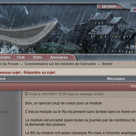
Log
ex du Forum
Commentaires sur les modules de l'annuaire
Erethil
»
»
ouveau sujet
-
Répondre au sujet
Voi
Posté le: 9/07/2007 15:39 Sujet du message: Erethil
Bon, un special coup de coeur pour ce module.
C'est un module ou le Rp est present sans tomber dans le Hard-core
il 2007
Le module est encadré quasi toutes la journée par de nombreux MJs
la demande des joueurs.
Le BG du module est assez classique Ro mais à l'enorme avantag