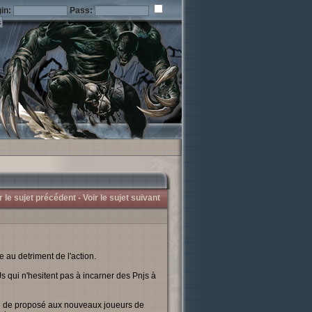
in:
Pass:
r le sujet précédent -
Voir le sujet suivant
 au detriment de l'action.
 qui n'hesitent pas à incarner des Pnjs à
e de proposé aux nouveaux joueurs de