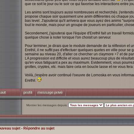
que ce soit le jour ou le soir ce qui favorise les interactions entre jo
Les anims sont toujours aussi nombreuses et recherchés. j'entends p
propose chaque soir quasiment une anim différentes où chaque joueu
bas level. J'ajouterai qu'il arrivera que vous ayez des anims "surpr
tout le monde, mais pour un groupe de joueurs en particulier, chose
Secondement, j'ajouterai que l'équipe d'Erethil fait un travail formid
quelque chose à noter lorsque l'on choisit un serveur.
Pour terminer, je dirais que le module demande de la réflexion et un
Erethil, il ne suffit pas d'effectuer quelques quetes en ville pour se 
semaine au niveau 20, d'aller ce chercher un claymore +7 et de part
LA progression est difficile et vous aurez beaucoup plus de résultat
qu'en vous fatiguant a pex au maximum. Evidemment, vous pourrez 
grottes, cryptes, etc. mais faire cela en boucle lasse et ne vous fera
Voilà, j'espère avoir continué l'oeuvre de Lornoska en vous inform
Erethil.
Montrer les messages depuis:
ouveau sujet
-
Répondre au sujet