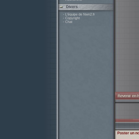
Divers
- L'équipe de Nwn2.fr
- Copyright
- Chat
Poster un n