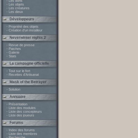
- Les dons
- Les objets
- Les créatures
- Les dieux
Développeurs
- Propriété des objets
- Création d'un installeur
Neverwinter nights 2
- Revue de presse
- Patches
- Galerie
- Stats
La campagne officielle
- Tout sur le fort
- Recettes d'Artisanat
Mask of the Betrayer
- Solution
Annuaire
- Présentation
- Liste des modules
- Liste des concepteurs
- Liste des joueurs
Forums
- Index des forums
- Liste des membres
- Recherche