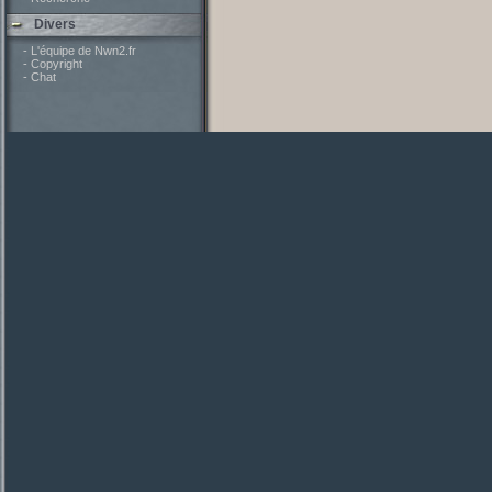
Divers
- L'équipe de Nwn2.fr
- Copyright
- Chat