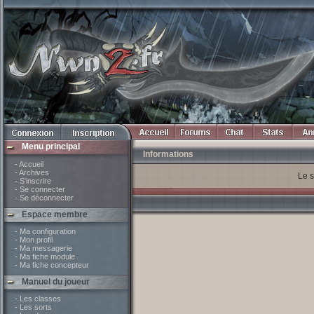
Menu principal
Informations
- Accueil
- Archives
Le s
- S'inscrire
- Se connecter
- Se déconnecter
Espace membre
- Ma configuration
- Mon profil
- Ma messagerie
- Ma fiche module
- Ma fiche concepteur
Manuel du joueur
- Les classes
- Les sorts