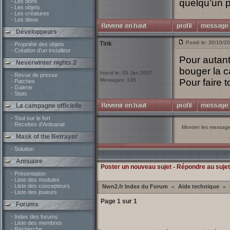
quelqu’un p
- Les dons
- Les objets
- Les créatures
- Les dieux
Développeurs
Posté le: 30/10/2
Tink
- Propriété des objets
- Création d'un installeur
Pour autant
Neverwinter nights 2
bouger la c
Inscrit le: 05 Jan 2007
- Revue de presse
Messages: 136
Pour faire t
- Patches
- Galerie
- Stats
La campagne officielle
- Tout sur le fort
- Recettes d'Artisanat
Montrer les messag
Mask of the Betrayer
- Solution
Annuaire
Poster un nouveau sujet
-
Répondre au sujet
- Présentation
- Liste des modules
- Liste des concepteurs
Nwn2.fr Index du Forum
Aide technique
»
»
- Liste des joueurs
Page
1
sur
1
Forums
- Index des forums
- Liste des membres
- Recherche