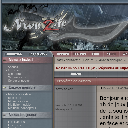
Menu principal
Nwn2.fr Index du Forum
Aide technique
»
»
- Accueil
Poster un nouveau sujet
-
Répondre au sujet
- Archives
- S'inscrire
- Se connecter
- Se déconnecter
Probléme de camera
Espace membre
Posté le: 13/07/2
seth se7en
- Ma configuration
Bonjour a t
- Mon profil
- Ma messagerie
1h de jeux 
- Ma fiche module
Inscrit le: 13 Juil 2011
- Ma fiche concepteur
Messages: 1
de la souri
Manuel du joueur
, enfaite il
- Les classes
en face et 
- Les sorts