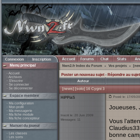
Menu principal
Nwn2.fr Index du Forum
Vos projets
[new
»
»
- Accueil
Poster un nouveau sujet
-
Répondre au sujet
- Archives
- S'inscrire
- Se connecter
- Se déconnecter
[news] [solo] 16 Cygni 3
Espace membre
Posté le: 17/05/20
HiPPiaS
- Ma configuration
Joueuses, 
- Mon profil
- Ma messagerie
- Ma fiche module
Inscrit le: 20 Juin 2009
- Ma fiche concepteur
Messages: 11
Vous l’atten
Manuel du joueur
Claudius33 v
- Les classes
bonne cam
- Les sorts