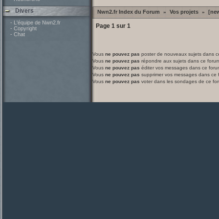
Divers
Nwn2.fr Index du Forum
Vos projets
[new
»
»
- L'équipe de Nwn2.fr
Page
1
sur
1
- Copyright
- Chat
Vous
ne pouvez pas
poster de nouveaux sujets dans c
Vous
ne pouvez pas
répondre aux sujets dans ce foru
Vous
ne pouvez pas
éditer vos messages dans ce foru
Vous
ne pouvez pas
supprimer vos messages dans ce 
Vous
ne pouvez pas
voter dans les sondages de ce fo