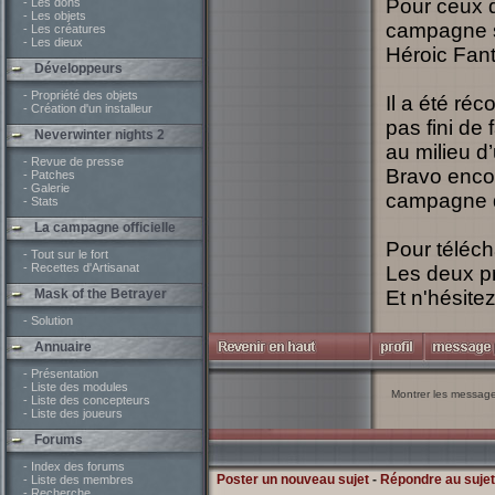
Pour ceux q
- Les dons
- Les objets
campagne so
- Les créatures
- Les dieux
Héroic Fant
Développeurs
- Propriété des objets
Il a été ré
- Création d'un installeur
pas fini de
Neverwinter nights 2
au milieu d
- Revue de presse
Bravo enco
- Patches
- Galerie
campagne di
- Stats
La campagne officielle
Pour téléch
- Tout sur le fort
- Recettes d'Artisanat
Les deux pre
Mask of the Betrayer
Et n'hésitez
- Solution
Annuaire
- Présentation
- Liste des modules
Montrer les messag
- Liste des concepteurs
- Liste des joueurs
Forums
- Index des forums
Poster un nouveau sujet
-
Répondre au sujet
- Liste des membres
- Recherche