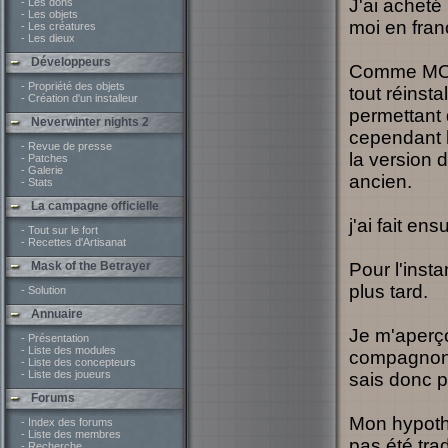
J'ai achet
- Les dons
- Les objets
moi en fran
- Les créatures
- Les dieux
Développeurs
Comme MOTB 
- Propriété des objets
tout réinsta
- Création d'un installeur
permettant d
Neverwinter nights 2
cependant l
- Revue de presse
la version 
- Patches
- Galerie
ancien.
- Stats
La campagne officielle
j'ai fait en
- Tout sur le fort
- Recettes d'Artisanat
Mask of the Betrayer
Pour l'inst
plus tard.
- Solution
Annuaire
Je m'aperço
- Présentation
- Liste des modules
compagnons, 
- Liste des concepteurs
- Liste des joueurs
sais donc p
Forums
Mon hypothè
- Index des forums
- Liste des membres
pas été trad
- Recherche