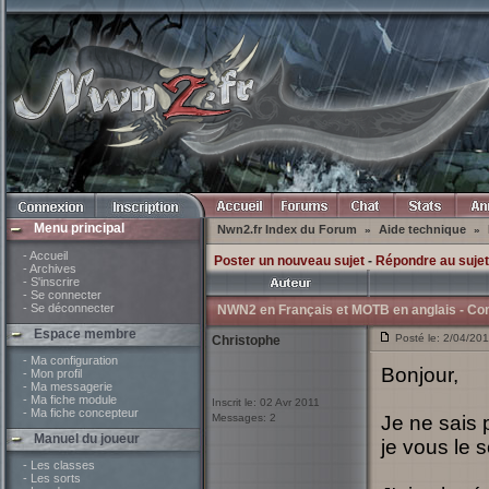
Menu principal
Nwn2.fr Index du Forum
Aide technique
»
»
- Accueil
Poster un nouveau sujet
-
Répondre au sujet
- Archives
- S'inscrire
- Se connecter
- Se déconnecter
NWN2 en Français et MOTB en anglais - Co
Espace membre
Posté le: 2/04/20
Christophe
- Ma configuration
Bonjour,
- Mon profil
- Ma messagerie
- Ma fiche module
Inscrit le: 02 Avr 2011
- Ma fiche concepteur
Messages: 2
Je ne sais 
Manuel du joueur
je vous le 
- Les classes
- Les sorts