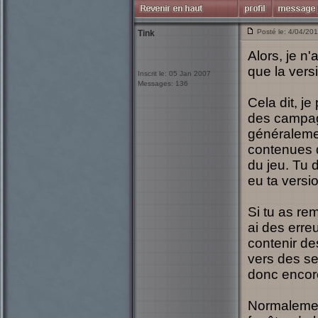
Posté le: 4/04/20
Tink
Alors, je n
que la versi
Inscrit le: 05 Jan 2007
Messages: 136
Cela dit, j
des campagn
généralemen
contenues d
du jeu. Tu d
eu ta versi
Si tu as rem
ai des erre
contenir de
vers des sec
donc encore 
Normalement