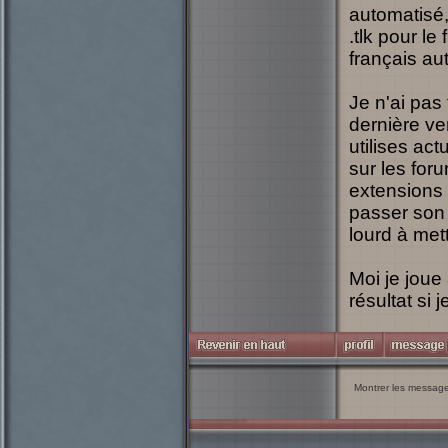
automatisé, 
.tlk pour le
français aut
Je n'ai pas 
dernière ve
utilises ac
sur les for
extensions 
passer son .
lourd à mett
Moi je joue 
résultat si j
Montrer les messag