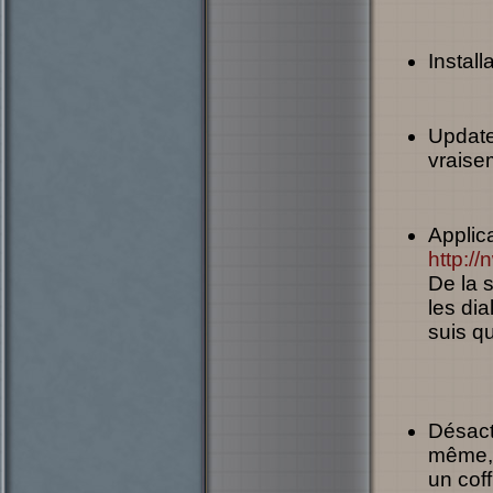
Instal
Update 
vraise
Applica
http:/
De la s
les dia
suis qu
Désacti
même, 
un cof