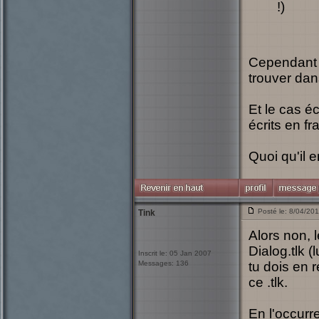
!)
Cependant s
trouver dans
Et le cas é
écrits en fr
Quoi qu'il 
Posté le: 8/04/20
Tink
Alors non, 
Dialog.tlk (
Inscrit le: 05 Jan 2007
Messages: 136
tu dois en 
ce .tlk.
En l'occurre