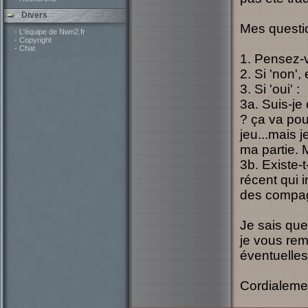
Divers
Mes questio
- L'équipe de Nwn2.fr
- Copyright
- Chat
1. Pensez-
2. Si 'non'
3. Si 'oui' :
3a. Suis-je 
? ça va pou
jeu...mais 
ma partie. M
3b. Existe-
récent qui 
des compa
Je sais que
je vous reme
éventuelle
Cordialeme