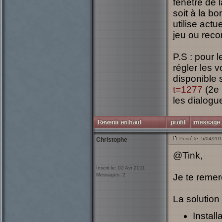
fenêtre de l
soit à la bo
utilise actu
jeu ou reco
P.S : pour l
régler les v
disponible 
t=1277
(2e 
les dialogu
Posté le: 5/04/20
Christophe
@Tink,
Inscrit le: 02 Avr 2011
Messages: 2
Je te remer
La solution 
Install