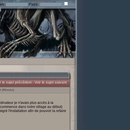
in:
Pass:
r le sujet précédent -
Voir le sujet suivant
 (Résolut)
dinateur je n'avais plus accès à la
on commence dans notre village au début)
ré l'installation afin de pouvoir la refaire