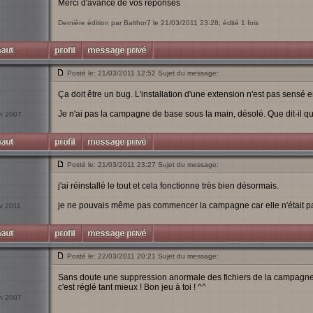
Merci d'avance de vos réponses
Dernière édition par Balthor7 le 21/03/2011 23:28; édité 1 fois
Posté le: 21/03/2011 12:52 Sujet du message:
Ça doit être un bug. L'installation d'une extension n'est pas sensé 
Je n'ai pas la campagne de base sous la main, désolé. Que dit-il q
an 2007
Posté le: 21/03/2011 23:27 Sujet du message:
j'ai réinstallé le tout et cela fonctionne très bien désormais.
je ne pouvais même pas commencer la campagne car elle n'était pas
év 2011
Posté le: 22/03/2011 20:21 Sujet du message:
Sans doute une suppression anormale des fichiers de la campagne pen
c'est réglé tant mieux ! Bon jeu à toi ! ^^
an 2007