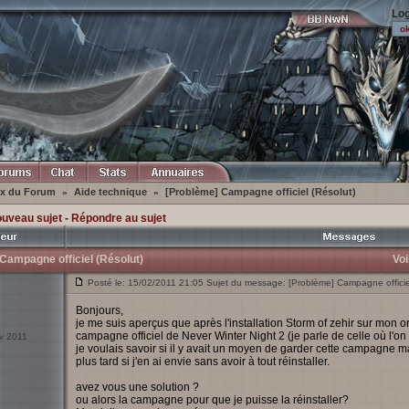
Log
ex du Forum
Aide technique
[Problème] Campagne officiel (Résolut)
»
»
ouveau sujet
-
Répondre au sujet
Campagne officiel (Résolut)
Voi
Posté le: 15/02/2011 21:05 Sujet du message: [Problème] Campagne officiel
Bonjours,
je me suis aperçus que après l'installation Storm of zehir sur mon or
campagne officiel de Never Winter Night 2 (je parle de celle où l'
év 2011
je voulais savoir si il y avait un moyen de garder cette campagne malg
plus tard si j'en ai envie sans avoir à tout réinstaller.
avez vous une solution ?
ou alors la campagne pour que je puisse la réinstaller?