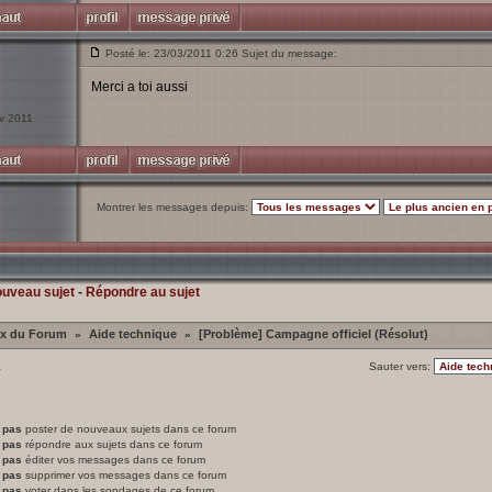
Posté le: 23/03/2011 0:26 Sujet du message:
Merci a toi aussi
év 2011
Montrer les messages depuis:
ouveau sujet
-
Répondre au sujet
ex du Forum
Aide technique
[Problème] Campagne officiel (Résolut)
»
»
1
Sauter vers:
 pas
poster de nouveaux sujets dans ce forum
 pas
répondre aux sujets dans ce forum
 pas
éditer vos messages dans ce forum
 pas
supprimer vos messages dans ce forum
 pas
voter dans les sondages de ce forum