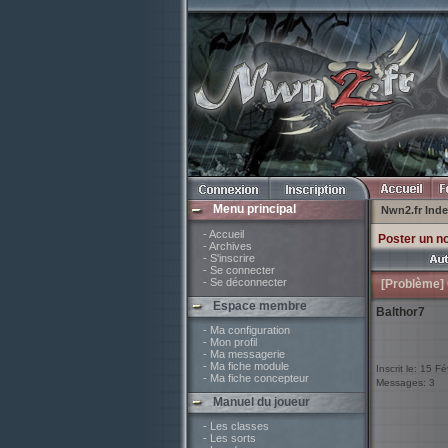
Menu principal
Nwn2.fr Ind
- Accueil
Poster un n
- Archives
- S'inscrire
- Se connecter
- Se déconnecter
[Problème] 
Espace membre
Balthor7
- Ma configuration
- Mon profil
- Ma messagerie
- Ma fiche module
Inscrit le: 15 F
- Ma fiche concepteur
Messages: 3
Manuel du joueur
- Les classes
- Les sorts