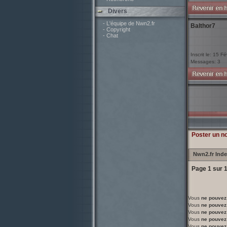
Divers
- L'équipe de Nwn2.fr
Balthor7
- Copyright
- Chat
Inscrit le: 15 F
Messages: 3
Poster un n
Nwn2.fr Ind
Page
1
sur
Vous
ne pouvez
Vous
ne pouvez
Vous
ne pouvez
Vous
ne pouvez
Vous
ne pouvez