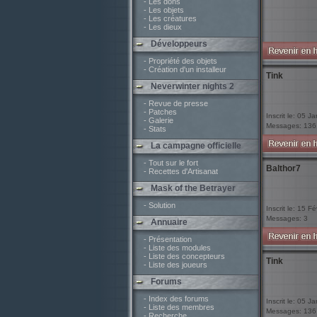
- Les dons
- Les objets
- Les créatures
- Les dieux
Développeurs
- Propriété des objets
- Création d'un installeur
Tink
Neverwinter nights 2
- Revue de presse
- Patches
Inscrit le: 05 J
- Galerie
Messages: 136
- Stats
La campagne officielle
- Tout sur le fort
Balthor7
- Recettes d'Artisanat
Mask of the Betrayer
- Solution
Inscrit le: 15 F
Messages: 3
Annuaire
- Présentation
- Liste des modules
- Liste des concepteurs
Tink
- Liste des joueurs
Forums
- Index des forums
Inscrit le: 05 J
- Liste des membres
Messages: 136
- Recherche