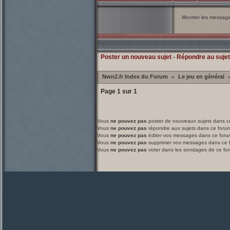
Montrer les messag
Poster un nouveau sujet
-
Répondre au sujet
Nwn2.fr Index du Forum
Le jeu en général
»
Page
1
sur
1
Vous
ne pouvez pas
poster de nouveaux sujets dans c
Vous
ne pouvez pas
répondre aux sujets dans ce foru
Vous
ne pouvez pas
éditer vos messages dans ce foru
Vous
ne pouvez pas
supprimer vos messages dans ce 
Vous
ne pouvez pas
voter dans les sondages de ce fo