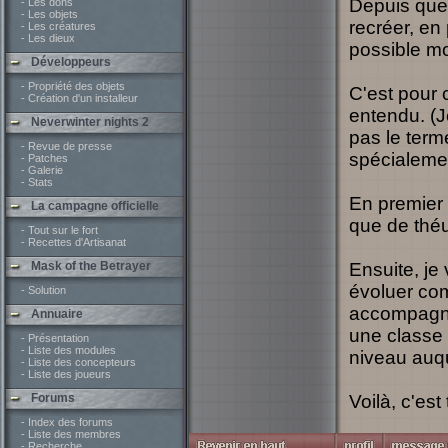
Depuis quel
- Les dons
- Les objets
recréer, en
- Les créatures
- Les dieux
possible mo
Développeurs
- Propriété des objets
C'est pour 
- Création d'un installeur
entendu. (J
Neverwinter nights 2
pas le term
- Revue de presse
spécialemen
- Patches
- Galerie
- Stats
En premier 
La campagne officielle
que de théu
- Tout sur le fort
- Recettes d'Artisanat
Mask of the Betrayer
Ensuite, je 
évoluer co
- Solution
accompagne
Annuaire
une classe 
- Présentation
- Liste des modules
niveau auqu
- Liste des concepteurs
- Liste des joueurs
Forums
Voilà, c'est
- Index des forums
- Liste des membres
- Recherche