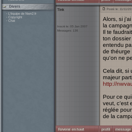
Divers
Posté le: 11/11/2
Tink
- L'équipe de Nwn2.fr
- Copyright
Alors, si j'
- Chat
la campagn
Inscrit le: 05 Jan 2007
Messages: 136
Il te faudra
ton dossier 
entendu par
de théurge 
qu'on ne p
Cela dit, si
majeur part
http://nwva
Pour ce qu
veut, c'est
réglée pour
de la campa