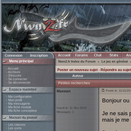
Menu principal
Nwn2.fr Index du Forum
Le jeu en général
»
- Accueil
Poster un nouveau sujet
-
Répondre au sujet
- Archives
- S'inscrire
- Se connecter
- Se déconnecter
Petites recherches
Espace membre
Posté le: 11/11/2
Maewan
- Ma configuration
Bonjour ou 
- Mon profil
- Ma messagerie
- Ma fiche module
Inscrit le: 11 Nov 2010
- Ma fiche concepteur
Messages: 1
Je ne sais p
Manuel du joueur
mais je me
- Les classes
- Les sorts