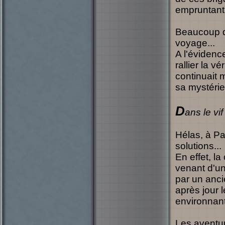
empruntant 
Beaucoup d'
voyage...
A l'évidenc
rallier la v
continuait 
sa mystérie
D
ans le vif
Hélas, à Pa
solutions...
En effet, la
venant d'u
par un anci
après jour 
environnant
Les aventur