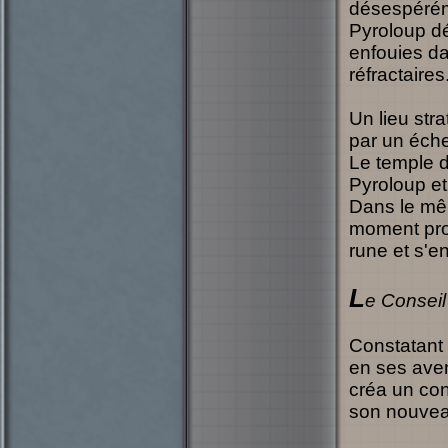
désespéréme
Pyroloup dé
enfouies da
réfractaires
Un lieu stra
par un éche
Le temple d
Pyroloup e
Dans le mêm
moment propi
rune et s'en
L
e Conseil
Constatant 
en ses aven
créa un con
son nouveau