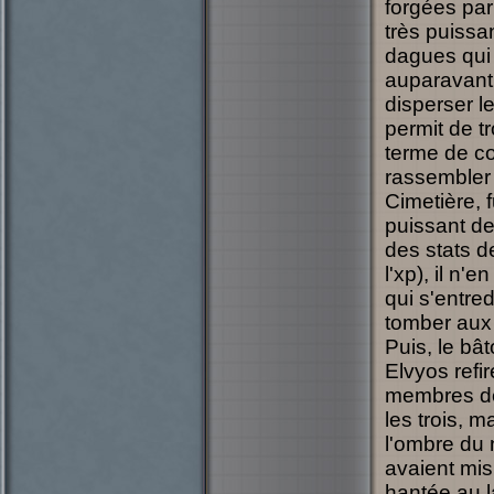
forgées par
très puissa
dagues qui 
auparavant 
disperser le
permit de t
terme de co
rassembler 
Cimetière, 
puissant de
des stats de
l'xp), il n'
qui s'entre
tomber aux 
Puis, le bâ
Elvyos refi
membres de
les trois, 
l'ombre du 
avaient mis
hantée au l