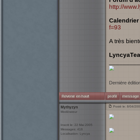
http://www.
Calendrier
f=93
A très bientô
LyncyaTe
_________
Dernière éditio
Posté le: 8/04/20
Mythyzyn
Modérateur
Inscrit le: 22 Mai 2005
Messages: 416
Localisation: Lyncya