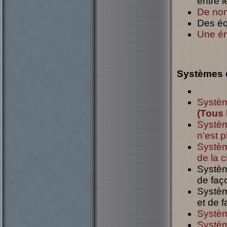
entre 
De nom
Des éq
Une én
Systèmes 
Systèm
(Tous 
Système
n'est p
Systèm
de la c
Systèm
de faço
Systèm
et de f
Système
Systè