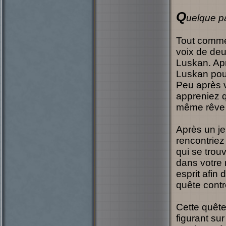
Q
uelque p
Tout comme
voix de deu
Luskan. Ap
Luskan pour
Peu après v
appreniez q
même rêve 
Après un je
rencontrie
qui se trou
dans votre r
esprit afin 
quête cont
Cette quête
figurant su