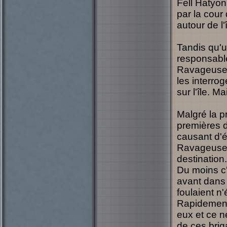
Fell Hatyon 
par la cour
autour de l'
Tandis qu'u
responsable
Ravageuse..
les interrog
sur l'île. 
Malgré la p
premières d
causant d'
Ravageuse d
destination.
Du moins c'
avant dans 
foulaient n'é
Rapidement,
eux et ce n
de ces brig