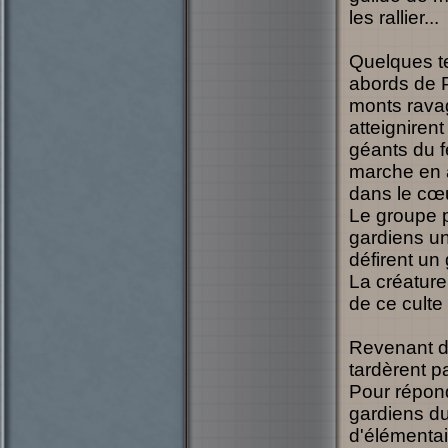
les rallier...
Quelques te
abords de P
monts ravag
atteigniren
géants du f
marche en a
dans le cœ
Le groupe p
gardiens un
défirent u
La créature
de ce culte 
Revenant de 
tardèrent p
Pour répond
gardiens du
d'élémentai