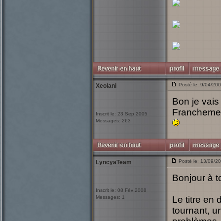
Posté le: 9/04/20
Xeolani
Bon je vais
Franchement
Inscrit le: 23 Sep 2005
Messages: 263
Posté le: 13/09/2
LyncyaTeam
Bonjour à t
Inscrit le: 08 Fév 2008
Messages: 1
Le titre en
tournant, u