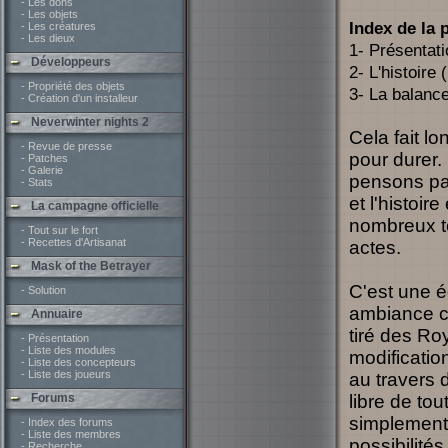
- Les dons
- Les objets
Index de la 
- Les créatures
- Les dieux
1- Présentati
Développeurs
2- L'histoire
- Propriété des objets
3- La balanc
- Création d'un installeur
Neverwinter nights 2
Cela fait lo
- Revue de presse
pour durer.
- Patches
- Galerie
pensons pas
- Stats
et l'histoi
La campagne officielle
nombreux ter
- Tout sur le fort
- Recettes d'Artisanat
actes.
Mask of the Betrayer
C'est une é
- Solution
ambiance co
Annuaire
tiré des Ro
- Présentation
- Liste des modules
modificatio
- Liste des concepteurs
- Liste des joueurs
au travers 
Forums
libre de to
simplement 
- Index des forums
- Liste des membres
possibilité
- Recherche