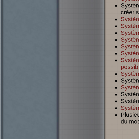
Système
créer 
Systèm
Systèm
Systèm
Systèm
Système
Systèm
Systèm
possibi
Systèm
Systèm
Systèm
Systèm
Systèm
Systèm
Plusie
du mod