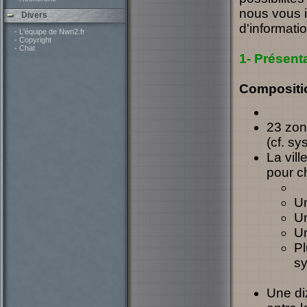
nous vous in
Divers
d'informatio
- L'équipe de Nwn2.fr
- Copyright
- Chat
1- Présent
Compositi
23 zon
(cf. sy
La vil
pour c
Un
Un
Un
Pl
sy
Une di