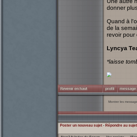
Une autre n
donner plus
Quand à l'o
de la sema
revoir pour
Lyncya T
*laisse tomb
Montrer les messag
Poster un nouveau sujet
-
Répondre au sujet