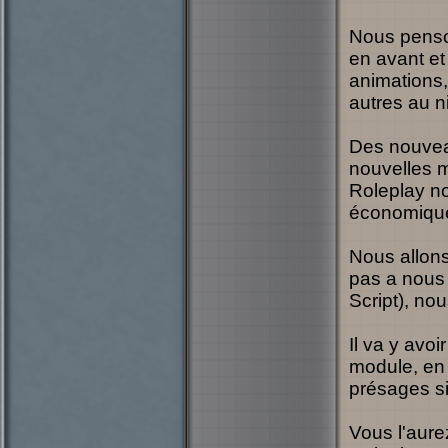
Nous penson
en avant et
animations,
autres au n
Des nouvea
nouvelles m
Roleplay no
économique 
Nous allons
pas a nous 
Script), no
Il va y avo
module, en 
présages si
Vous l'aure