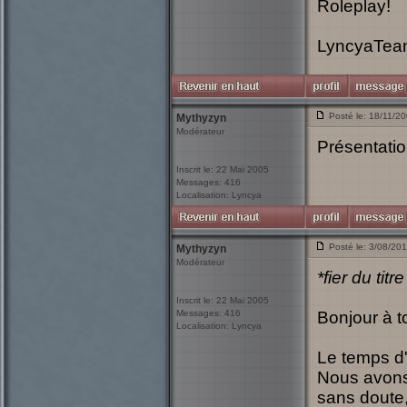
Roleplay!
LyncyaTea
Posté le: 18/11/2
Mythyzyn
Modérateur
Présentatio
Inscrit le: 22 Mai 2005
Messages: 416
Localisation: Lyncya
Posté le: 3/08/20
Mythyzyn
Modérateur
*fier du titr
Inscrit le: 22 Mai 2005
Messages: 416
Bonjour à t
Localisation: Lyncya
Le temps d'
Nous avons 
sans doute,