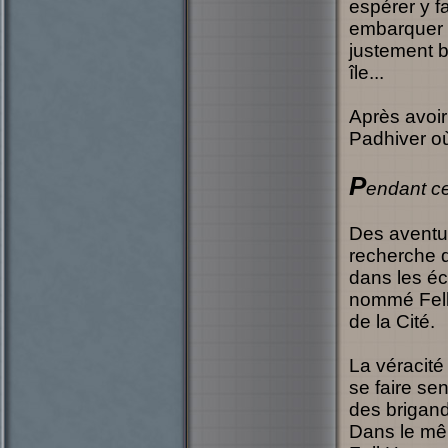
espérer y f
embarquer 
justement b
île...
Après avoir
Padhiver où
P
endant c
Des aventur
recherche 
dans les éc
nommé Fell 
de la Cité.
La véracité
se faire sen
des brigand
Dans le mê