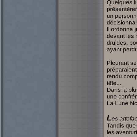
Quelques lu
présentèren
un personna
décisionnair
Il ordonna 
devant les 
druides, pou
ayant perdu
Pleurant se
préparaient
rendu compt
tête...
Dans la plus
une confrér
La Lune No
L
es artefa
Tandis que 
les aventur