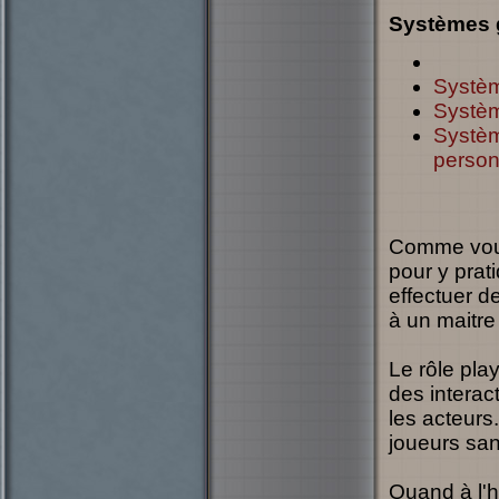
Systèmes 
Systèm
Systèm
Systèm
person
Comme vous 
pour y prat
effectuer 
à un maitre
Le rôle play
des interac
les acteurs.
joueurs san
Quand à l'h