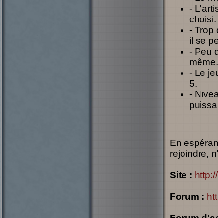
- L'art
choisi.
- Trop 
il se p
- Peu 
même.
- Le j
5.
- Nive
puissa
En espéran
rejoindre, 
Site :
http:
Forum :
ht
Forum d'ac