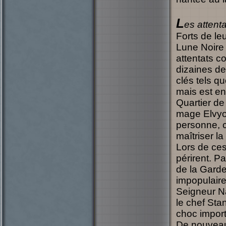
L
es attent
Forts de leu
Lune Noire
attentats co
dizaines de
clés tels q
mais est en
Quartier de 
mage Elvyos
personne, c
maîtriser la
Lors de ces
périrent. P
de la Garde
impopulaire
Seigneur Na
le chef Sta
choc import
De nouveaux