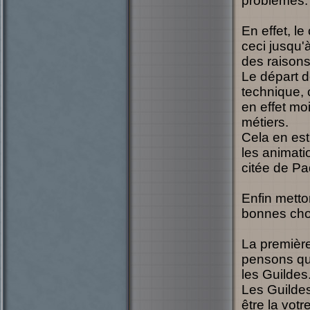
problèmes.
En effet, le
ceci jusqu'
des raisons
Le départ 
technique, 
en effet mo
métiers.
Cela en est
les animati
citée de Pa
Enfin metto
bonnes chos
La première
pensons qu'
les Guildes
Les Guildes
être la votr