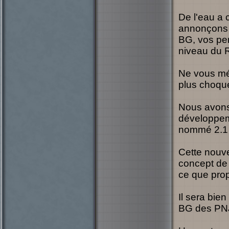
De l'eau a 
annonçons l
BG, vos per
niveau du 
Ne vous mép
plus choqué
Nous avons 
développem
nommé 2.1
Cette nouv
concept de 
ce que pro
Il sera bie
BG des PNJ