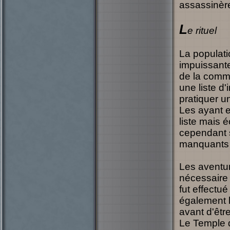
assassinère
L
e rituel
La populati
impuissante
de la commu
une liste d'
pratiquer un
Les ayant e
liste mais é
cependant s
manquants d
Les aventur
nécessaire e
fut effectué
également l
avant d'êtr
Le Temple d