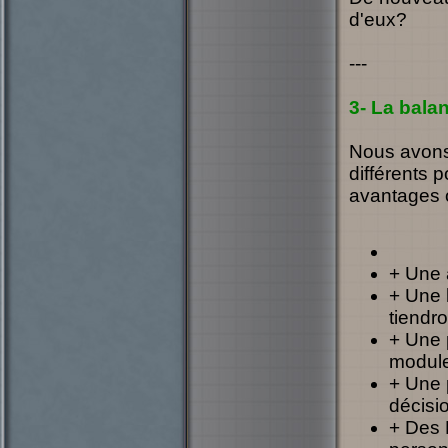
d'eux?
---
3- La bala
Nous avons 
différents 
avantages 
+ Une 
+ Une 
tiendr
+ Une 
module
+ Une p
décisi
+ Des 