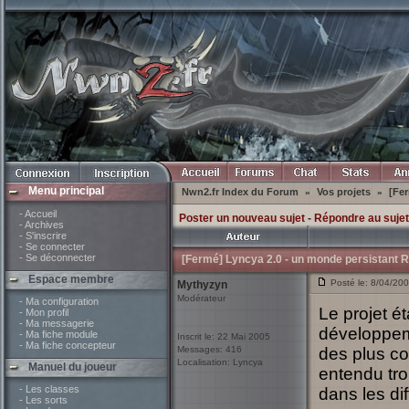
Menu principal
Nwn2.fr Index du Forum
Vos projets
[Fer
»
»
- Accueil
Poster un nouveau sujet
-
Répondre au sujet
- Archives
- S'inscrire
- Se connecter
- Se déconnecter
[Fermé] Lyncya 2.0 - un monde persistant 
Espace membre
Posté le: 8/04/20
Mythyzyn
Modérateur
- Ma configuration
Le projet é
- Mon profil
- Ma messagerie
développem
- Ma fiche module
Inscrit le: 22 Mai 2005
- Ma fiche concepteur
Messages: 416
des plus co
Localisation: Lyncya
Manuel du joueur
entendu tro
- Les classes
dans les dif
- Les sorts