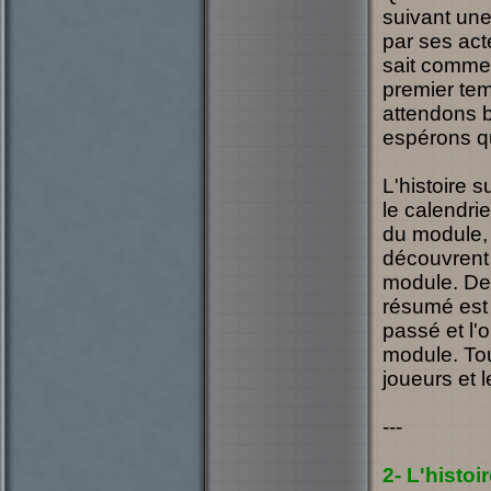
suivant une
par ses act
sait comme
premier tem
attendons b
espérons q
L'histoire 
le calendri
du module, 
découvrent
module. De
résumé est d
passé et l'
module. To
joueurs et 
---
2- L'histoi