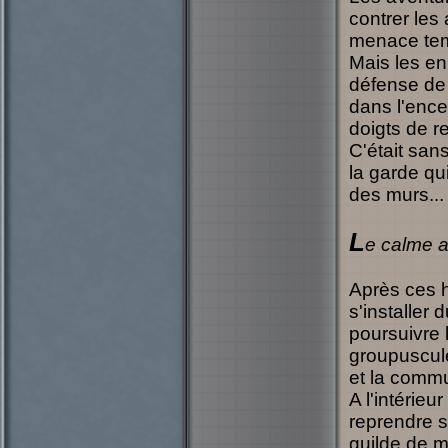
contrer les 
menace tem
Mais les en
défense de 
dans l'ence
doigts de r
C'était san
la garde qu
des murs...
L
e calme a
Après ces h
s'installer 
poursuivre 
groupuscule
et la comm
A l'intérie
reprendre s
guilde de m