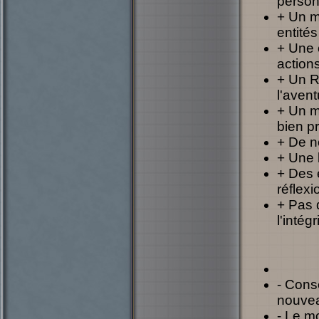
person
+ Un m
entités
+ Une 
action
+ Un R
l'avent
+ Un m
bien p
+ De n
+ Une 
+ Des 
réflexi
+ Pas d
l'intég
- Cons
nouvea
- Le mo