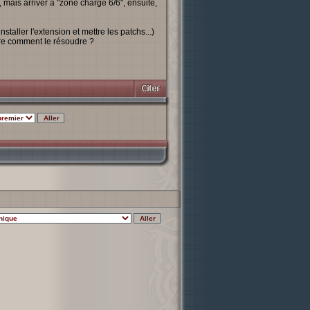
ais arriver a "zone chargé 6/6", ensuite,
staller l'extension et mettre les patchs...)
ire comment le résoudre ?