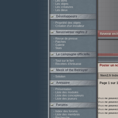
- Les dons
- Les objets
- Les créatures
- Les dieux
Développeurs
- Propriété des objets
- Création d'un installeur
Neverwinter nights 2
- Revue de presse
- Patches
- Galerie
- Stats
La campagne officielle
- Tout sur le fort
- Recettes d'Artisanat
Poster un n
Mask of the Betrayer
Nwn2.fr Ind
- Solution
Annuaire
Page
1
sur
- Présentation
- Liste des modules
- Liste des concepteurs
Vous
ne pouvez
- Liste des joueurs
Vous
ne pouvez
Forums
Vous
ne pouvez
Vous
ne pouvez
- Index des forums
Vous
ne pouvez
- Liste des membres
- Recherche