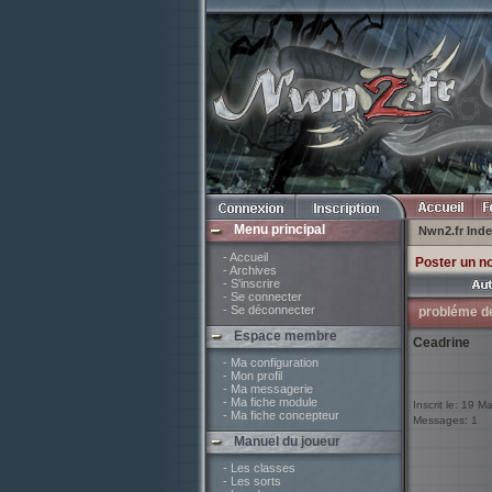
Menu principal
Nwn2.fr Ind
- Accueil
Poster un n
- Archives
- S'inscrire
- Se connecter
- Se déconnecter
probléme d
Espace membre
Ceadrine
- Ma configuration
- Mon profil
- Ma messagerie
- Ma fiche module
Inscrit le: 19 M
- Ma fiche concepteur
Messages: 1
Manuel du joueur
- Les classes
- Les sorts