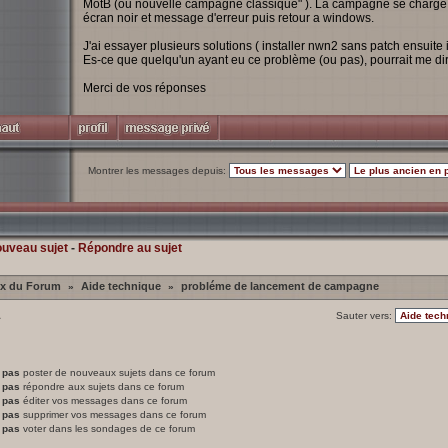
MotB (ou nouvelle campagne classique" ). La campagne se charge, m
écran noir et message d'erreur puis retour a windows.
J'ai essayer plusieurs solutions ( installer nwn2 sans patch ensuite in
Es-ce que quelqu'un ayant eu ce problème (ou pas), pourrait me d
Merci de vos réponses
Montrer les messages depuis:
ouveau sujet
-
Répondre au sujet
ex du Forum
Aide technique
probléme de lancement de campagne
»
»
1
Sauter vers:
 pas
poster de nouveaux sujets dans ce forum
 pas
répondre aux sujets dans ce forum
 pas
éditer vos messages dans ce forum
 pas
supprimer vos messages dans ce forum
 pas
voter dans les sondages de ce forum