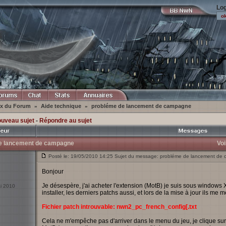
Log
ex du Forum
Aide technique
probléme de lancement de campagne
»
»
ouveau sujet
-
Répondre au sujet
e lancement de campagne
Voi
Posté le: 19/05/2010 14:25 Sujet du message: probléme de lancement de
Bonjour
Je désespère, j'ai acheter l'extension (MotB) je suis sous windows 
ai 2010
installer, les derniers patchs aussi, et lors de la mise à jour ils me 
Fichier patch introuvable: nwn2_pc_french_config[.txt
Cela ne m'empêche pas d'arriver dans le menu du jeu, je clique sur