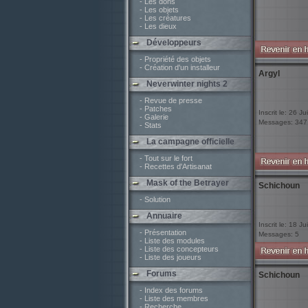
- Les dons
- Les objets
- Les créatures
- Les dieux
Développeurs
- Propriété des objets
- Création d'un installeur
Argyl
Neverwinter nights 2
- Revue de presse
- Patches
Inscrit le: 26 Ju
- Galerie
Messages: 347
- Stats
La campagne officielle
- Tout sur le fort
- Recettes d'Artisanat
Mask of the Betrayer
Schichoun
- Solution
Annuaire
Inscrit le: 18 J
- Présentation
Messages: 5
- Liste des modules
- Liste des concepteurs
- Liste des joueurs
Forums
Schichoun
- Index des forums
- Liste des membres
- Recherche