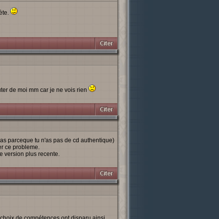
ète.
ter de moi mm car je ne vois rien
 pas parceque tu n'as pas de cd authentique)
ser ce probleme.
 version plus recente.
t choix de compétences ont disparu ainsi