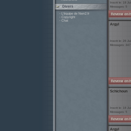
Inscrit le: 18 J
Divers
Messages: 5
- L'équipe de Nwn2.fr
- Copyright
- Chat
Argyl
Inscrit le: 26 Ju
Messages: 347
Schichoun
Inscrit le: 18 J
Messages: 5
Argyl