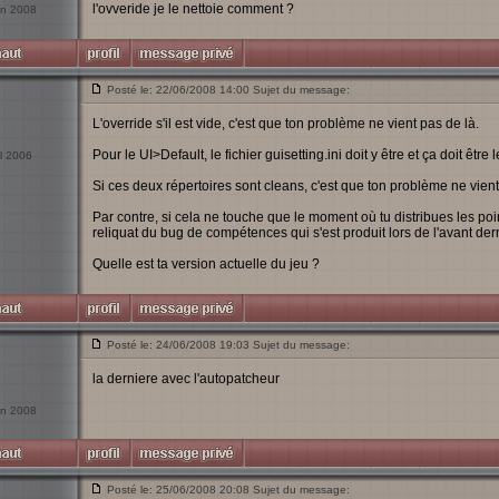
l'ovveride je le nettoie comment ?
uin 2008
Posté le: 22/06/2008 14:00 Sujet du message:
L'override s'il est vide, c'est que ton problème ne vient pas de là.
Pour le UI>Default, le fichier guisetting.ini doit y être et ça doit être l
il 2006
Si ces deux répertoires sont cleans, c'est que ton problème ne vient
Par contre, si cela ne touche que le moment où tu distribues les po
reliquat du bug de compétences qui s'est produit lors de l'avant der
Quelle est ta version actuelle du jeu ?
Posté le: 24/06/2008 19:03 Sujet du message:
la derniere avec l'autopatcheur
uin 2008
Posté le: 25/06/2008 20:08 Sujet du message: