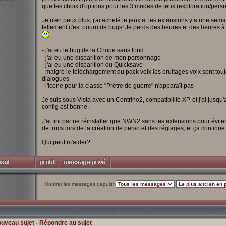
que les choix d'options pour les 3 modes de jeux (exploration/pers
Je n'en peux plus, j'ai acheté le jeux et les extensions y a une semain
tellement c'est pourri de bugs! Je perds des heures et des heures à 
- j'ai eu le bug de la Chope sans fond
- j'ai eu une disparition de mon personnage
- j'ai eu une disparition du Quicksave
- malgré le téléchargement du pack voix les bruitages voix sont touj
dialogues
- l'icone pour la classe "Prêtre de guerre" n'apparaît pas
Je suis sous Vista avec un Centrino2, compatibilité XP, et j'ai jusqu'
config est bonne.
J'ai fini par ne réinstaller que NWN2 sans les extensions pour évit
de trucs lors de la création de perso et des réglages, et ça continue 
Qui peut m'aider?
Montrer les messages depuis:
ouveau sujet
-
Répondre au sujet