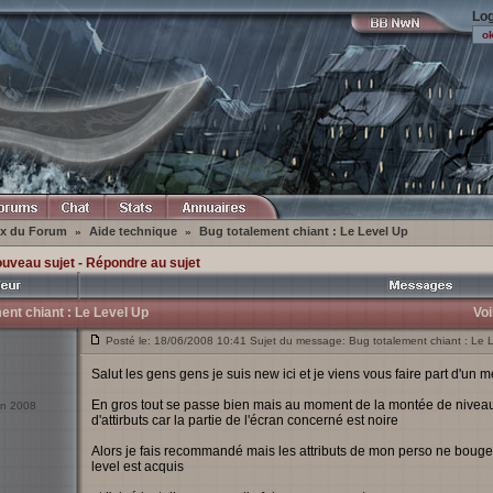
Log
ex du Forum
Aide technique
Bug totalement chiant : Le Level Up
»
»
ouveau sujet
-
Répondre au sujet
ent chiant : Le Level Up
Voi
Posté le: 18/06/2008 10:41 Sujet du message: Bug totalement chiant : Le 
Salut les gens gens je suis new ici et je viens vous faire part d'un m
En gros tout se passe bien mais au moment de la montée de niveau,
uin 2008
d'attirbuts car la partie de l'écran concerné est noire
Alors je fais recommandé mais les attributs de mon perso ne bougen
level est acquis