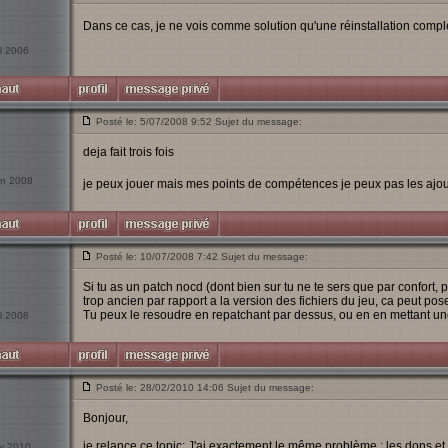
Dans ce cas, je ne vois comme solution qu'une réinstallation compl
il 2006
Posté le: 5/07/2008 9:52 Sujet du message:
deja fait trois fois
uin 2008
je peux jouer mais mes points de compétences je peux pas les ajou
Posté le: 10/07/2008 7:42 Sujet du message:
Si tu as un patch nocd (dont bien sur tu ne te sers que par confort,
trop ancien par rapport a la version des fichiers du jeu, ca peut po
Tu peux le resoudre en repatchant par dessus, ou en en mettant une
il 2008
Posté le: 28/02/2010 14:06 Sujet du message:
Bonjour,
je relance ce topic; J'ai exactement le même problème : les dons e
év 2010