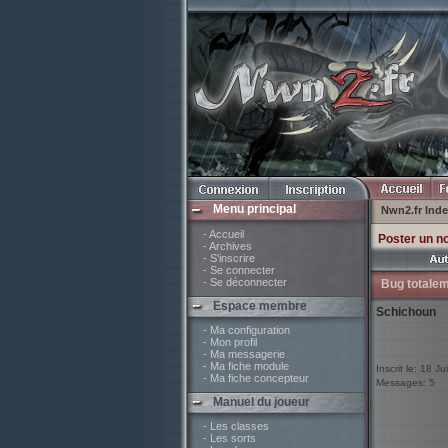
Menu principal
Nwn2.fr Ind
- Accueil
Poster un n
- Archives
- S'inscrire
- Se connecter
- Se déconnecter
Bug totalem
Espace membre
Schichoun
- Ma configuration
- Mon profil
- Ma messagerie
- Ma fiche module
Inscrit le: 18 J
- Ma fiche concepteur
Messages: 5
Manuel du joueur
- Les classes
- Les sorts