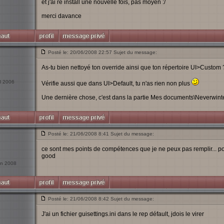
et j'ai ré install une nouvelle fois, pas moyen :/
merci davance
Posté le: 20/06/2008 22:57 Sujet du message:
As-tu bien nettoyé ton override ainsi que ton répertoire UI>Custom 
il 2006
Vérifie aussi que dans UI>Default, tu n'as rien non plus
Une dernière chose, c'est dans la partie Mes documents\Neverwinter 
Posté le: 21/06/2008 8:41 Sujet du message:
ce sont mes points de compétences que je ne peux pas remplir... pour
good
uin 2008
Posté le: 21/06/2008 8:42 Sujet du message:
J'ai un fichier guisettings.ini dans le rep défault, jdois le virer