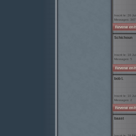
Inscrit le: 26 Ju
Messages: 347
Schichoun
Inscrit le: 18 J
Messages: 5
bob l.
Inscrit le: 10 Ju
Messages: 2
baast
Inscrit le: 28 F