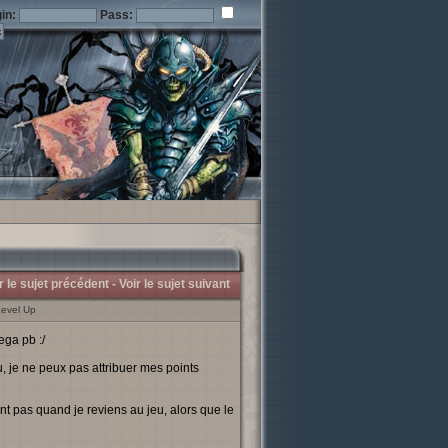
in:
Pass:
r le sujet précédent -
Voir le sujet suivant
Level Up
ega pb :/
 je ne peux pas attribuer mes points
t pas quand je reviens au jeu, alors que le