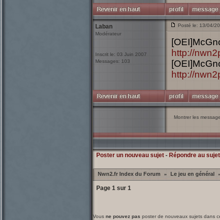
Posté le: 13/04/2
Laban
Modérateur
[OEI]McGn
http://nwn
Inscrit le: 03 Juin 2007
Messages: 103
[OEI]McGn
http://nwn
Montrer les messag
Poster un nouveau sujet
-
Répondre au sujet
Nwn2.fr Index du Forum
Le jeu en général
»
Page
1
sur
1
Vous
ne pouvez pas
poster de nouveaux sujets dans c