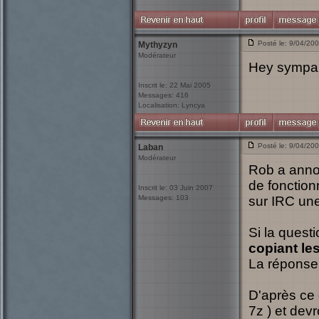
Posté le: 9/04/20
Mythyzyn
Modérateur
Hey sympa 
Inscrit le: 22 Mai 2005
Messages: 416
Localisation: Lyncya
Posté le: 9/04/20
Laban
Modérateur
Rob a annon
de fonction
Inscrit le: 03 Juin 2007
Messages: 103
sur IRC une
Si la questi
copiant les
La réponse 
D'après ce 
7z ) et dev