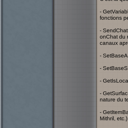
- GetVariab
fonctions p
- SendChat
onChat du 
canaux aprè
- SetBaseAb
- SetBaseSk
- GetIsLoca
- GetSurfac
nature du t
- GetItemBa
Mithril, et