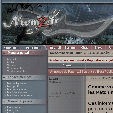
Menu principal
Nwn2.fr Index du Forum
Le jeu en général
»
- Accueil
Poster un nouveau sujet
-
Répondre au sujet
- Archives
- S'inscrire
- Se connecter
- Se déconnecter
Annonce du Patch 1.23 avant sa Beta Publi
Espace membre
Posté le: 9/04/20
Laban
Modérateur
- Ma configuration
Comme vous
- Mon profil
- Ma messagerie
les Patch 
- Ma fiche module
Inscrit le: 03 Juin 2007
- Ma fiche concepteur
Messages: 103
Manuel du joueur
Ces informa
- Les classes
pour nous 
- Les sorts