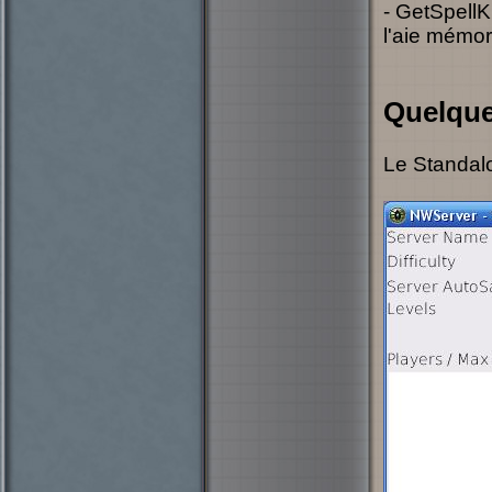
- GetSpellK
l'aie mémor
Quelque
Le Standal