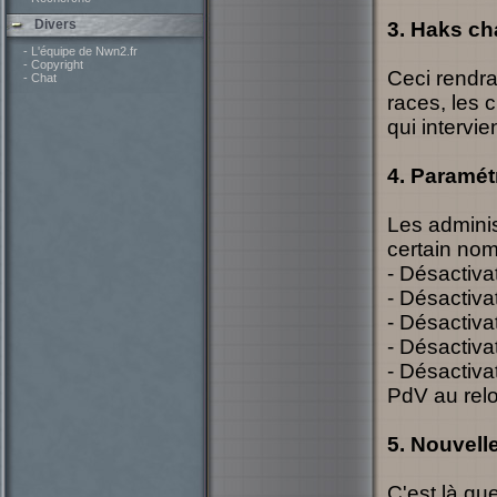
Divers
3. Haks ch
- L'équipe de Nwn2.fr
- Copyright
Ceci rendra 
- Chat
races, les c
qui intervie
4. Paramét
Les adminis
certain nom
- Désactiva
- Désactivat
- Désactivat
- Désactiva
- Désactiva
PdV au rel
5. Nouvell
C'est là que