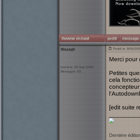
Posté le: 9/04/20
Waaagh
Merci pour 
Inscrit le: 30 Sep 2006
Messages: 83
Petites que
cela foncti
concepteur 
l'Autodownlo
[edit suite
_________
Dernière éditio