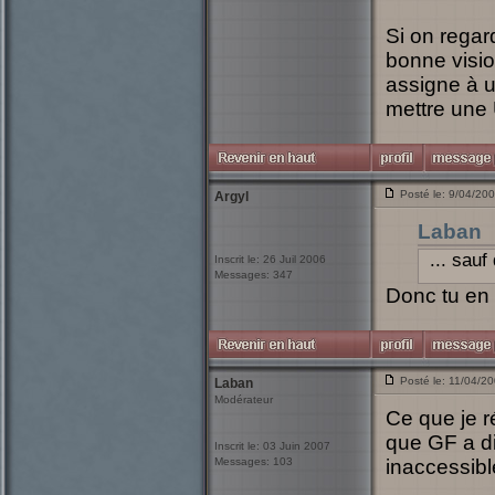
Si on regar
bonne visio
assigne à un
mettre une 
Posté le: 9/04/20
Argyl
Laban
... sau
Inscrit le: 26 Juil 2006
Messages: 347
Donc tu en 
Posté le: 11/04/2
Laban
Modérateur
Ce que je 
que GF a di
Inscrit le: 03 Juin 2007
Messages: 103
inaccessib