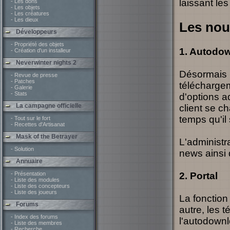
laissant le
- Les dons
- Les objets
- Les créatures
- Les dieux
Les nou
Développeurs
- Propriété des objets
1. Autodo
- Création d'un installeur
Neverwinter nights 2
Désormais l
- Revue de presse
- Patches
téléchargem
- Galerie
- Stats
d'options ad
La campagne officielle
client se c
temps qu'il
- Tout sur le fort
- Recettes d'Artisanat
Mask of the Betrayer
L'administr
- Solution
news ainsi 
Annuaire
- Présentation
2. Portal
- Liste des modules
- Liste des concepteurs
- Liste des joueurs
La fonction
Forums
autre, les 
- Index des forums
l'autodownl
- Liste des membres
- Recherche