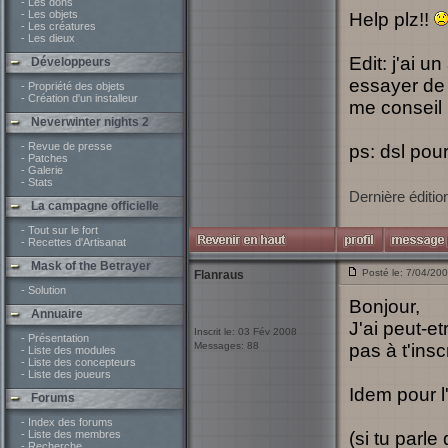
- Les dons
- Les objets
Help plz!!
- Les créatures
- Les dieux
Edit: j'ai u
Développeurs
essayer de 
- Propriété des objets
- Création d'un installeur
me conseil 
Neverwinter nights 2
- Revue de presse
ps: dsl pou
- Patches
- Galerie
- Stats
Dernière éditio
La campagne officielle
- Tout sur le fort
- Recettes d'Artisanat
Mask of the Betrayer
Posté le: 7/04/20
Flanraus
- Solution
Bonjour,
Annuaire
J'ai peut-et
Inscrit le: 03 Fév 2008
- Présentation
Messages: 88
pas à t'insc
- Liste des modules
- Liste des concepteurs
- Liste des joueurs
Idem pour l'
Forums
- Index des forums
- Liste des membres
(si tu parl
- Recherche