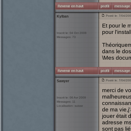
Posté le: 7/04/20
Kylban
Et pour le 
pour l'instal
Inscrit le: 04 Oct 2008
Messages: 73
Théoriquem
dans le dos
\Mes docum
Posté le: 7/04/20
Sawyer
merci de v
malheureusem
Inscrit le: 06 Avr 2009
Messages: 11
connaissanc
Localisation: suisse
de ma vie,j
jouer était 
adresse msn
sont pas li