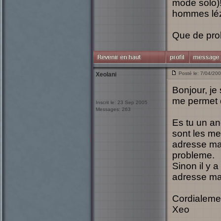
mode solo)!
hommes léz
Que de pr
Posté le: 7/04/20
Xeolani
Bonjour, je
me permet 
Inscrit le: 23 Sep 2005
Messages: 263
Es tu un an
sont les m
adresse ma
probleme.
Sinon il y a
adresse mai
Cordialeme
Xeo