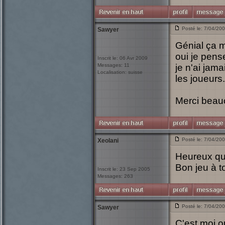
Posté le: 7/04/20
Sawyer
Génial ça m
oui je pens
Inscrit le: 06 Avr 2009
Messages: 11
je n'ai jama
Localisation: suisse
les joueurs.
Merci beau
Posté le: 7/04/20
Xeolani
Heureux que
Bon jeu à to
Inscrit le: 23 Sep 2005
Messages: 263
Posté le: 7/04/20
Sawyer
C'est moi ou