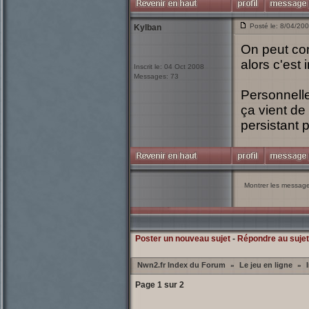
Posté le: 8/04/20
Kylban
On peut co
alors c'est 
Inscrit le: 04 Oct 2008
Messages: 73
Personnelle
ça vient de
persistant 
Montrer les messag
Poster un nouveau sujet
-
Répondre au sujet
Nwn2.fr Index du Forum
Le jeu en ligne
»
»
Page
1
sur
2