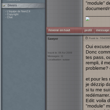
"module" de
Divers
document/n
- L'équipe de Nwn2.fr
_________
- Copyright
- Chat
Posté le: 7/04/20
Sawyer
Oui excuse 
Donc comme
Inscrit le: 06 Avr 2009
Messages: 11
tes pass, o
Localisation: suisse
rempli, il m
probleme? o
et pour les 
je dézzip d
si tu me sui
redémarrer..
Edit: voila
"module" m