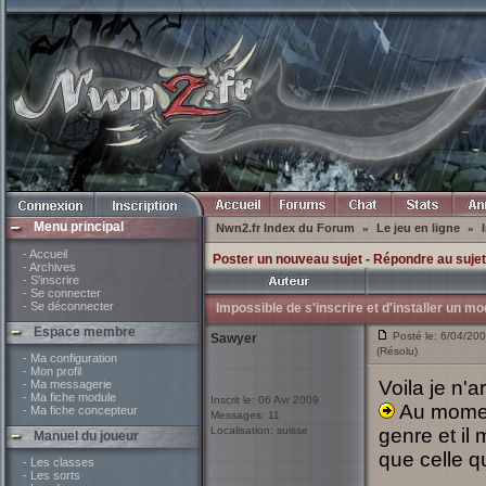
Menu principal
Nwn2.fr Index du Forum
Le jeu en ligne
»
»
- Accueil
Poster un nouveau sujet
-
Répondre au sujet
- Archives
- S'inscrire
- Se connecter
- Se déconnecter
Impossible de s'inscrire et d'installer un m
Espace membre
Posté le: 6/04/200
Sawyer
(Résolu)
- Ma configuration
- Mon profil
Voila je n'a
- Ma messagerie
- Ma fiche module
Inscrit le: 06 Avr 2009
Au moment 
- Ma fiche concepteur
Messages: 11
Localisation: suisse
genre et il
Manuel du joueur
que celle qu
- Les classes
- Les sorts