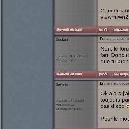
Concernant 
view=nwn2m
Posté le: 7/04/20
Xeolani
Non, le for
fan. Donc t
Inscrit le: 23 Sep 2005
Messages: 263
que tu pre
Posté le: 7/04/20
Sawyer
Ok alors j'
toujours pa
Inscrit le: 06 Avr 2009
Messages: 11
pas dispo
Localisation: suisse
Pour le mod