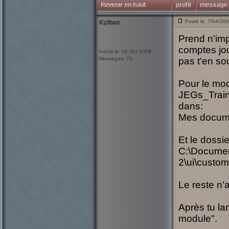
Posté le: 7/04/20
Kylban
Prend n'imp
comptes jou
Inscrit le: 04 Oct 2008
Messages: 73
pas t'en sou
Pour le modu
JEGs_Trai
dans:
Mes docume
Et le dossi
C:\Documen
2\ui\custom
Le reste n'
Après tu la
module".