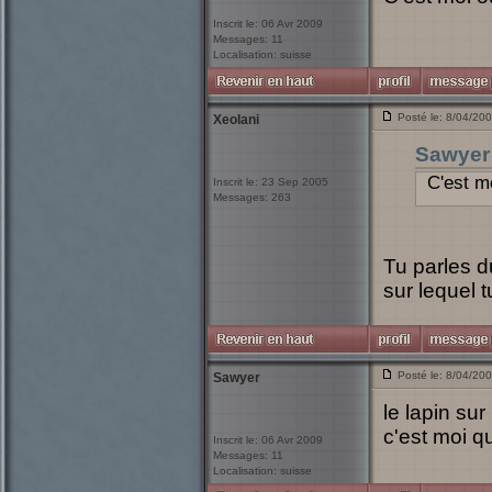
Inscrit le: 06 Avr 2009
Messages: 11
Localisation: suisse
Posté le: 8/04/20
Xeolani
Sawyer
C'est mo
Inscrit le: 23 Sep 2005
Messages: 263
Tu parles d
sur lequel t
Posté le: 8/04/20
Sawyer
le lapin sur
c'est moi q
Inscrit le: 06 Avr 2009
Messages: 11
Localisation: suisse