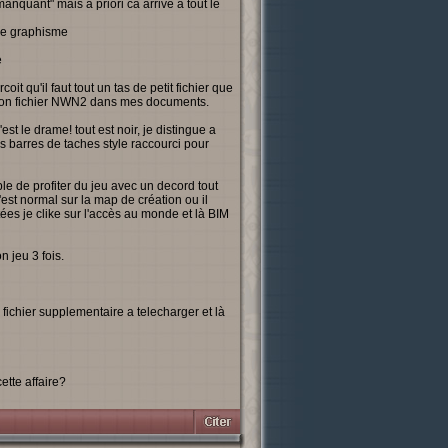
"manquant" mais a priori ca arrive a tout le
 de graphisme
e
it qu'il faut tout un tas de petit fichier que
 mon fichier NWN2 dans mes documents.
st le drame! tout est noir, je distingue a
es barres de taches style raccourci pour
e de profiter du jeu avec un decord tout
'est normal sur la map de création ou il
ées je clike sur l'accès au monde et là BIM
n jeu 3 fois.
fichier supplementaire a telecharger et là
tte affaire?