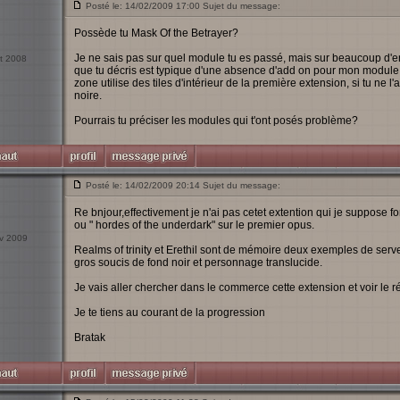
Posté le: 14/02/2009 17:00 Sujet du message:
Possède tu Mask Of the Betrayer?
Je ne sais pas sur quel module tu es passé, mais sur beaucoup d'en
ct 2008
que tu décris est typique d'une absence d'add on pour mon module (
zone utilise des tiles d'intérieur de la première extension, si tu ne l
noire.
Pourrais tu préciser les modules qui t'ont posés problème?
Posté le: 14/02/2009 20:14 Sujet du message:
Re bnjour,effectivement je n'ai pas cetet extention qui je suppose
ou " hordes of the underdark" sur le premier opus.
év 2009
Realms of trinity et Erethil sont de mémoire deux exemples de server
gros soucis de fond noir et personnage translucide.
Je vais aller chercher dans le commerce cette extension et voir le ré
Je te tiens au courant de la progression
Bratak