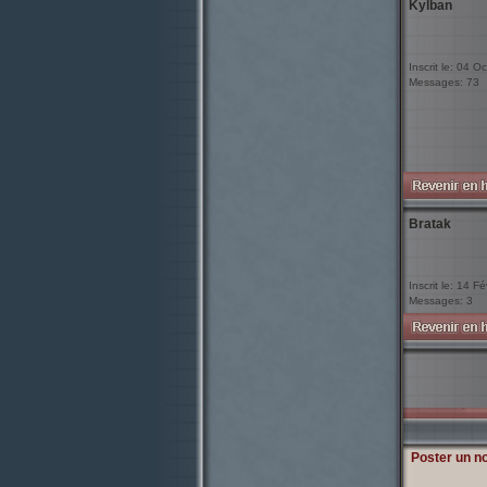
Kylban
Inscrit le: 04 O
Messages: 73
Bratak
Inscrit le: 14 F
Messages: 3
Poster un n