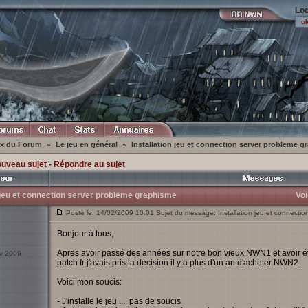
Log
ex du Forum
Le jeu en général
Installation jeu et connection server probleme 
»
»
ouveau sujet
-
Répondre au sujet
n jeu et connection server probleme graphisme
Voi
Posté le: 14/02/2009 10:01 Sujet du message: Installation jeu et connecti
Bonjour à tous,
Apres avoir passé des années sur notre bon vieux NWN1 et avoir 
év 2009
patch fr j'avais pris la decision il y a plus d'un an d'acheter NWN2 .
Voici mon soucis:
- J'installe le jeu .... pas de soucis