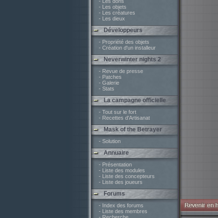
- Les dons
- Les objets
- Les créatures
- Les dieux
Développeurs
- Propriété des objets
- Création d'un installeur
Neverwinter nights 2
- Revue de presse
- Patches
- Galerie
- Stats
La campagne officielle
- Tout sur le fort
- Recettes d'Artisanat
Mask of the Betrayer
- Solution
Annuaire
- Présentation
- Liste des modules
- Liste des concepteurs
- Liste des joueurs
Forums
- Index des forums
- Liste des membres
- Recherche