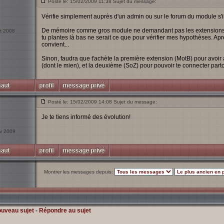
Posté le: 15/02/2009 11:38 Sujet du message:
Vérifie simplement auprès d'un admin ou sur le forum du module s'
De mémoire comme gros module ne demandant pas les extensions il 
ct 2008
tu plantes là bas ne serait ce que pour vérifier mes hypothèses. Apr
convient...
Sinon, faudra que t'achète la première extension (MotB) pour avoi
(dont le mien), et la deuxième (SoZ) pour pouvoir te connecter parto
Posté le: 15/02/2009 14:08 Sujet du message:
Je te tiens informé des évolution!
év 2009
Montrer les messages depuis:
ouveau sujet
-
Répondre au sujet