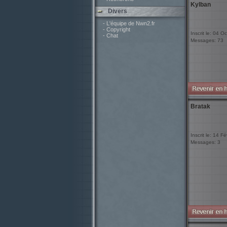
Kylban
Divers
- L'équipe de Nwn2.fr
- Copyright
Inscrit le: 04 O
- Chat
Messages: 73
Bratak
Inscrit le: 14 F
Messages: 3