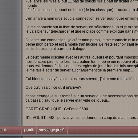
- Je lance les mise a jour .... pas de soucis mis à part un fichier dit 
monde
- Je fais un test en jouant en home ( le jeu classique) ... aucun prb
J'en arrive a mon gros soucis, connection server pour jouer en lign
Je me connecte sur la liste de server j'en sélectionne un et je m'aperco
je vais biensur telecharger et que je place comme expliqué dans
Je tente une connection , je créer mon perso, je me connecte et là c'e
peine mon perso et est à moitié translucide. Le reste est noir sauf l
sorts , boussole et barre de dialogue.
Je peux meme discuter avec les autres joueurs et pourtant impossibl
noir...encore pire , une fois ma création terminée je me retrouve et c
nous est demandé d'accepter les regles de jeu. Une fois fais accept
je me fais éjecter du server au chargement de la premiere map...
J'ai biensur essayé ca sur plusieurs servers, j'ai meme reinstallé mo
Quelqu'un sait il ce qu'il m'arrive?
chose etrange je suis tombé sur un server qui ne necessitait pas de 
ca passait..sauf que le server etait vide de joueur...
CARTE GRAPHIQUE : GeForce 9600
S'IL VOUS PLAIS , pouvez vous me donner un coup de main dans ce