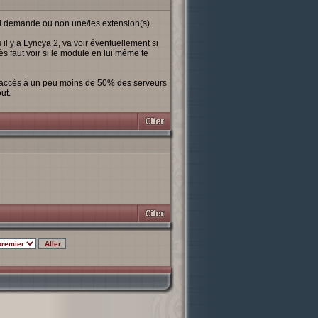
il demande ou non une/les extension(s).
y a Lyncya 2, va voir éventuellement si
ès faut voir si le module en lui même te
r accès à un peu moins de 50% des serveurs
ut.