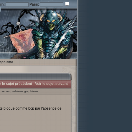
in:
Pass:
graphisme
r le sujet précédent -
Voir le sujet suivant
on server probleme graphisme
été bloqué comme bcp par l'absence de