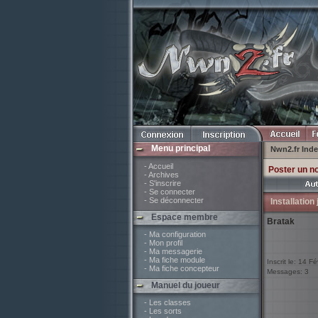
Menu principal
Nwn2.fr Ind
- Accueil
Poster un n
- Archives
- S'inscrire
- Se connecter
- Se déconnecter
Installatio
Espace membre
Bratak
- Ma configuration
- Mon profil
- Ma messagerie
- Ma fiche module
Inscrit le: 14 F
- Ma fiche concepteur
Messages: 3
Manuel du joueur
- Les classes
- Les sorts