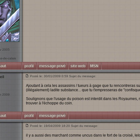
év 2005
as-de-calais
Posté le: 30/01/2009 0:59 Sujet du message:
eil
Ajoutant à cela les assassins / tueurs à gage que tu rencontreras sur
(illégalement) ladite substance... que tu t'empresseras de "confisque
an 2009
Soulignons que l'usage du poison est interdit dans les Royaumes, r
trouver à l'échoppe du coin.
Posté le: 19/04/2009 18:20 Sujet du message:
il y a aussi des marchant comme uncus dans le fort de la croisé, leldo
_________________