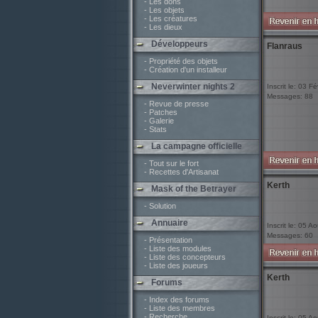
- Les dons
- Les objets
- Les créatures
- Les dieux
Développeurs
Flanraus
- Propriété des objets
- Création d'un installeur
Neverwinter nights 2
Inscrit le: 03 F
Messages: 88
- Revue de presse
- Patches
- Galerie
- Stats
La campagne officielle
- Tout sur le fort
- Recettes d'Artisanat
Kerth
Mask of the Betrayer
- Solution
Annuaire
Inscrit le: 05 A
Messages: 60
- Présentation
- Liste des modules
- Liste des concepteurs
- Liste des joueurs
Kerth
Forums
- Index des forums
- Liste des membres
- Recherche
Inscrit le: 05 A