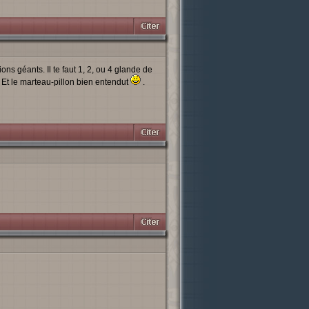
ons géants. Il te faut 1, 2, ou 4 glande de
. Et le marteau-pillon bien entendut
.