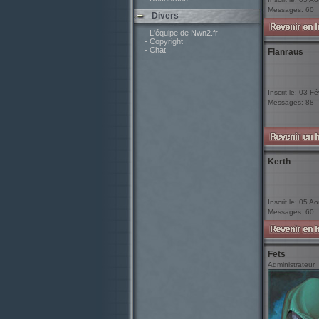
Messages: 60
Divers
- L'équipe de Nwn2.fr
- Copyright
- Chat
Flanraus
Inscrit le: 03 F
Messages: 88
Kerth
Inscrit le: 05 A
Messages: 60
Fets
Administrateur