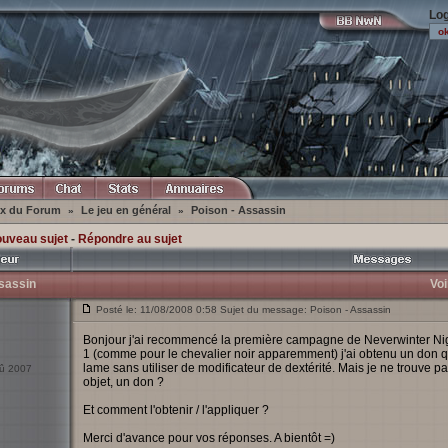
Log
ex du Forum
Le jeu en général
Poison - Assassin
»
»
ouveau sujet
-
Répondre au sujet
sassin
Voi
Posté le: 11/08/2008 0:58 Sujet du message: Poison - Assassin
Bonjour j'ai recommencé la première campagne de Neverwinter Nigh
1 (comme pour le chevalier noir apparemment) j'ai obtenu un don 
lame sans utiliser de modificateur de dextérité. Mais je ne trouve pas
oû 2007
objet, un don ?
Et comment l'obtenir / l'appliquer ?
Merci d'avance pour vos réponses. A bientôt =)