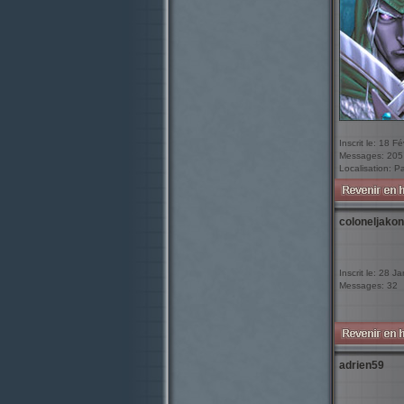
Inscrit le: 18 F
Messages: 205
Localisation: P
coloneljakon
Inscrit le: 28 J
Messages: 32
adrien59