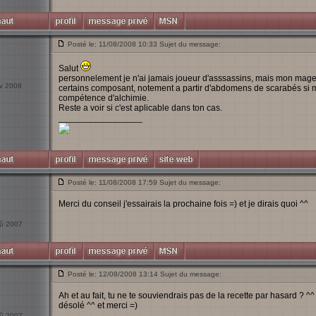
Posté le: 11/08/2008 10:33 Sujet du message:
Salut
personnelement je n'ai jamais joueur d'asssassins, mais mon mage 
év 2008
certains composant, notement a partir d'abdomens de scarabés si mes
compétence d'alchimie.
Reste a voir si c'est aplicable dans ton cas.
_________________
Posté le: 11/08/2008 17:59 Sujet du message:
Merci du conseil j'essairais la prochaine fois =) et je dirais quoi ^^
oû 2007
Posté le: 12/08/2008 13:14 Sujet du message:
Ah et au fait, tu ne te souviendrais pas de la recette par hasard ? ^^
désolé ^^ et merci =)
oû 2007