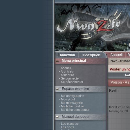
Menu principal
Nwn2.fr Ind
- Accueil
Poster un n
- Archives
- S'inscrire
- Se connecter
- Se déconnecter
Poison - As
Espace membre
Kerth
- Ma configuration
- Mon profil
- Ma messagerie
- Ma fiche module
Inscrit le: 05 A
- Ma fiche concepteur
Messages: 60
Manuel du joueur
- Les classes
- Les sorts