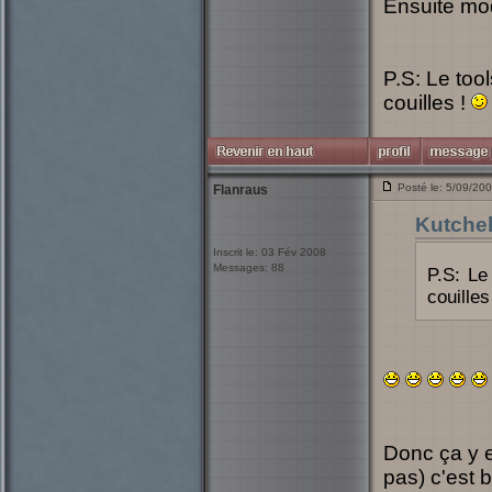
Ensuite mod
P.S: Le too
couilles !
Posté le: 5/09/20
Flanraus
Kutche
Inscrit le: 03 Fév 2008
Messages: 88
P.S: Le
couilles
Donc ça y e
pas) c'est b