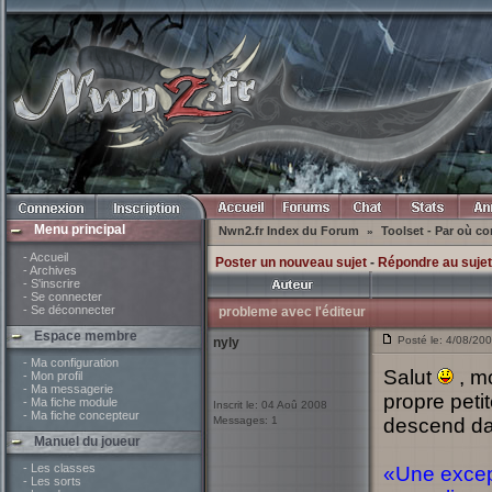
Menu principal
Nwn2.fr Index du Forum
Toolset - Par où 
»
- Accueil
Poster un nouveau sujet
-
Répondre au sujet
- Archives
- S'inscrire
- Se connecter
- Se déconnecter
probleme avec l'éditeur
Espace membre
Posté le: 4/08/20
nyly
- Ma configuration
Salut
, mo
- Mon profil
- Ma messagerie
propre peti
- Ma fiche module
Inscrit le: 04 Aoû 2008
- Ma fiche concepteur
Messages: 1
descend dan
Manuel du joueur
- Les classes
«Une except
- Les sorts