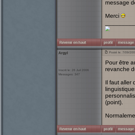
message de 
Merci
_________
Posté le: 7/09/20
Argyl
Pour être a
revanche du
Inscrit le: 26 Juil 2006
Messages: 347
Il faut all
linguistiqu
personnalise
(point).
Normalement