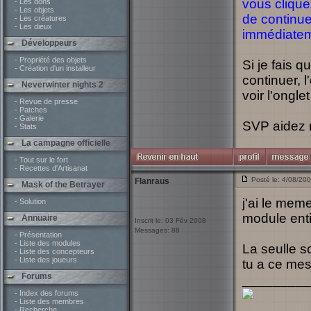
vous cliquez
- Les dons
- Les objets
de continuer
- Les créatures
- Les dieux
immédiatem
Développeurs
- Propriété des objets
Si je fais q
- Création d'un installeur
continuer, l
Neverwinter nights 2
voir l'onglet
- Revue de presse
- Patches
- Galerie
SVP aidez
- Stats
La campagne officielle
- Tout sur le fort
- Recettes d'Artisanat
Posté le: 4/08/20
Flanraus
Mask of the Betrayer
j'ai le mem
- Solution
module ent
Annuaire
Inscrit le: 03 Fév 2008
Messages: 88
- Présentation
- Liste des modules
La seulle s
- Liste des concepteurs
- Liste des joueurs
tu a ce mes
Forums
_________
- Index des forums
- Liste des membres
- Recherche