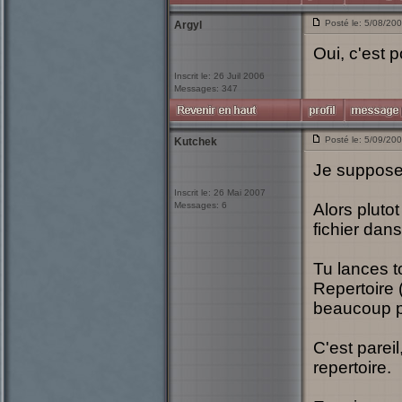
Posté le: 5/08/20
Argyl
Oui, c'est p
Inscrit le: 26 Juil 2006
Messages: 347
Posté le: 5/09/20
Kutchek
Je suppose 
Inscrit le: 26 Mai 2007
Messages: 6
Alors pluto
fichier dan
Tu lances t
Repertoire 
beaucoup p
C'est parei
repertoire.