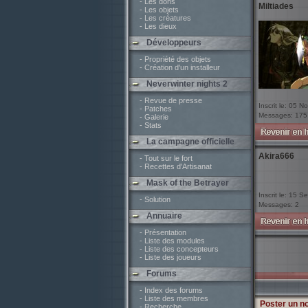
- Les dons
Miltiades
- Les objets
- Les créatures
- Les dieux
Développeurs
- Propriété des objets
- Création d'un installeur
Neverwinter nights 2
- Revue de presse
Inscrit le: 05 N
- Patches
Messages: 175
- Galerie
- Stats
La campagne officielle
Akira666
- Tout sur le fort
- Recettes d'Artisanat
Mask of the Betrayer
Inscrit le: 15 
- Solution
Messages: 2
Annuaire
- Présentation
- Liste des modules
- Liste des concepteurs
- Liste des joueurs
Forums
- Index des forums
- Liste des membres
Poster un n
- Recherche