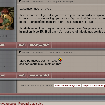
Posté le: 16/09/2007 14:57 Sujet du message:
La solution que j'emploie.
Tu crées un script gérant le gain des xp pour une répartition équitab
base, si tu as un joueur, il gagne autant d'xp que la différence de so
joueurs sur le même monstre, alors les xp sont divisés par 2.
Tu attribues un fp à chaque monstre que tu crées. Moi je fais cela. Si
lui met un fp de 15. Et s'il s'agit d'un boss je lui rajoute qqs points
ov 2006
Posté le: 17/09/2007 20:11 Sujet du message:
Merci beaucoup pour ton aide
ses beaucoup mieu maintenant^^
Sep 2007
Montrer les messages depuis:
ouveau sujet
-
Répondre au sujet