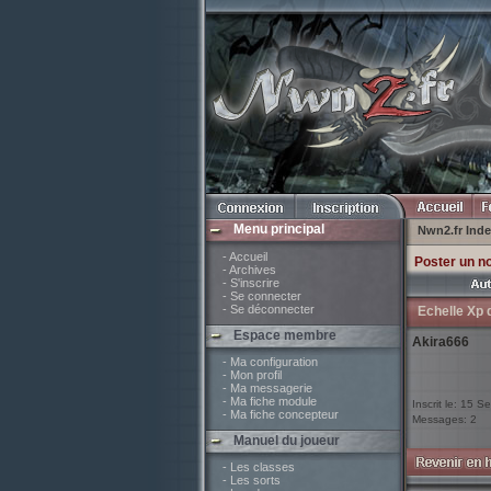
Menu principal
Nwn2.fr Ind
- Accueil
Poster un n
- Archives
- S'inscrire
- Se connecter
- Se déconnecter
Echelle Xp 
Espace membre
Akira666
- Ma configuration
- Mon profil
- Ma messagerie
- Ma fiche module
Inscrit le: 15 
- Ma fiche concepteur
Messages: 2
Manuel du joueur
- Les classes
- Les sorts