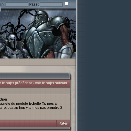
in:
Pass:
r le sujet précédent -
Voir le sujet suivant
ction
roprieté du module Echelle Xp mes a
ire, pas xp trop vite mes pas prendre 2