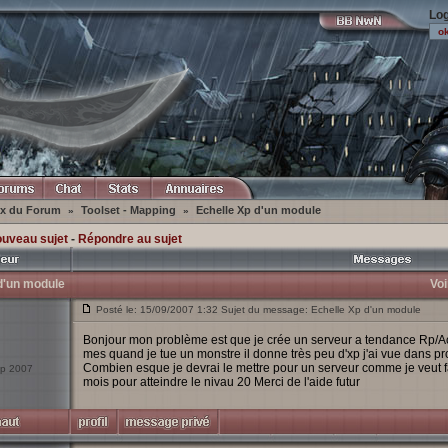
Log
ex du Forum
Toolset - Mapping
Echelle Xp d'un module
»
»
ouveau sujet
-
Répondre au sujet
d'un module
Voi
Posté le: 15/09/2007 1:32 Sujet du message: Echelle Xp d'un module
Bonjour mon problème est que je crée un serveur a tendance Rp/A
mes quand je tue un monstre il donne très peu d'xp j'ai vue dans p
Combien esque je devrai le mettre pour un serveur comme je veut fa
Sep 2007
mois pour atteindre le nivau 20 Merci de l'aide futur