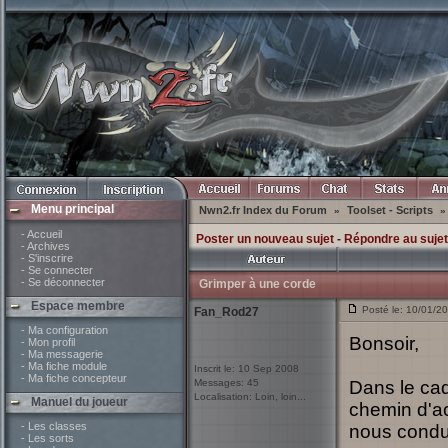
Menu principal
Nwn2.fr Index du Forum
Toolset - Scripts
»
»
- Accueil
Poster un nouveau sujet
-
Répondre au sujet
- Archives
- S'inscrire
- Se connecter
- Se déconnecter
Grimper à une corde
Espace membre
Posté le: 10/01/2
Fan_Rod27
- Ma configuration
Bonsoir,
- Mon profil
- Ma messagerie
- Ma fiche module
Inscrit le: 10 Sep 2008
- Ma fiche concepteur
Messages: 45
Dans le cad
Localisation: Loin, loin...
Manuel du joueur
chemin d'ac
- Les classes
nous condui
- Les sorts