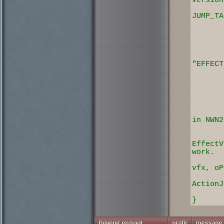
version
Send
JUMP_TA
re
string
"EFFECT
locat
Assign
if (s
Assig
} e
// Th
in NWN2
// If
eff
EffectV
work.
Apply
vfx, oP
Delay
ActionJ
}