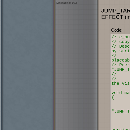
Messages: 103
JUMP_TARGET
EFFECT (int)
Code:
// e_ou
// copy
// Desc
by stri
// Pl
placeab
// Prer
"JUMP_T
// whi
// If
the vis
void ma
{
objec
strin
"JUMP_T
objec
if (!
// d