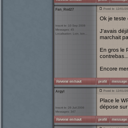
Posté le: 12/01/2
Fan_Rod27
Ok je teste 
Inscrit le: 10 Sep 2008
Messages: 45
J'avais déj
Localisation: Loin, loin...
marchait pa
En gros le P
contrebas...
Encore mer
Posté le: 12/01/2
Argyl
Place le WP 
dépose sur 
Inscrit le: 26 Juil 2006
Messages: 347