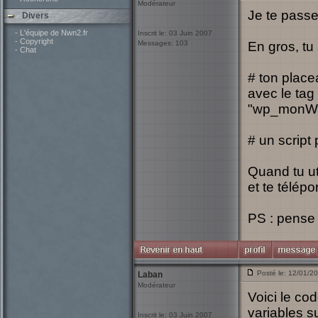
Modérateur
Je te passe
Divers
- L'équipe de Nwn2.fr
Inscrit le: 03 Juin 2007
- Copyright
Messages: 103
En gros, tu
- Chat
# ton place
avec le tag 
"wp_monWa
# un script
Quand tu uti
et te télépo
PS : pense 
Posté le: 12/01/2
Laban
Modérateur
Voici le co
variables s
Inscrit le: 03 Juin 2007