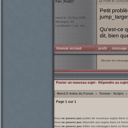
Posté le: 12/01/2
Fan_Rod27
Petit problè
jump_target
Inscrit le: 10 Sep 2008
Messages: 45
Localisation: Loin, loin...
Qu'est-ce q
dit, bien qu
Montrer les messag
Poster un nouveau sujet
-
Répondre au sujet
Nwn2.fr Index du Forum
Toolset - Scripts
»
»
Page
1
sur
1
Vous
ne pouvez pas
poster de nouveaux sujets dans c
Vous
ne pouvez pas
répondre aux sujets dans ce foru
Vous
ne pouvez pas
éditer vos messages dans ce foru