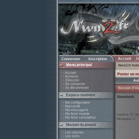
Menu principal
Nwn2.fr Ind
- Accueil
Poster un n
- Archives
- S'inscrire
- Se connecter
- Se déconnecter
Besoin d'Ai
Espace membre
Vameleah
- Ma configuration
- Mon profil
- Ma messagerie
- Ma fiche module
Inscrit le: 07 J
- Ma fiche concepteur
Messages: 1
Manuel du joueur
- Les classes
- Les sorts