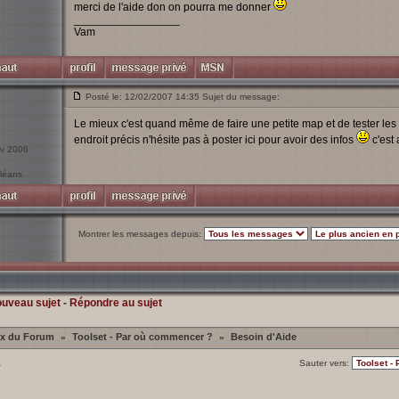
merci de l'aide don on pourra me donner
_________________
Vam
Posté le: 12/02/2007 14:35 Sujet du message:
Le mieux c'est quand même de faire une petite map et de tester les 
endroit précis n'hésite pas à poster ici pour avoir des infos
c'est 
ov 2006
rléans
Montrer les messages depuis:
ouveau sujet
-
Répondre au sujet
ex du Forum
Toolset - Par où commencer ?
Besoin d'Aide
»
»
1
Sauter vers: