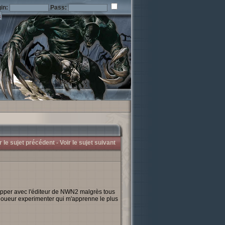
in:
Pass:
r le sujet précédent -
Voir le sujet suivant
apper avec l'éditeur de NWN2 malgrès tous
un joueur experimenter qui m'apprenne le plus