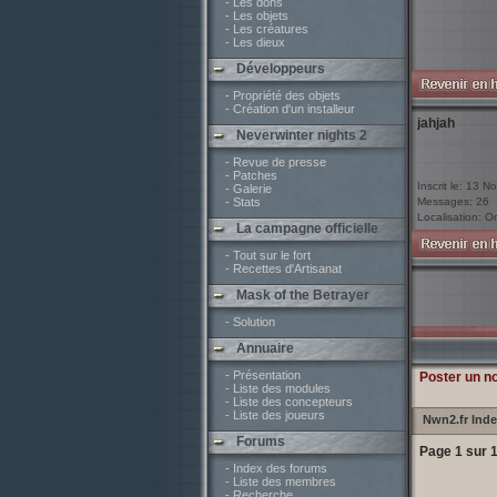
- Les dons
- Les objets
- Les créatures
- Les dieux
Développeurs
- Propriété des objets
- Création d'un installeur
jahjah
Neverwinter nights 2
- Revue de presse
- Patches
Inscrit le: 13 N
- Galerie
- Stats
Messages: 26
Localisation: O
La campagne officielle
- Tout sur le fort
- Recettes d'Artisanat
Mask of the Betrayer
- Solution
Annuaire
- Présentation
Poster un n
- Liste des modules
- Liste des concepteurs
- Liste des joueurs
Nwn2.fr Ind
Forums
Page
1
sur
- Index des forums
- Liste des membres
- Recherche