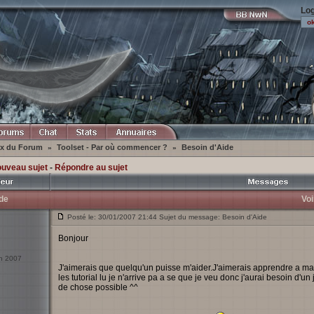
Log
ex du Forum
Toolset - Par où commencer ?
Besoin d'Aide
»
»
ouveau sujet
-
Répondre au sujet
de
Voi
Posté le: 30/01/2007 21:44 Sujet du message: Besoin d'Aide
Bonjour
an 2007
J'aimerais que quelqu'un puisse m'aider.J'aimerais apprendre a m
les tutorial lu je n'arrive pa a se que je veu donc j'aurai besoin d'
de chose possible ^^