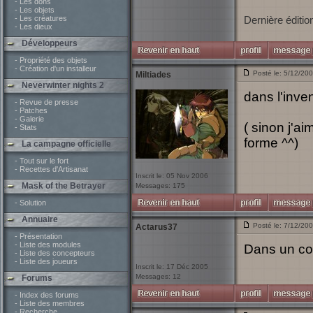
- Les dons
- Les objets
- Les créatures
Dernière éditio
- Les dieux
Développeurs
- Propriété des objets
- Création d'un installeur
Posté le: 5/12/20
Miltiades
Neverwinter nights 2
dans l'inve
- Revue de presse
- Patches
- Galerie
( sinon j'a
- Stats
forme ^^)
La campagne officielle
- Tout sur le fort
- Recettes d'Artisanat
Inscrit le: 05 Nov 2006
Mask of the Betrayer
Messages: 175
- Solution
Annuaire
Posté le: 7/12/20
Actarus37
- Présentation
- Liste des modules
Dans un co
- Liste des concepteurs
- Liste des joueurs
Inscrit le: 17 Déc 2005
Messages: 12
Forums
- Index des forums
- Liste des membres
- Recherche