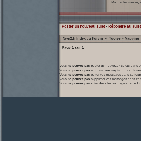
Montrer les messag
Poster un nouveau sujet
-
Répondre au sujet
Nwn2.fr Index du Forum
Toolset - Mapping
»
Page
1
sur
1
Vous
ne pouvez pas
poster de nouveaux sujets dans c
Vous
ne pouvez pas
répondre aux sujets dans ce foru
Vous
ne pouvez pas
éditer vos messages dans ce foru
Vous
ne pouvez pas
supprimer vos messages dans ce 
Vous
ne pouvez pas
voter dans les sondages de ce fo