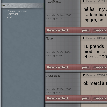
Posté le: 9/12/20
_addMasta
Divers
hélàs il n'y
- L'équipe de Nwn2.fr
La fonction 
- Copyright
Inscrit le: 04 Nov 2006
- Chat
Messages: 53
trigger, soi
Posté le: 10/12/2
Tatav
Tu prends l
modifies le
Inscrit le: 04 Oct 2006
Messages: 79
et voila 20
Posté le: 27/12/2
Actarus37
ok merci à
Inscrit le: 17 Déc 2005
Messages: 12