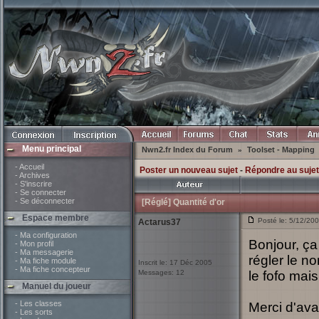
Menu principal
Nwn2.fr Index du Forum
Toolset - Mapping
»
- Accueil
Poster un nouveau sujet
-
Répondre au sujet
- Archives
- S'inscrire
- Se connecter
- Se déconnecter
[Réglé] Quantité d'or
Espace membre
Posté le: 5/12/200
Actarus37
- Ma configuration
Bonjour, ça
- Mon profil
- Ma messagerie
régler le n
- Ma fiche module
Inscrit le: 17 Déc 2005
- Ma fiche concepteur
Messages: 12
le fofo ma
Manuel du joueur
- Les classes
Merci d'av
- Les sorts