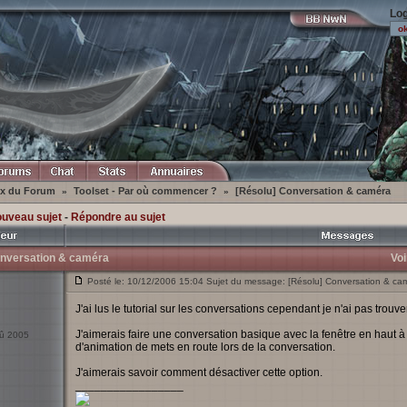
Log
ex du Forum
Toolset - Par où commencer ?
[Résolu] Conversation & caméra
»
»
ouveau sujet
-
Répondre au sujet
onversation & caméra
Voi
Posté le: 10/12/2006 15:04 Sujet du message: [Résolu] Conversation & ca
J'ai lus le tutorial sur les conversations cependant je n'ai pas trouv
J'aimerais faire une conversation basique avec la fenêtre en haut 
oû 2005
d'animation de mets en route lors de la conversation.
J'aimerais savoir comment désactiver cette option.
_________________