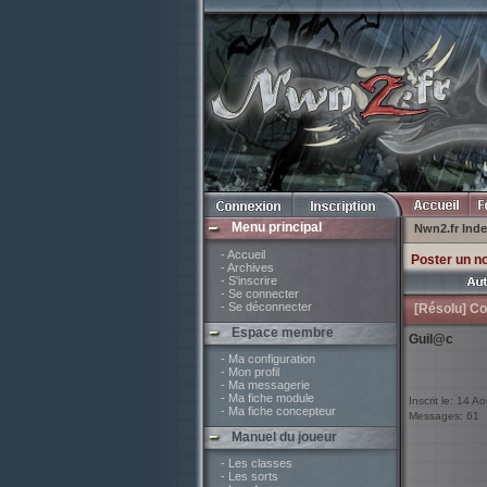
Menu principal
Nwn2.fr Ind
- Accueil
Poster un n
- Archives
- S'inscrire
- Se connecter
- Se déconnecter
[Résolu] C
Espace membre
Guil@c
- Ma configuration
- Mon profil
- Ma messagerie
- Ma fiche module
Inscrit le: 14 A
- Ma fiche concepteur
Messages: 61
Manuel du joueur
- Les classes
- Les sorts