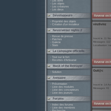
- Les dons
- Les objets
- Les créatures
- Les dieux
Développeurs
- Propriété des objets
vinz6vinz
- Création d'un installeur
Neverwinter nights 2
- Revue de presse
Inscrit le: 11 N
- Patches
Messages: 112
- Galerie
- Stats
Localisation: n
La campagne officielle
- Tout sur le fort
- Recettes d'Artisanat
Mask of the Betrayer
Guil@c
- Solution
Annuaire
- Présentation
Inscrit le: 14 A
- Liste des modules
Messages: 61
- Liste des concepteurs
- Liste des joueurs
Forums
- Index des forums
- Liste des membres
- Recherche