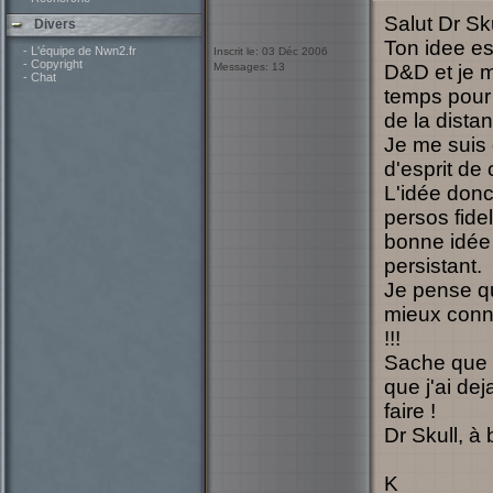
Salut Dr Sku
Divers
Ton idee es
- L'équipe de Nwn2.fr
Inscrit le: 03 Déc 2006
- Copyright
Messages: 13
D&D et je m
- Chat
temps pour 
de la dista
Je me suis 
d'esprit de 
L'idée don
persos fide
bonne idée 
persistant.
Je pense qu
mieux conna
!!!
Sache que p
que j'ai de
faire !
Dr Skull, à
K