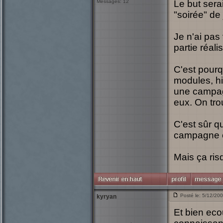
Messages: 12
Le but sera
"soirée" de 
Je n'ai pas
partie réal
C'est pourq
modules, hi
une campag
eux. On tro
C'est sûr q
campagne co
Mais ça ri
Posté le: 5/12/20
kyryan
Et bien eco