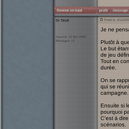
Posté le: 4/12/20
Dr Skull
Je ne pensa
Inscrit le: 13 Nov 2006
Messages: 12
Plutôt à qu
Le but étan
de jeu défin
Tout en co
durée.
On se rappr
qui se réun
campagne.
Ensuite si 
pourquoi p
C'est à dir
scénarios.