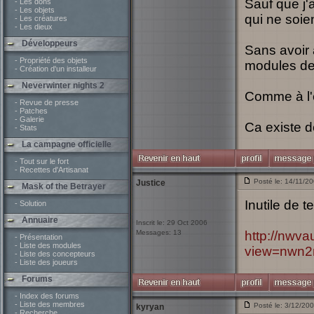
Sauf que j'
- Les dons
- Les objets
qui ne soie
- Les créatures
- Les dieux
Développeurs
Sans avoir 
- Propriété des objets
modules de 
- Création d'un installeur
Neverwinter nights 2
Comme à l'
- Revue de presse
- Patches
- Galerie
Ca existe 
- Stats
La campagne officielle
- Tout sur le fort
- Recettes d'Artisanat
Posté le: 14/11/2
Justice
Mask of the Betrayer
Inutile de t
- Solution
Annuaire
Inscrit le: 29 Oct 2006
Messages: 13
http://nwva
- Présentation
- Liste des modules
view=nwn2
- Liste des concepteurs
- Liste des joueurs
Forums
- Index des forums
- Liste des membres
Posté le: 3/12/20
kyryan
- Recherche