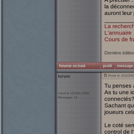
la déconnec
auront leur
_________
La recherc
L'annuaire
Cours de fr
Dernière éditio
Posté le: 4/12/20
kyryan
Tu penses 
As tu une i
Inscrit le: 03 Déc 2006
Messages: 13
connectés
Sachant qu'
joueurs cela
Le coté sem
control de 