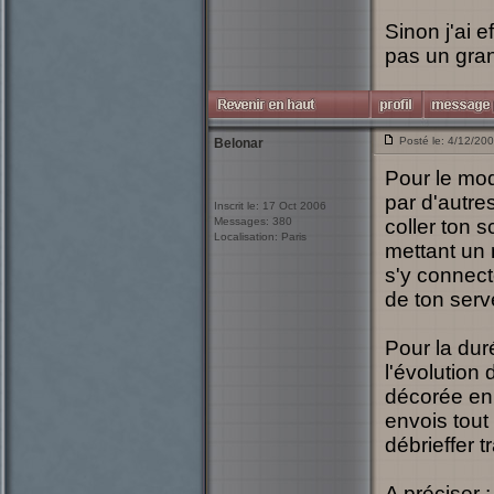
Sinon j'ai 
pas un gran
Posté le: 4/12/20
Belonar
Pour le mod
par d'autres
Inscrit le: 17 Oct 2006
Messages: 380
coller ton 
Localisation: Paris
mettant un 
s'y connect
de ton ser
Pour la dur
l'évolution
décorée en 
envois tout
débrieffer 
A préciser 