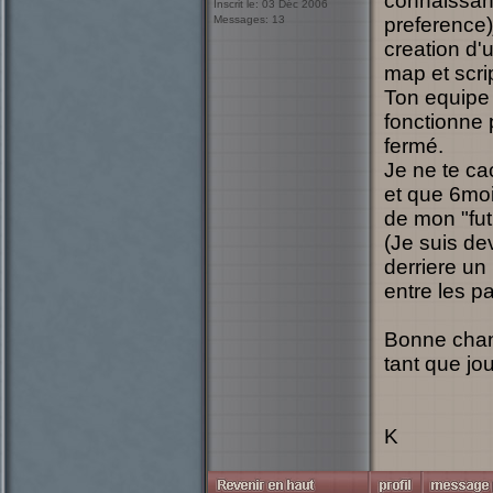
connaissan
Inscrit le: 03 Déc 2006
Messages: 13
preference)
creation d'
map et scri
Ton equipe d
fonctionne 
fermé.
Je ne te c
et que 6moi
de mon "fut
(Je suis de
derriere un
entre les p
Bonne chanc
tant que jo
K