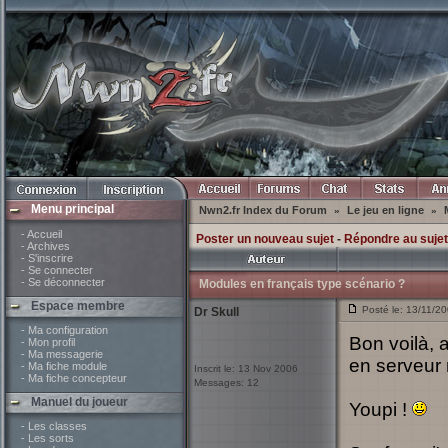
Menu principal
Nwn2.fr Index du Forum
Le jeu en ligne
»
»
- Accueil
Poster un nouveau sujet
-
Répondre au sujet
- Archives
- S'inscrire
- Se connecter
- Se déconnecter
Modules en français type scénario ?
Espace membre
Posté le: 13/11/2
Dr Skull
- Ma configuration
Bon voilà, 
- Mon profil
- Ma messagerie
en serveur 
- Ma fiche module
Inscrit le: 13 Nov 2006
- Ma fiche concepteur
Messages: 12
Manuel du joueur
Youpi !
- Les classes
- Les sorts