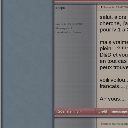
Posté le: 29/07/2
kolipu
salut, alors
cherche, j'a
Inscrit le: 29 Juil 2008
Messages: 1
pour lv 1 a 3
Localisation: france
mais vraimen
plein....? !
D&D et vous
en tout cas 
peux trouve
voili voilo
francais.... 
A+ vous....
Montrer les messag