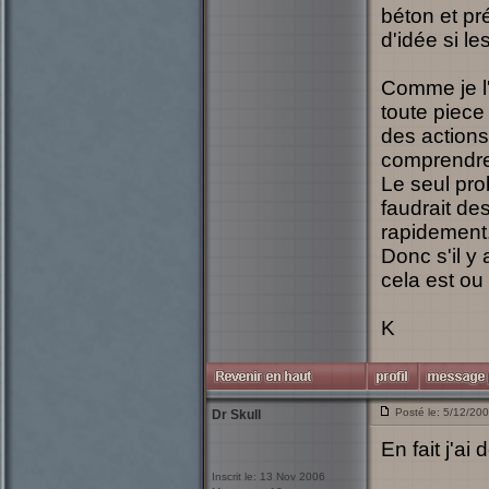
béton et pr
d'idée si l
Comme je l'
toute piece 
des actions
comprendr
Le seul prob
faudrait de
rapidement.
Donc s'il y
cela est ou
K
Posté le: 5/12/20
Dr Skull
En fait j'a
Inscrit le: 13 Nov 2006