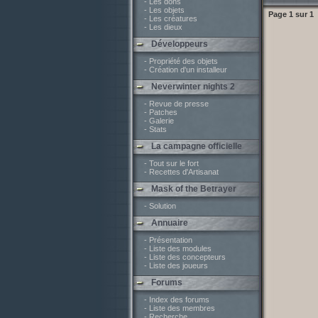
- Les dons
- Les objets
Page
1
sur
1
- Les créatures
- Les dieux
Développeurs
- Propriété des objets
- Création d'un installeur
Neverwinter nights 2
- Revue de presse
- Patches
- Galerie
- Stats
La campagne officielle
- Tout sur le fort
- Recettes d'Artisanat
Mask of the Betrayer
- Solution
Annuaire
- Présentation
- Liste des modules
- Liste des concepteurs
- Liste des joueurs
Forums
- Index des forums
- Liste des membres
- Recherche