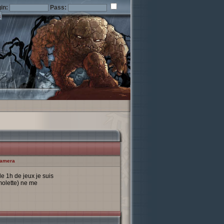
in:
Pass:
camera
e 1h de jeux je suis
molette) ne me