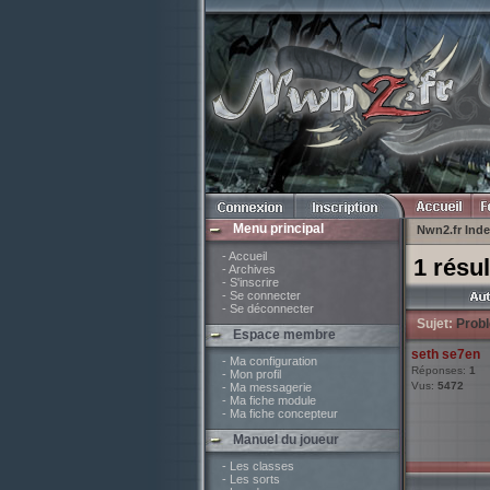
Menu principal
Nwn2.fr Ind
- Accueil
1 résul
- Archives
- S'inscrire
- Se connecter
- Se déconnecter
Sujet:
Prob
Espace membre
seth se7en
- Ma configuration
Réponses:
1
- Mon profil
Vus:
5472
- Ma messagerie
- Ma fiche module
- Ma fiche concepteur
Manuel du joueur
- Les classes
- Les sorts