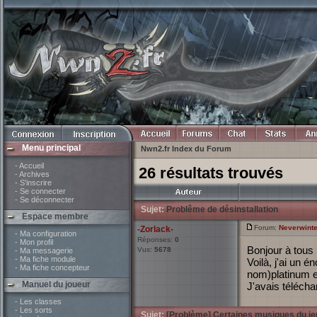
Menu principal
Nwn2.fr Index du Forum
- Accueil
26 résultats trouvés
- Archives
- S'inscrire
- Se connecter
- Se déconnecter
Sujet:
Problême de désinstallation
Espace membre
Forum:
Neverwinte
-Zorlack-
- Ma configuration
Réponses:
0
- Mon profil
Bonjour à tous
Vus:
5678
- Ma messagerie
- Ma fiche module
Voilà, j'ai un 
- Ma fiche concepteur
nom)platinum ed
Manuel du joueur
J'avais télécha
- Les classes
- Les sorts
Sujet:
[Problème] Certaines musiques du jeu