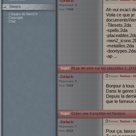
-Zorlack-
Réponses:
3
Divers
Ah oui exact di
Vus:
7408
- L'équipe de Nwn2.fr
Voila ce que j
- Copyright
documents\Neve
- Chat
-Tilesets.2da
-spells.2da
-placeables.2d
-nwn2_icons.
-metatiles.2da
-doortypes.2da
-ap ...
Sujet:
PLus de skin sur les plaçables {...(X2)
Forum:
Toolset - D
-Zorlack-
Réponses:
3
Bonjour à tous
Vus:
7408
Dans le genre i
Depuis la derni
que le fameux c
Sujet:
Créer une transition en hauteur
Forum:
Toolset - D
-Zorlack-
Réponses:
7
Pour ça, laisse 
Vus:
9222