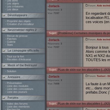
- Les dons
- Les objets
Forum:
Aide techn
-Zorlack-
- Les créatures
- Les dieux
Réponses:
3
En regardant da
Vus:
7157
Développeurs
localisation R1.
- Propriété des objets
ces voices (en l
- Création d'un installeur
Neverwinter nights 2
Sujet:
[Problème] Certaines musiques du jeu
- Revue de presse
- Patches
Forum:
Aide techn
-Zorlack-
- Galerie
Réponses:
3
- Stats
Bonjour à tous
Vus:
7157
La campagne officielle
Alors comme le 
NX1 et NX2 du j
- Tout sur le fort
TOUTES les mus
- Recettes d'Artisanat
Mask of the Betrayer
Sujet:
PLus de skin sur les plaçables {...(X2)
- Solution
Forum:
Toolset - D
-Zorlack-
Annuaire
Réponses:
3
- Présentation
La faute à un Mo
Vus:
7408
- Liste des modules
etc... dans mon
- Liste des concepteurs
préfabs.Donc j'a
- Liste des joueurs
Forums
Sujet:
PLus de skin sur les plaçables {...(X2)
- Index des forums
- Liste des membres
- Recherche
Forum:
Toolset - D