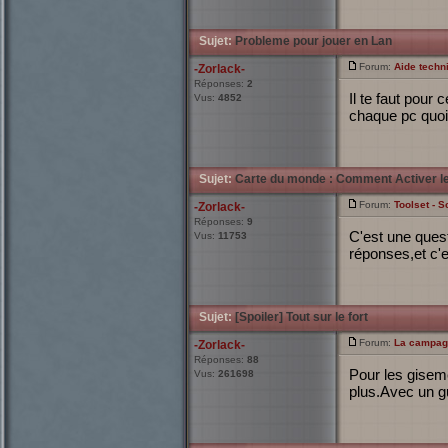
Sujet:
Probleme pour jouer en Lan
Forum:
Aide techn
-Zorlack-
Réponses:
2
Il te faut pour
Vus:
4852
chaque pc quoi
Sujet:
Carte du monde : Comment Activer le 
Forum:
Toolset - S
-Zorlack-
Réponses:
9
C'est une quest
Vus:
11753
réponses,et c'e
Sujet:
[Spoiler] Tout sur le fort
Forum:
La campagn
-Zorlack-
Réponses:
88
Pour les giseme
Vus:
261698
plus.Avec un gu