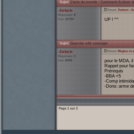
Sujet:
Carte du monde : Comment Activer le 
Forum:
Toolset - S
-Zorlack-
Réponses:
9
UP ! ^^
Vus:
11753
Sujet:
Guerrier elfe sauvage
Forum:
Règles et o
-Zorlack-
Réponses:
2
pour le MDA, il
Vus:
6935
Rappel pour fa
Prérequis
-BBA +5
-Comp intimida
-Dons: arme de 
Page
1
sur
2