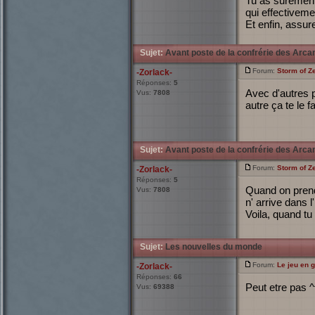
Tu as surement
qui effectiveme
Et enfin, assure
Sujet:
Avant poste de la confrérie des Arca
Forum:
Storm of Ze
-Zorlack-
Réponses:
5
Avec d'autres p
Vus:
7808
autre ça te le fa
Sujet:
Avant poste de la confrérie des Arca
Forum:
Storm of Ze
-Zorlack-
Réponses:
5
Quand on prend 
Vus:
7808
n' arrive dans 
Voila, quand tu
Sujet:
Les nouvelles du monde
Forum:
Le jeu en 
-Zorlack-
Réponses:
66
Peut etre pas ^
Vus:
69388