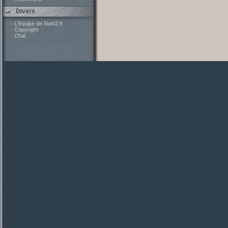
Divers
- L'équipe de Nwn2.fr
- Copyright
- Chat