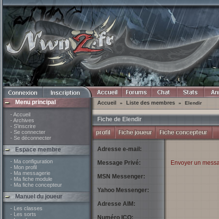
Menu principal
Accueil
Liste des membres
»
»
Elendir
- Accueil
Fiche de Elendir
- Archives
- S'inscrire
- Se connecter
- Se déconnecter
Adresse e-mail:
Espace membre
- Ma configuration
Message Privé:
Envoyer un messa
- Mon profil
- Ma messagerie
MSN Messenger:
- Ma fiche module
- Ma fiche concepteur
Yahoo Messenger:
Manuel du joueur
Adresse AIM:
- Les classes
- Les sorts
Numéro ICQ: