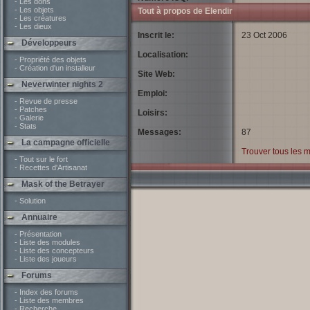
- Les dons
- Les objets
Tout à propos de Elendir
- Les créatures
- Les dieux
Inscrit le:
23 Oct 2006
Développeurs
Localisation:
- Propriété des objets
- Création d'un installeur
Site Web:
Neverwinter nights 2
Emploi:
- Revue de presse
- Patches
Loisirs:
- Galerie
- Stats
Messages:
87
La campagne officielle
Trouver tous les 
- Tout sur le fort
- Recettes d'Artisanat
Mask of the Betrayer
- Solution
Annuaire
- Présentation
- Liste des modules
- Liste des concepteurs
- Liste des joueurs
Forums
- Index des forums
- Liste des membres
- Recherche