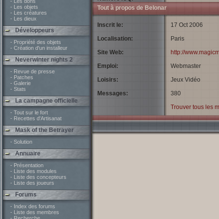
- Les dons
- Les objets
Tout à propos de Belonar
- Les créatures
- Les dieux
Inscrit le:
17 Oct 2006
Développeurs
Localisation:
Paris
- Propriété des objets
- Création d'un installeur
Site Web:
http://www.magi
Neverwinter nights 2
Emploi:
Webmaster
- Revue de presse
- Patches
Loisirs:
Jeux Vidéo
- Galerie
- Stats
Messages:
380
La campagne officielle
Trouver tous les 
- Tout sur le fort
- Recettes d'Artisanat
Mask of the Betrayer
- Solution
Annuaire
- Présentation
- Liste des modules
- Liste des concepteurs
- Liste des joueurs
Forums
- Index des forums
- Liste des membres
- Recherche