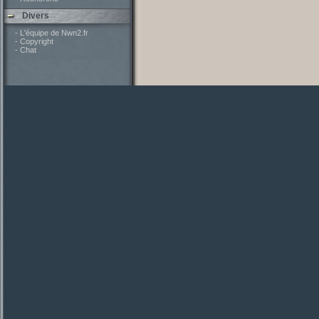
Divers
- L'équipe de Nwn2.fr
- Copyright
- Chat