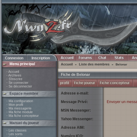
Menu principal
Accueil
Liste des membres
»
»
Belonar
- Accueil
Fiche de Belonar
- Archives
- S'inscrire
- Se connecter
- Se déconnecter
Adresse e-mail:
Espace membre
- Ma configuration
Message Privé:
Envoyer un messa
- Mon profil
- Ma messagerie
MSN Messenger:
- Ma fiche module
- Ma fiche concepteur
Yahoo Messenger:
Manuel du joueur
Adresse AIM:
- Les classes
- Les sorts
Numéro ICQ: