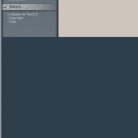
Divers
- L'équipe de Nwn2.fr
- Copyright
- Chat