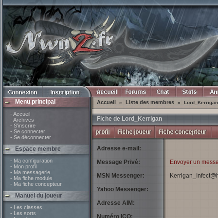
Menu principal
Accueil
Liste des membres
»
»
Lord_Kerrigan
- Accueil
Fiche de Lord_Kerrigan
- Archives
- S'inscrire
- Se connecter
- Se déconnecter
Adresse e-mail:
Espace membre
- Ma configuration
Message Privé:
Envoyer un messa
- Mon profil
- Ma messagerie
MSN Messenger:
Kerrigan_Infect@
- Ma fiche module
- Ma fiche concepteur
Yahoo Messenger:
Manuel du joueur
Adresse AIM:
- Les classes
- Les sorts
Numéro ICQ: