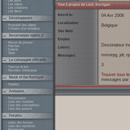
- Les dons
- Les objets
Tout à propos de Lord_Kerrigan
- Les créatures
- Les dieux
Inscrit le:
04 Avr 2006
Développeurs
Localisation:
Belgique
- Propriété des objets
- Création d'un installeur
Site Web:
Neverwinter nights 2
Emploi:
- Revue de presse
Dessinateur Ind
- Patches
Loisirs:
- Galerie
- Stats
mmorpg, jdr, rp
Messages:
La campagne officielle
3
- Tout sur le fort
- Recettes d'Artisanat
Trouver tous l
Mask of the Betrayer
messages par 
- Solution
Annuaire
- Présentation
- Liste des modules
- Liste des concepteurs
- Liste des joueurs
Forums
- Index des forums
- Liste des membres
- Recherche