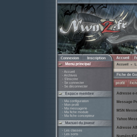
Menu principal
Accueil
L
»
- Accueil
Fiche de Go
- Archives
- S'inscrire
- Se connecter
- Se déconnecter
Adresse e-m
Espace membre
- Ma configuration
Message Pr
- Mon profil
- Ma messagerie
MSN Messe
- Ma fiche module
- Ma fiche concepteur
Yahoo Mess
Manuel du joueur
Adresse AI
- Les classes
- Les sorts
Numéro ICQ