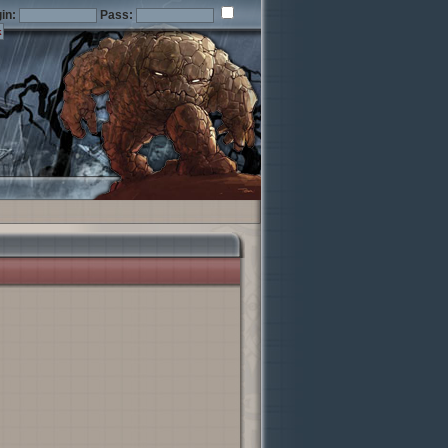
in:
Pass: