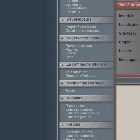
- Les dons
- Les objets
Tout à prop
- Les créatures
- Les dieux
Inscrit le:
Développeurs
Localisation
- Propriété des objets
- Création d'un installeur
Site Web:
Neverwinter nights 2
Emploi:
- Revue de presse
- Patches
Loisirs:
- Galerie
- Stats
Messages:
La campagne officielle
- Tout sur le fort
- Recettes d'Artisanat
Mask of the Betrayer
- Solution
Annuaire
- Présentation
- Liste des modules
- Liste des concepteurs
- Liste des joueurs
Forums
- Index des forums
- Liste des membres
- Recherche