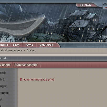
Log
iste des membres
»
Gochat
chat
ail:
ivé:
Envoyer un message privé
nger:
enger:
M:
: