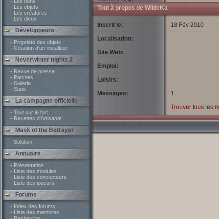
- Les dons
- Les objets
Tout à propos de WildeKa
- Les créatures
- Les dieux
Inscrit le:
18 Fév 2010
Développeurs
Localisation:
- Propriété des objets
- Création d'un installeur
Site Web:
Neverwinter nights 2
Emploi:
- Revue de presse
- Patches
Loisirs:
- Galerie
- Stats
Messages:
1
La campagne officielle
Trouver tous les 
- Tout sur le fort
- Recettes d'Artisanat
Mask of the Betrayer
- Solution
Annuaire
- Présentation
- Liste des modules
- Liste des concepteurs
- Liste des joueurs
Forums
- Index des forums
- Liste des membres
- Recherche