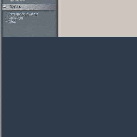
Divers
- L'équipe de Nwn2.fr
- Copyright
- Chat