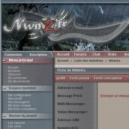
Menu principal
Accueil
Liste des membres
»
»
WildeKa
- Accueil
Fiche de WildeKa
- Archives
- S'inscrire
- Se connecter
- Se déconnecter
Adresse e-mail:
Espace membre
- Ma configuration
Message Privé:
Envoyer un messa
- Mon profil
- Ma messagerie
MSN Messenger:
- Ma fiche module
- Ma fiche concepteur
Yahoo Messenger:
Manuel du joueur
Adresse AIM:
- Les classes
- Les sorts
Numéro ICQ: