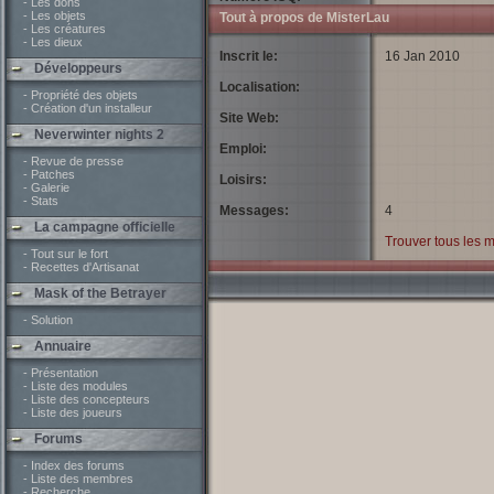
- Les dons
- Les objets
Tout à propos de MisterLau
- Les créatures
- Les dieux
Inscrit le:
16 Jan 2010
Développeurs
Localisation:
- Propriété des objets
- Création d'un installeur
Site Web:
Neverwinter nights 2
Emploi:
- Revue de presse
- Patches
Loisirs:
- Galerie
- Stats
Messages:
4
La campagne officielle
Trouver tous les 
- Tout sur le fort
- Recettes d'Artisanat
Mask of the Betrayer
- Solution
Annuaire
- Présentation
- Liste des modules
- Liste des concepteurs
- Liste des joueurs
Forums
- Index des forums
- Liste des membres
- Recherche