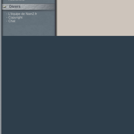
Divers
- L'équipe de Nwn2.fr
- Copyright
- Chat