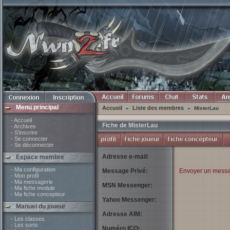
Menu principal
Accueil
Liste des membres
»
»
MisterLau
- Accueil
Fiche de MisterLau
- Archives
- S'inscrire
- Se connecter
- Se déconnecter
Adresse e-mail:
Espace membre
- Ma configuration
Message Privé:
Envoyer un messa
- Mon profil
- Ma messagerie
MSN Messenger:
- Ma fiche module
- Ma fiche concepteur
Yahoo Messenger:
Manuel du joueur
Adresse AIM:
- Les classes
- Les sorts
Numéro ICQ: