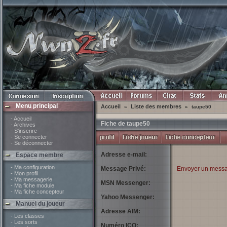
Menu principal
Accueil
Liste des membres
»
»
taupe50
- Accueil
Fiche de taupe50
- Archives
- S'inscrire
- Se connecter
- Se déconnecter
Adresse e-mail:
Espace membre
- Ma configuration
Message Privé:
Envoyer un messa
- Mon profil
- Ma messagerie
MSN Messenger:
- Ma fiche module
- Ma fiche concepteur
Yahoo Messenger:
Manuel du joueur
Adresse AIM:
- Les classes
- Les sorts
Numéro ICQ: