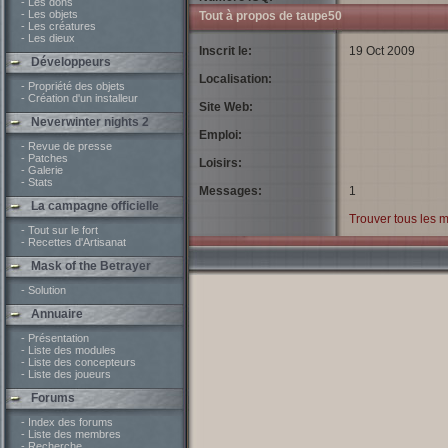
- Les dons
- Les objets
Tout à propos de taupe50
- Les créatures
- Les dieux
Inscrit le:
19 Oct 2009
Développeurs
Localisation:
- Propriété des objets
- Création d'un installeur
Site Web:
Neverwinter nights 2
Emploi:
- Revue de presse
- Patches
Loisirs:
- Galerie
- Stats
Messages:
1
La campagne officielle
Trouver tous les 
- Tout sur le fort
- Recettes d'Artisanat
Mask of the Betrayer
- Solution
Annuaire
- Présentation
- Liste des modules
- Liste des concepteurs
- Liste des joueurs
Forums
- Index des forums
- Liste des membres
- Recherche