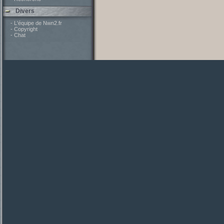
Divers
- L'équipe de Nwn2.fr
- Copyright
- Chat