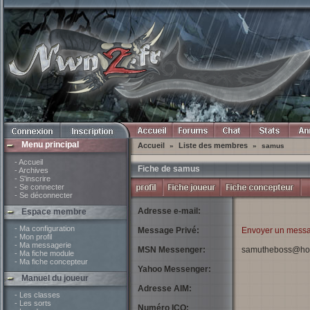
Menu principal
Accueil
Liste des membres
»
»
samus
- Accueil
Fiche de samus
- Archives
- S'inscrire
- Se connecter
- Se déconnecter
Adresse e-mail:
Espace membre
- Ma configuration
Message Privé:
Envoyer un messa
- Mon profil
- Ma messagerie
MSN Messenger:
samutheboss@hotm
- Ma fiche module
- Ma fiche concepteur
Yahoo Messenger:
Manuel du joueur
Adresse AIM:
- Les classes
- Les sorts
Numéro ICQ: