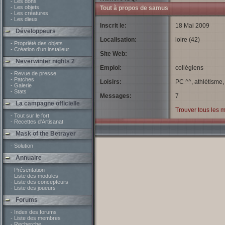
- Les dons
- Les objets
Tout à propos de samus
- Les créatures
- Les dieux
Inscrit le:
18 Mai 2009
Développeurs
Localisation:
loire (42)
- Propriété des objets
- Création d'un installeur
Site Web:
Neverwinter nights 2
Emploi:
collégiens
- Revue de presse
- Patches
Loisirs:
PC ^^, athlétisme, 
- Galerie
- Stats
Messages:
7
La campagne officielle
Trouver tous les
- Tout sur le fort
- Recettes d'Artisanat
Mask of the Betrayer
- Solution
Annuaire
- Présentation
- Liste des modules
- Liste des concepteurs
- Liste des joueurs
Forums
- Index des forums
- Liste des membres
- Recherche