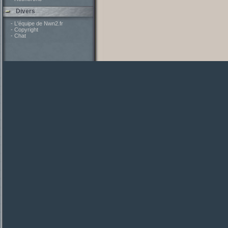
Divers
- L'équipe de Nwn2.fr
- Copyright
- Chat