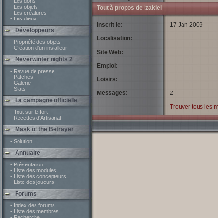
- Les dons
- Les objets
Tout à propos de izakiel
- Les créatures
- Les dieux
Inscrit le:
17 Jan 2009
Développeurs
Localisation:
- Propriété des objets
- Création d'un installeur
Site Web:
Neverwinter nights 2
Emploi:
- Revue de presse
- Patches
Loisirs:
- Galerie
- Stats
Messages:
2
La campagne officielle
Trouver tous les m
- Tout sur le fort
- Recettes d'Artisanat
Mask of the Betrayer
- Solution
Annuaire
- Présentation
- Liste des modules
- Liste des concepteurs
- Liste des joueurs
Forums
- Index des forums
- Liste des membres
- Recherche