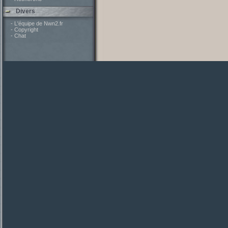
Divers
- L'équipe de Nwn2.fr
- Copyright
- Chat