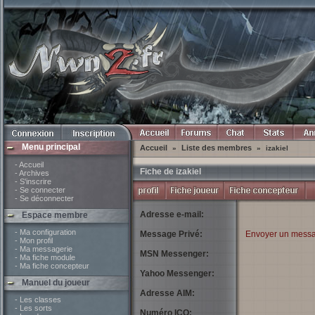
Menu principal
Accueil
Liste des membres
»
»
izakiel
- Accueil
Fiche de izakiel
- Archives
- S'inscrire
- Se connecter
- Se déconnecter
Adresse e-mail:
Espace membre
- Ma configuration
Message Privé:
Envoyer un messa
- Mon profil
- Ma messagerie
MSN Messenger:
- Ma fiche module
- Ma fiche concepteur
Yahoo Messenger:
Manuel du joueur
Adresse AIM:
- Les classes
- Les sorts
Numéro ICQ: