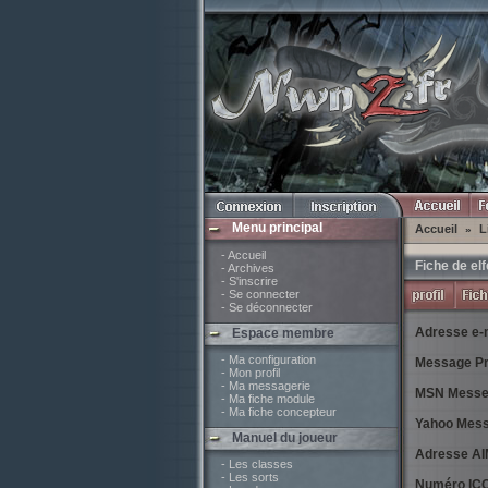
Menu principal
Accueil
L
»
- Accueil
Fiche de el
- Archives
- S'inscrire
- Se connecter
- Se déconnecter
Adresse e-m
Espace membre
- Ma configuration
Message Pr
- Mon profil
- Ma messagerie
MSN Messe
- Ma fiche module
- Ma fiche concepteur
Yahoo Mess
Manuel du joueur
Adresse AI
- Les classes
- Les sorts
Numéro ICQ