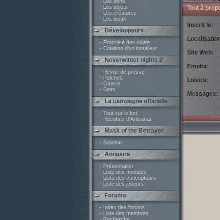
- Les dons
- Les objets
Tout à prop
- Les créatures
- Les dieux
Inscrit le:
Développeurs
Localisation
- Propriété des objets
- Création d'un installeur
Site Web:
Neverwinter nights 2
Emploi:
- Revue de presse
- Patches
Loisirs:
- Galerie
- Stats
Messages:
La campagne officielle
- Tout sur le fort
- Recettes d'Artisanat
Mask of the Betrayer
- Solution
Annuaire
- Présentation
- Liste des modules
- Liste des concepteurs
- Liste des joueurs
Forums
- Index des forums
- Liste des membres
- Recherche