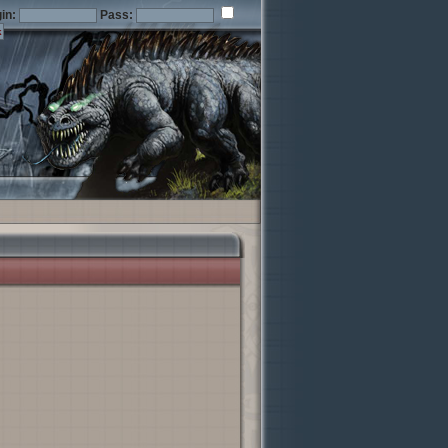
in:
Pass: