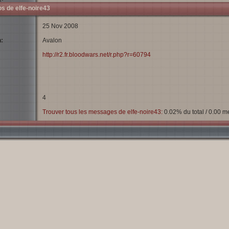
os de elfe-noire43
25 Nov 2008
:
Avalon
http://r2.fr.bloodwars.net/r.php?r=60794
4
Trouver tous les messages de elfe-noire43:
0.02% du total / 0.00 m