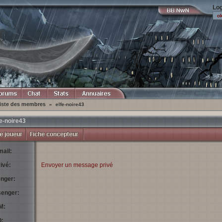
Log
iste des membres
»
elfe-noire43
fe-noire43
ail:
ivé:
Envoyer un message privé
nger:
enger:
M:
: