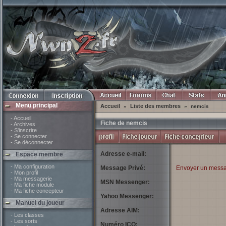
Menu principal
Accueil
Liste des membres
»
»
nemcis
- Accueil
Fiche de nemcis
- Archives
- S'inscrire
- Se connecter
- Se déconnecter
Adresse e-mail:
Espace membre
- Ma configuration
Message Privé:
Envoyer un messa
- Mon profil
- Ma messagerie
MSN Messenger:
- Ma fiche module
- Ma fiche concepteur
Yahoo Messenger:
Manuel du joueur
Adresse AIM:
- Les classes
- Les sorts
Numéro ICQ: