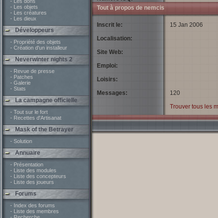
- Les dons
- Les objets
Tout à propos de nemcis
- Les créatures
- Les dieux
Inscrit le:
15 Jan 2006
Développeurs
Localisation:
- Propriété des objets
- Création d'un installeur
Site Web:
Neverwinter nights 2
Emploi:
- Revue de presse
- Patches
Loisirs:
- Galerie
- Stats
Messages:
120
La campagne officielle
Trouver tous les 
- Tout sur le fort
- Recettes d'Artisanat
Mask of the Betrayer
- Solution
Annuaire
- Présentation
- Liste des modules
- Liste des concepteurs
- Liste des joueurs
Forums
- Index des forums
- Liste des membres
- Recherche