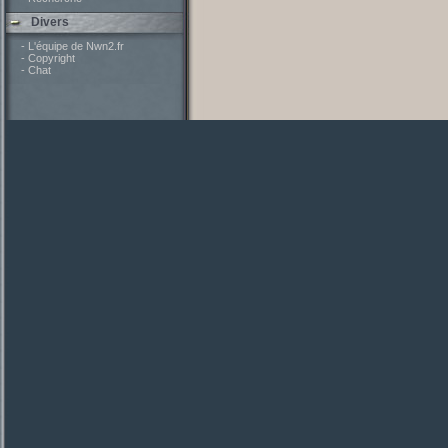
Divers
- L'équipe de Nwn2.fr
- Copyright
- Chat