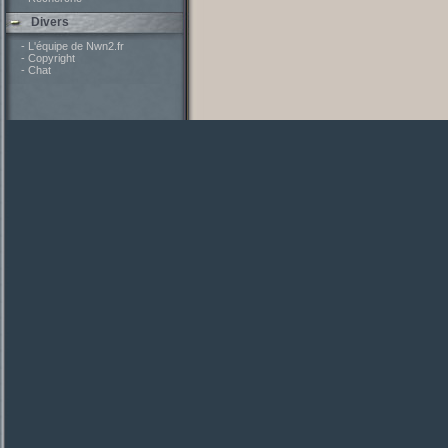
Divers
- L'équipe de Nwn2.fr
- Copyright
- Chat