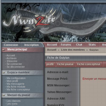
Menu principal
Accueil
Liste des membres
»
»
Guiylan
- Accueil
Fiche de Guiylan
- Archives
- S'inscrire
- Se connecter
- Se déconnecter
Adresse e-mail:
Espace membre
- Ma configuration
Message Privé:
Envoyer un messa
- Mon profil
- Ma messagerie
MSN Messenger:
- Ma fiche module
- Ma fiche concepteur
Yahoo Messenger:
Manuel du joueur
Adresse AIM:
- Les classes
- Les sorts
Numéro ICQ: