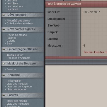
- Les dons
- Les objets
Tout à propos de Guiylan
- Les créatures
- Les dieux
Inscrit le:
18 Nov 2007
Développeurs
Localisation:
- Propriété des objets
- Création d'un installeur
Site Web:
Neverwinter nights 2
Emploi:
- Revue de presse
- Patches
Loisirs:
- Galerie
- Stats
Messages:
4
La campagne officielle
Trouver tous les 
- Tout sur le fort
- Recettes d'Artisanat
Mask of the Betrayer
- Solution
Annuaire
- Présentation
- Liste des modules
- Liste des concepteurs
- Liste des joueurs
Forums
- Index des forums
- Liste des membres
- Recherche