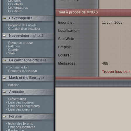
- Les dons
- Les objets
- Les créatures
- Les dieux
Tout à propos de MrXXS
Développeurs
Inscrit le:
11 Juin 2005
- Propriété des objets
- Création d'un installeur
Localisation:
Neverwinter nights 2
Site Web:
- Revue de presse
- Patches
Emploi:
- Galerie
- Stats
Loisirs:
La campagne officielle
Messages:
488
- Tout sur le fort
- Recettes d'Artisanat
Trouver tous les
Mask of the Betrayer
- Solution
Annuaire
- Présentation
- Liste des modules
- Liste des concepteurs
- Liste des joueurs
Forums
- Index des forums
- Liste des membres
- Recherche