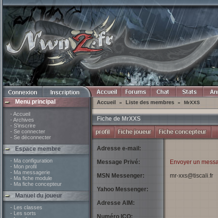
Menu principal
Accueil
Liste des membres
»
»
MrXXS
- Accueil
Fiche de MrXXS
- Archives
- S'inscrire
- Se connecter
- Se déconnecter
Adresse e-mail:
Espace membre
- Ma configuration
Message Privé:
Envoyer un messa
- Mon profil
- Ma messagerie
MSN Messenger:
mr-xxs@tiscali.fr
- Ma fiche module
- Ma fiche concepteur
Yahoo Messenger:
Manuel du joueur
Adresse AIM:
- Les classes
- Les sorts
Numéro ICQ: