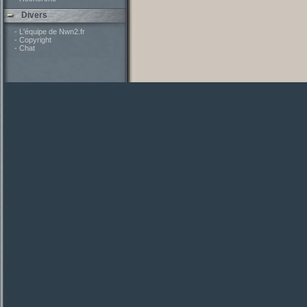
Divers
- L'équipe de Nwn2.fr
- Copyright
- Chat